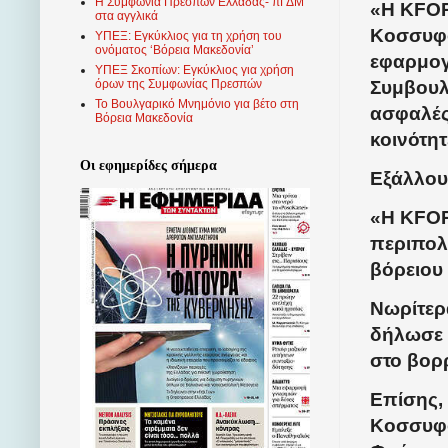
Η Συμφωνία Πρεσπών Ελλάδας- πΓΔΜ
«Η KFOR
στα αγγλικά
Κοσσυφο
ΥΠΕΞ: Εγκύκλιος για τη χρήση του
ονόματος ‘Βόρεια Μακεδονία’
εφαρμογ
ΥΠΕΞ Σκοπίων: Εγκύκλιος για χρήση
Συμβουλ
όρων της Συμφωνίας Πρεσπών
Το Βουλγαρικό Μνημόνιο για βέτο στη
ασφαλές 
Βόρεια Μακεδονία
κοινότη
Οι εφημερίδες σήμερα
Εξάλλου
«Η KFOR 
περιπολ
βόρειου
Νωρίτερ
δήλωσε 
στο βορ
Επίσης,
Κοσσυφο