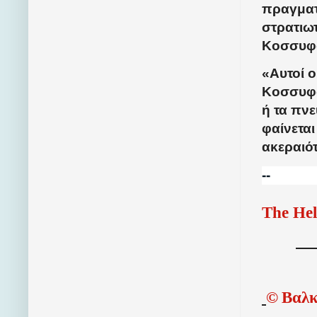
πραγματ
στρατιωτ
Κοσσυφο
«Αυτοί ο
Κοσσυφο
ή τα πν
φαίνεται
ακεραιότ
--
The Hel
©
Βαλκ