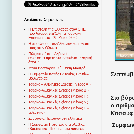
Αναλύσεις-Συμφωνίες
Η Επιστολή της Ελλάδας στον ΟΗΕ
που Απορρίπτει Όλα τα Τουρκικά
Επιχειρήματα - 25 Μαΐου 2022
Η προέλευση των Αλβανών και η θέση
τους στην Οθωμα...
Πώς και πότε οι Αλβανοί
εγκαταστάθηκαν στα Βαλκάνια- Σλαβική
άποψη
Στενά Βοσπόρου- Σύμβαση Μοντρέ
Σεπτέμβρ
Η Συμφωνία Καλής Γειτονίας Σκοπίων –
Βουλγαρίας
Τουρκο – Αλβανικές Σχέσεις (Mέρος Α΄)
Τουρκο-Αλβανικές Σχέσεις (Μέρος Β΄)
Τουρκο-Αλβανικές Σχέσεις (Μέρος Γ΄)
Στο βόρ
Τουρκο-Αλβανικές Σχέσεις (Μέρος Δ΄)
ο αριθμ
Τουρκο-Αλβανικές Σχέσεις (Μέρος Ε΄-
Κοσσυφο
τελευταίο)
Συμφωνία Πρεσπών στα ελληνικά
Σύμφων
Η Συμφωνία Πρεσπών στα σλαβικά
(Βαρδαρικά)-Преспански договор