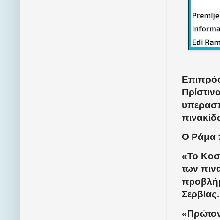
Επιπρόσ
Πρίστιν
υπερασπ
πινακίδ
Ο Ράμα 
«Το Κοσ
των πινα
προβλήμ
Σερβίας.
«Πρώτον