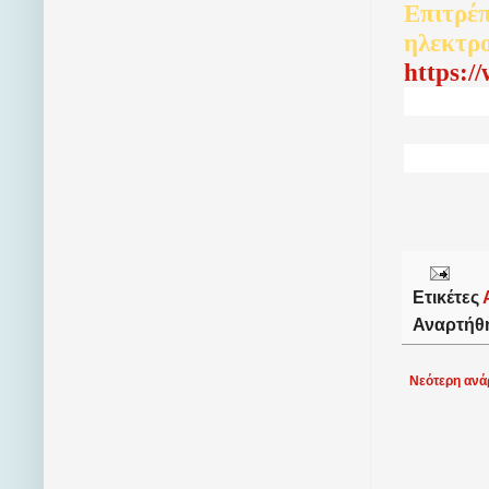
Επιτρέπ
ηλεκτρ
http
s
:/
Ετικέτες
Αναρτήθ
Νεότερη ανά