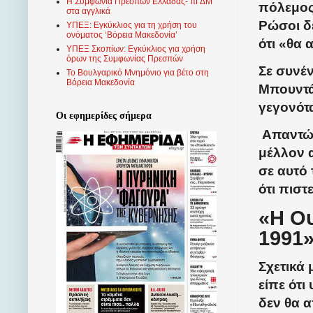
Η Συμφωνία Πρεσπών Ελλάδας- πΓΔΜ
πόλεμος 
στα αγγλικά
Ρώσοι δ
ΥΠΕΞ: Εγκύκλιος για τη χρήση του
ονόματος ‘Βόρεια Μακεδονία’
ότι «θα
ΥΠΕΞ Σκοπίων: Εγκύκλιος για χρήση
όρων της Συμφωνίας Πρεσπών
Σε συνέ
Το Βουλγαρικό Μνημόνιο για βέτο στη
Βόρεια Μακεδονία
Μπουντά
γεγονότ
Οι εφημερίδες σήμερα
Απαντώντ
μέλλον 
σε αυτό 
ότι πιστ
«Η Ου
1991
Σχετικά 
είπε ότι
δεν θα α