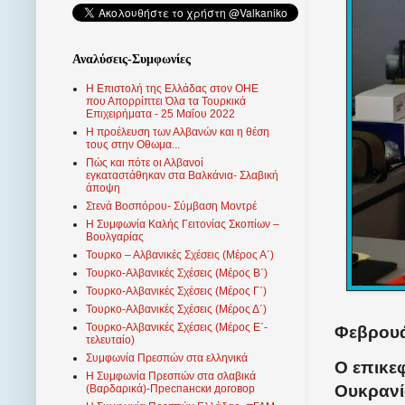
Αναλύσεις-Συμφωνίες
Η Επιστολή της Ελλάδας στον ΟΗΕ
που Απορρίπτει Όλα τα Τουρκικά
Επιχειρήματα - 25 Μαΐου 2022
Η προέλευση των Αλβανών και η θέση
τους στην Οθωμα...
Πώς και πότε οι Αλβανοί
εγκαταστάθηκαν στα Βαλκάνια- Σλαβική
άποψη
Στενά Βοσπόρου- Σύμβαση Μοντρέ
Η Συμφωνία Καλής Γειτονίας Σκοπίων –
Βουλγαρίας
Τουρκο – Αλβανικές Σχέσεις (Mέρος Α΄)
Τουρκο-Αλβανικές Σχέσεις (Μέρος Β΄)
Τουρκο-Αλβανικές Σχέσεις (Μέρος Γ΄)
Τουρκο-Αλβανικές Σχέσεις (Μέρος Δ΄)
Τουρκο-Αλβανικές Σχέσεις (Μέρος Ε΄-
Φεβρουά
τελευταίο)
Συμφωνία Πρεσπών στα ελληνικά
Ο επικε
Η Συμφωνία Πρεσπών στα σλαβικά
Ουκρανί
(Βαρδαρικά)-Преспански договор