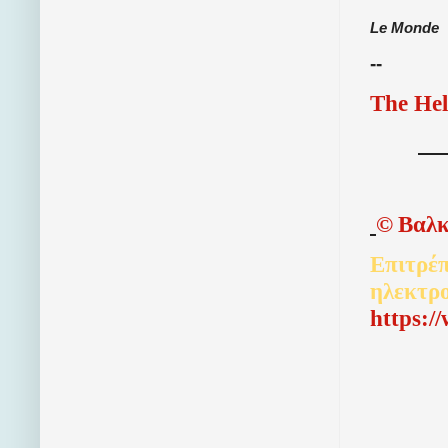
Le Monde
--
The Hel
©
Βαλκ
Επιτρέπ
ηλεκτρ
http
s
:/