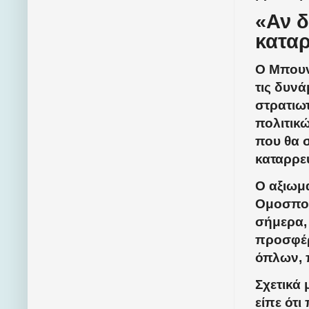
«Αν δ
κατα
Ο Μπουν
τις δυν
στρατιω
πολιτικώ
που θα σ
καταρρε
Ο αξιωμα
Ομοσπον
σήμερα, 
προσφέρ
όπλων, π
Σχετικά
είπε ότι