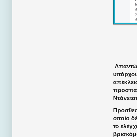
Απαντώντ
υπάρχου
απέκλεισ
προσπαθ
Ντόνετσκ
Πρόσθεσ
οποίο δέ
το ελέγχ
βρισκόμ