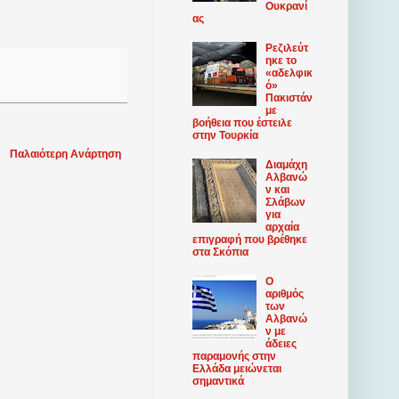
Ουκρανί
ας
Ρεζιλεύτ
ηκε το
«αδελφικ
ό»
Πακιστάν
με
βοήθεια που έστειλε
στην Τουρκία
Παλαιότερη Ανάρτηση
Διαμάχη
Αλβανώ
ν και
Σλάβων
για
αρχαία
επιγραφή που βρέθηκε
στα Σκόπια
Ο
αριθμός
των
Αλβανώ
ν με
άδειες
παραμονής στην
Ελλάδα μειώνεται
σημαντικά