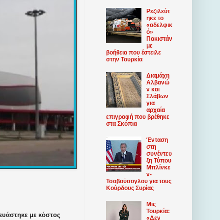
Ρεζιλεύτ
ηκε το
«αδελφικ
ό»
Πακιστάν
με
βοήθεια που έστειλε
στην Τουρκία
Διαμάχη
Αλβανώ
ν και
Σλάβων
για
αρχαία
επιγραφή που βρέθηκε
στα Σκόπια
Ένταση
στη
συνέντευ
ξη Τύπου
Μπλίνκε
ν-
Τσαβούσογλου για τους
Κούρδους Συρίας
Μις
Τουρκία:
ευάστηκε με κόστος
«Δεν