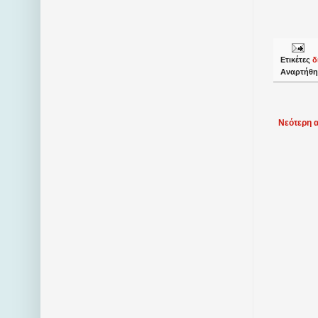
Ετικέτες
δ
Αναρτήθη
Νεότερη 