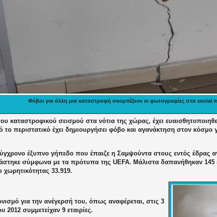
Φόβοι για άλλη μια καταστροφή σκορπίζουν οι φωτογραφίες στα social 
του καταστροφικού σεισμού στα νότια της χώρας, έχει ευαισθητοποιηθε
 το περιστατικό έχει δημιουργήσει φόβο και αγανάκτηση στον κόσμο γ
ύγχρονο έξυπνο γήπεδο που έπαιζε η Σαμψούντα στους εντός έδρας 
άστηκε σύμφωνα με τα πρότυπα της UEFA. Μάλιστα δαπανήθηκαν 145 ε
 χωρητικότητας 33.919.
νισμό για την ανέγερσή του, όπως αναφέρεται, στις 3
υ 2012 συμμετείχαν 9 εταιρίες.