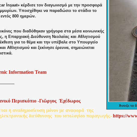
car İnşaat» κέρδισε τον διαγωνισμό με την προσφορά
ομμυρίων. Υποσχέθηκε να παραδώσει το στάδιο το
 εντός 800 ημερών.
 εικόνες που διαδόθηκαν γρήγορα στα μέσα κοινωνικής
ς, η Επαρχιακή Διεύθυνση Νεολαίας και Αθλητισμού
έκθεση για το θέμα και την υπέβαλε στο Υπουργείο
και Αθλητισμού και ξεκίνησε έρευνα, σημειώνεται
ιστικά.
enic Information Team
ανικό
Περισκόπιο
-
Γιῶργος
Ἐχέδωρος
Άνοιξε το 
εται
η
αναδημοσίευση
μόνον
με
αναφορά
της
ηλεκτρονικής
διεύθυνσης
του
ιστολογίου
παραγωγής
-
http
s
://www