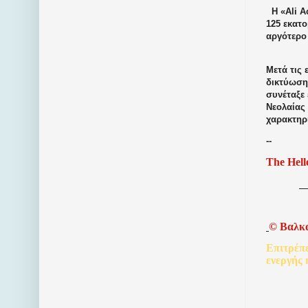
Η «Ali A
125 εκατ
αργότερο
Μετά τις
δικτύωση
συνέταξε 
Νεολαίας 
χαρακτηρ
--
The Hell
©
Βαλκ
Επιτρέπ
ενεργής