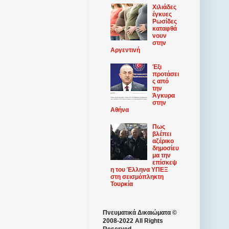
Χιλιάδες
έγκυες
Ρωσίδες
καταφθά
νουν
στην
Αργεντινή
Έξι
προτάσει
ς από
την
Άγκυρα
στην
Αθήνα
Πως
βλέπει
αζέρικο
δημοσίευ
μα την
επίσκεψ
η του Έλληνα ΥΠΕΞ
στη σεισμόπληκτη
Τουρκία
Πνευματικά Δικαιώματα ©
2008-2022 All Rights
Reserved