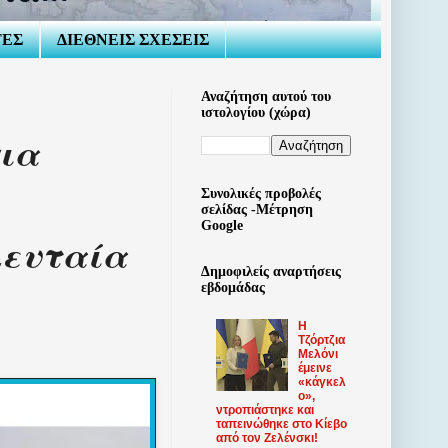
ΤΕΣ
ΔΙΕΘΝΕΙΣ ΣΧΕΣΕΙΣ
Αναζήτηση αυτού του
ιστολογίου (χώρα)
για
Συνολικές προβολές
σελίδας -Μέτρηση
Google
λευταία
Δημοφιλείς αναρτήσεις
εβδομάδας
Η
Τζόρτζια
Μελόνι
έμεινε
«κάγκελ
ο»,
ντροπιάστηκε και
ταπεινώθηκε στο Κίεβο
από τον Ζελένσκι!