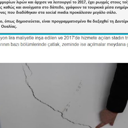
μμυρίων λιρών και άρχισε να λειτουργεί το 2017, έχει ρωγμές στους τ
δες καθώς και ανοίγματα στο δάπεδο, γράφουν τα τουρκικά μέσα ενημ
κόνες που διαδόθηκαν στα
social
media
προκάλεσαν μεγάλο σάλο.
ο, όπως δημοσιεύεται, είναι προγραμματισμένο θα διεξαχθεί τη Δευτέρ
 Ουαλίας.