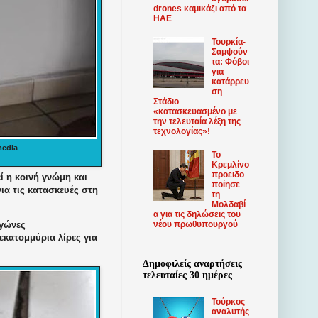
drones καμικάζι από τα
ΗΑΕ
Τουρκία-
Σαμψούν
τα: Φόβοι
για
κατάρρευ
ση
Στάδιο
«κατασκευασμένο με
την τελευταία λέξη της
τεχνολογίας»!
media
Το
Κρεμλίνο
προειδο
ί η κοινή γνώμη και
ποίησε
ια τις κατασκευές στη
τη
Μολδαβί
α για τις δηλώσεις του
νέου πρωθυπουργού
αγώνες
κατομμύρια λίρες για
Δημοφιλείς αναρτήσεις
τελευταίες 30 ημέρες
Τούρκος
αναλυτής