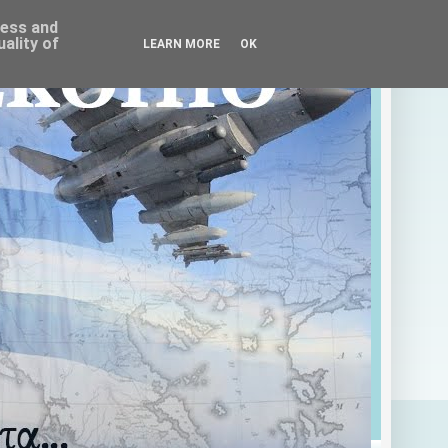
ress and
ality of
LEARN MORE
OK