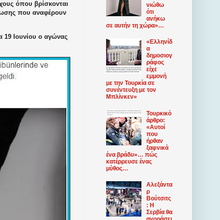
οίχους όπου βρίσκονται
νιώθω
ότι
έρωσης που αναφέρουν
ανήκω
σε αυτήν τη χώρα»…
α 19 Ιουνίου ο αγώνας
«Ελληνίδ
α
δημοσιογ
ράφος
είχε
εμμονή
με την Τουρκία σε
συνέντευξη με τον
Μπλίνκεν»
Τουρκικό
άρθρο:
«Αυτοί
που
ήρθαν
ξαφνικά
ένα βράδυ»… πώς
κατέρρευσε ένας
μύθος…
Αλεξάντα
ρ
Βούτσιτς
: Η
Σερβία θα
αγοράσει