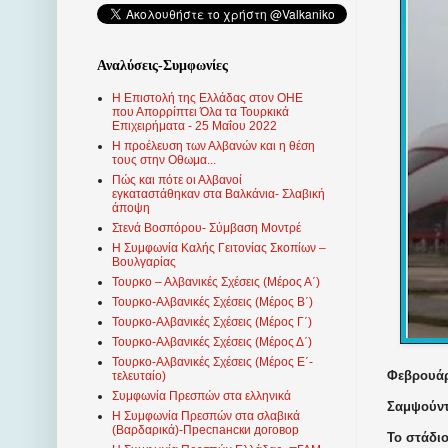
Αναλύσεις-Συμφωνίες
Η Επιστολή της Ελλάδας στον ΟΗΕ
που Απορρίπτει Όλα τα Τουρκικά
Επιχειρήματα - 25 Μαΐου 2022
Η προέλευση των Αλβανών και η θέση
τους στην Οθωμα...
Πώς και πότε οι Αλβανοί
εγκαταστάθηκαν στα Βαλκάνια- Σλαβική
άποψη
Στενά Βοσπόρου- Σύμβαση Μοντρέ
Η Συμφωνία Καλής Γειτονίας Σκοπίων –
Βουλγαρίας
Τουρκο – Αλβανικές Σχέσεις (Mέρος Α΄)
Τουρκο-Αλβανικές Σχέσεις (Μέρος Β΄)
Τουρκο-Αλβανικές Σχέσεις (Μέρος Γ΄)
Τουρκο-Αλβανικές Σχέσεις (Μέρος Δ΄)
Τουρκο-Αλβανικές Σχέσεις (Μέρος Ε΄-
Φεβρουάρ
τελευταίο)
Συμφωνία Πρεσπών στα ελληνικά
Σαμψούντ
Η Συμφωνία Πρεσπών στα σλαβικά
(Βαρδαρικά)-Преспански договор
Το στάδι