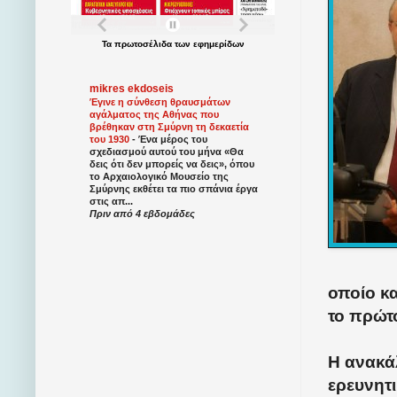
Τα
πρωτοσέλιδα
των
εφημερίδων
mikres ekdoseis
Έγινε η σύνθεση θραυσμάτων
αγάλματος της Αθήνας που
βρέθηκαν στη Σμύρνη τη δεκαετία
του 1930
-
Ένα μέρος του
σχεδιασμού αυτού του μήνα «Θα
δεις ότι δεν μπορείς να δεις», όπου
το Αρχαιολογικό Μουσείο της
Σμύρνης εκθέτει τα πιο σπάνια έργα
στις απ...
Πριν από 4 εβδομάδες
οποίο κα
το πρώτ
Η ανακά
ερευνητι