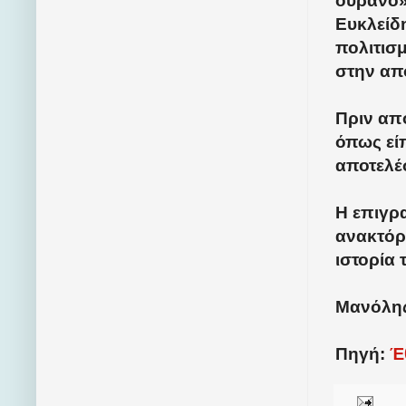
ουρανό».
Ευκλείδη
πολιτισμ
στην απ
Πριν απ
όπως είπ
αποτελέ
Η επιγρ
ανακτόρ
ιστορία
Μανόλη
Πηγή:
Έ