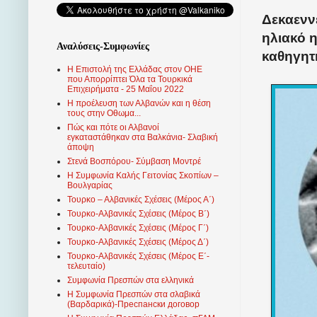
Δεκαενν
ηλιακό 
Αναλύσεις-Συμφωνίες
καθηγητ
Η Επιστολή της Ελλάδας στον ΟΗΕ
που Απορρίπτει Όλα τα Τουρκικά
Επιχειρήματα - 25 Μαΐου 2022
Η προέλευση των Αλβανών και η θέση
τους στην Οθωμα...
Πώς και πότε οι Αλβανοί
εγκαταστάθηκαν στα Βαλκάνια- Σλαβική
άποψη
Στενά Βοσπόρου- Σύμβαση Μοντρέ
Η Συμφωνία Καλής Γειτονίας Σκοπίων –
Βουλγαρίας
Τουρκο – Αλβανικές Σχέσεις (Mέρος Α΄)
Τουρκο-Αλβανικές Σχέσεις (Μέρος Β΄)
Τουρκο-Αλβανικές Σχέσεις (Μέρος Γ΄)
Τουρκο-Αλβανικές Σχέσεις (Μέρος Δ΄)
Τουρκο-Αλβανικές Σχέσεις (Μέρος Ε΄-
τελευταίο)
Συμφωνία Πρεσπών στα ελληνικά
Η Συμφωνία Πρεσπών στα σλαβικά
(Βαρδαρικά)-Преспански договор