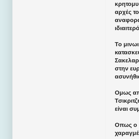
κρητομυ
αρχές το
αναφορά
ιδιαιτερ
Το μινωι
κατασκε
Σακελαρ
στην ευ
ασυνήθι
Ομως απ
Τσικριτζ
είναι συ
Οπως ο ί
χαραγμέ