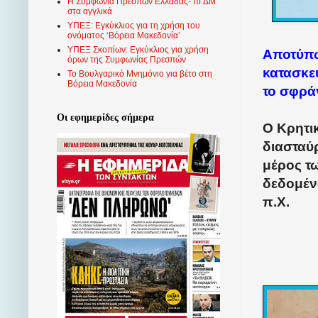
Η Συμφωνία Πρεσπών Ελλάδας- πΓΔΜ
στα αγγλικά
ΥΠΕΞ: Εγκύκλιος για τη χρήση του
ονόματος ‘Βόρεια Μακεδονία’
ΥΠΕΞ Σκοπίων: Εγκύκλιος για χρήση
Αποτύπω
όρων της Συμφωνίας Πρεσπών
κατασκε
Το Βουλγαρικό Μνημόνιο για βέτο στη
Βόρεια Μακεδονία
το σφράγ
Οι εφημερίδες σήμερα
Ο Κρητι
διασταύρ
μέρος τ
δεδομένα
π.Χ.