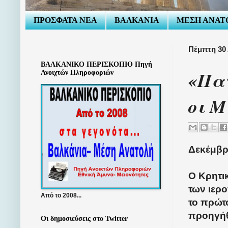
ΠΡΟΣΦΑΤΑ ΝΕΑ
ΒΑΛΚΑΝΙΑ
ΜΕΣΗ ΑΝΑΤ
Πέμπτη 30 
ΒΑΛΚΑΝΙΚΟ ΠΕΡΙΣΚΟΠΙΟ Πηγή
«Πατ
Ανοιχτών Πληροφοριών
οι Μ
Δεκέμβρ
Ο Κρητικ
των ιερ
Από το 2008...
το πρώτο
προηγήθ
Οι δημοσιεύσεις στο Twitter