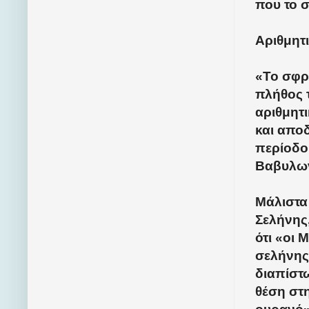
που το σ
Αριθμητι
«Το σφρ
πλήθος 
αριθμητ
και αποδ
περίοδο
Βαβυλων
Μάλιστα
Σελήνης,
ότι «οι 
σελήνης
διαπίστω
θέση στ