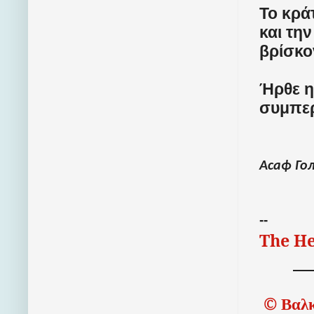
Το κρά
και τη
βρίσκο
Ήρθε η
συμπερ
Асаф Гол
--
The He
©
Βαλκ