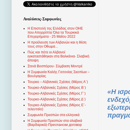
Αναλύσεις-Συμφωνίες
Η Επιστολή της Ελλάδας στον ΟΗΕ
που Απορρίπτει Όλα τα Τουρκικά
Επιχειρήματα - 25 Μαΐου 2022
Η προέλευση των Αλβανών και η θέση
τους στην Οθωμα...
Πώς και πότε οι Αλβανοί
εγκαταστάθηκαν στα Βαλκάνια- Σλαβική
άποψη
Στενά Βοσπόρου- Σύμβαση Μοντρέ
Η Συμφωνία Καλής Γειτονίας Σκοπίων –
Βουλγαρίας
Τουρκο – Αλβανικές Σχέσεις (Mέρος Α΄)
Τουρκο-Αλβανικές Σχέσεις (Μέρος Β΄)
«Η ισρ
Τουρκο-Αλβανικές Σχέσεις (Μέρος Γ΄)
ενδεχό
Τουρκο-Αλβανικές Σχέσεις (Μέρος Δ΄)
Τουρκο-Αλβανικές Σχέσεις (Μέρος Ε΄-
εξωτερ
τελευταίο)
πραγμα
Συμφωνία Πρεσπών στα ελληνικά
Η Συμφωνία Πρεσπών στα σλαβικά
(Βαρδαρικά)-Преспански договор