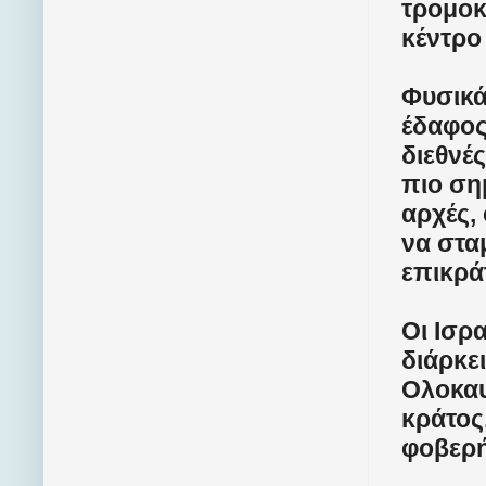
τρομοκ
κέντρο
Φυσικά
έδαφος
διεθνέ
πιο ση
αρχές,
να στα
επικράτ
Οι Ισρ
διάρκε
Ολοκαυ
κράτος
φοβερή