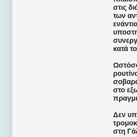
στις δ
των αν
ενάντι
υποστη
συνεργ
κατά τ
Ωστόσο
ρουτίν
σοβαρά
στο εξ
πραγμα
Δεν υπ
τρομοκ
στη Γά