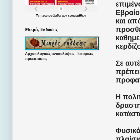
επιμέν
Εβραίοι
Τα
πρωτοσέλιδα
των
εφημερίδων
και απ
προσθέ
Μικρές Εκδόσεις
καθημε
κερδίζ
Αρχαιολογικές ανακαλύψεις - Ιστορικές
προεκτάσεις
Σε αυτ
πρέπει
προφαν
Η πολι
δραστη
κατάστ
Φυσικά
πλαίσι