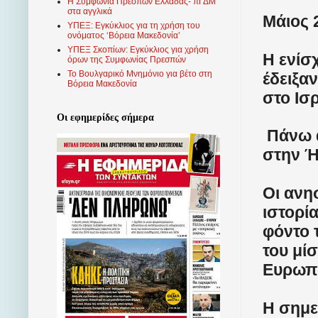
Η Συμφωνία Πρεσπών Ελλάδας- πΓΔΜ
στα αγγλικά
Μάιος 2
ΥΠΕΞ: Εγκύκλιος για τη χρήση του
ονόματος ‘Βόρεια Μακεδονία’
ΥΠΕΞ Σκοπίων: Εγκύκλιος για χρήση
Η ενίσ
όρων της Συμφωνίας Πρεσπών
Το Βουλγαρικό Μνημόνιο για βέτο στη
έδειξα
Βόρεια Μακεδονία
στο Ισ
Οι εφημερίδες σήμερα
Πάνω α
στην Ή
Οι ανησ
ιστορί
φόντο 
του μί
Ευρωπ
Η σημε