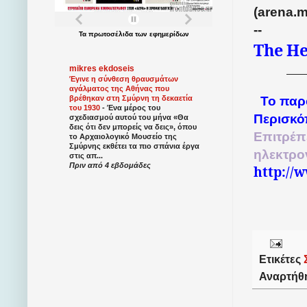
(arena.m
--
Τα
πρωτοσέλιδα
των
εφημερίδων
The
He
mikres ekdoseis
Έγινε η σύνθεση θραυσμάτων
αγάλματος της Αθήνας που
Το παρ
βρέθηκαν στη Σμύρνη τη δεκαετία
του 1930
-
Ένα μέρος του
Περισκό
σχεδιασμού αυτού του μήνα «Θα
δεις ότι δεν μπορείς να δεις», όπου
Επιτρέπ
το Αρχαιολογικό Μουσείο της
Σμύρνης εκθέτει τα πιο σπάνια έργα
ηλεκτρο
στις απ...
Πριν από 4 εβδομάδες
http://
Ετικέτες
Αναρτήθ