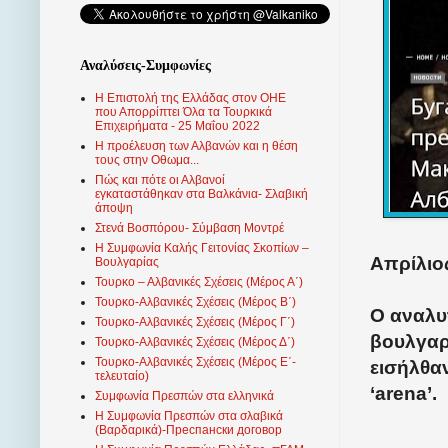
Αναλύσεις-Συμφωνίες
Η Επιστολή της Ελλάδας στον ΟΗΕ
που Απορρίπτει Όλα τα Τουρκικά
Επιχειρήματα - 25 Μαΐου 2022
Η προέλευση των Αλβανών και η θέση
τους στην Οθωμα...
Πώς και πότε οι Αλβανοί
εγκαταστάθηκαν στα Βαλκάνια- Σλαβική
άποψη
Στενά Βοσπόρου- Σύμβαση Μοντρέ
Η Συμφωνία Καλής Γειτονίας Σκοπίων –
Απρίλιος
Βουλγαρίας
Τουρκο – Αλβανικές Σχέσεις (Mέρος Α΄)
Τουρκο-Αλβανικές Σχέσεις (Μέρος Β΄)
Ο αναλυ
Τουρκο-Αλβανικές Σχέσεις (Μέρος Γ΄)
βουλγαρι
Τουρκο-Αλβανικές Σχέσεις (Μέρος Δ΄)
Τουρκο-Αλβανικές Σχέσεις (Μέρος Ε΄-
εισήλθα
τελευταίο)
‘
arena
’.
Συμφωνία Πρεσπών στα ελληνικά
Η Συμφωνία Πρεσπών στα σλαβικά
(Βαρδαρικά)-Преспански договор