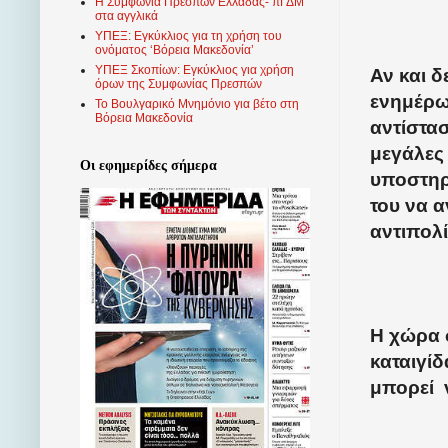
Η Συμφωνία Πρεσπών Ελλάδας- πΓΔΜ
στα αγγλικά
ΥΠΕΞ: Εγκύκλιος για τη χρήση του
ονόματος ‘Βόρεια Μακεδονία’
ΥΠΕΞ Σκοπίων: Εγκύκλιος για χρήση
Αν και 
όρων της Συμφωνίας Πρεσπών
ενημέρω
Το Βουλγαρικό Μνημόνιο για βέτο στη
Βόρεια Μακεδονία
αντίστασ
μεγάλες
Οι εφημερίδες σήμερα
υποστηρ
του να 
αντιπολ
Η χώρα σ
καταιγίδ
μπορεί