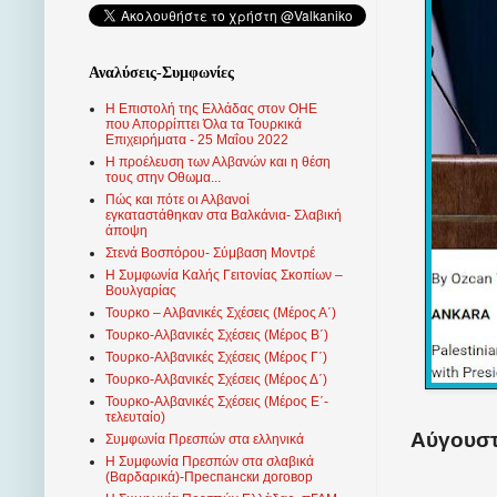
Αναλύσεις-Συμφωνίες
Η Επιστολή της Ελλάδας στον ΟΗΕ
που Απορρίπτει Όλα τα Τουρκικά
Επιχειρήματα - 25 Μαΐου 2022
Η προέλευση των Αλβανών και η θέση
τους στην Οθωμα...
Πώς και πότε οι Αλβανοί
εγκαταστάθηκαν στα Βαλκάνια- Σλαβική
άποψη
Στενά Βοσπόρου- Σύμβαση Μοντρέ
Η Συμφωνία Καλής Γειτονίας Σκοπίων –
Βουλγαρίας
Τουρκο – Αλβανικές Σχέσεις (Mέρος Α΄)
Τουρκο-Αλβανικές Σχέσεις (Μέρος Β΄)
Τουρκο-Αλβανικές Σχέσεις (Μέρος Γ΄)
Τουρκο-Αλβανικές Σχέσεις (Μέρος Δ΄)
Τουρκο-Αλβανικές Σχέσεις (Μέρος Ε΄-
τελευταίο)
Αύγουστο
Συμφωνία Πρεσπών στα ελληνικά
Η Συμφωνία Πρεσπών στα σλαβικά
(Βαρδαρικά)-Преспански договор