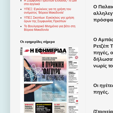
Η Συμφωνία Πρεσπών Ελλάδας- πΓΔΜ
στα αγγλικά
Ο Παλαι
ΥΠΕΞ: Εγκύκλιος για τη χρήση του
αλληλεγ
ονόματος ‘Βόρεια Μακεδονία’
ΥΠΕΞ Σκοπίων: Εγκύκλιος για χρήση
πρόσφατε
όρων της Συμφωνίας Πρεσπών
Το Βουλγαρικό Μνημόνιο για βέτο στη
Βόρεια Μακεδονία
Ο Αμπάς
Οι εφημερίδες σήμερα
Ρετζέπ 
πηγές, 
δήλωσαν
νωρίς τ
Οι ηγέτε
πηγές.
(Στοιχεί