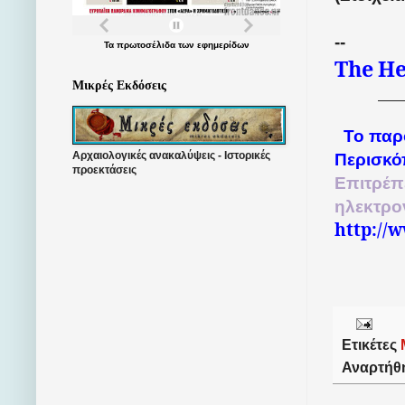
--
Τα
πρωτοσέλιδα
των
εφημερίδων
The
He
Μικρές Εκδόσεις
Το παρ
Αρχαιολογικές ανακαλύψεις - Ιστορικές
Περισκό
προεκτάσεις
Επιτρέπ
ηλεκτρο
http://
Ετικέτες
Αναρτήθ