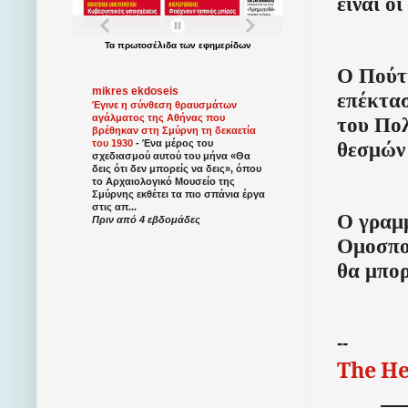
είναι ο
Τα
πρωτοσέλιδα
των
εφημερίδων
Ο Πούτι
mikres ekdoseis
επέκτασ
Έγινε η σύνθεση θραυσμάτων
αγάλματος της Αθήνας που
του Πολ
βρέθηκαν στη Σμύρνη τη δεκαετία
θεσμών 
του 1930
-
Ένα μέρος του
σχεδιασμού αυτού του μήνα «Θα
δεις ότι δεν μπορείς να δεις», όπου
το Αρχαιολογικό Μουσείο της
Σμύρνης εκθέτει τα πιο σπάνια έργα
στις απ...
Ο γραμ
Πριν από 4 εβδομάδες
Ομοσπον
θα μπορ
--
The
He