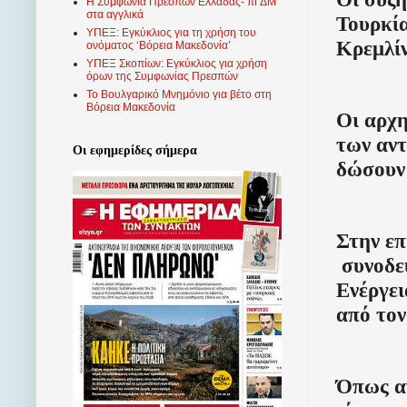
Η Συμφωνία Πρεσπών Ελλάδας- πΓΔΜ
στα αγγλικά
Τουρκία
ΥΠΕΞ: Εγκύκλιος για τη χρήση του
Κρεμλίν
ονόματος ‘Βόρεια Μακεδονία’
ΥΠΕΞ Σκοπίων: Εγκύκλιος για χρήση
όρων της Συμφωνίας Πρεσπών
Το Βουλγαρικό Μνημόνιο για βέτο στη
Βόρεια Μακεδονία
Οι αρχη
των αντ
Οι εφημερίδες σήμερα
δώσουν 
Στην επ
συνοδε
Ενέργει
από το
Όπως αν