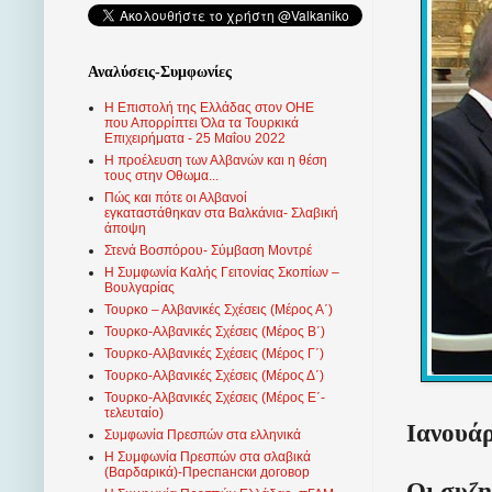
Αναλύσεις-Συμφωνίες
Η Επιστολή της Ελλάδας στον ΟΗΕ
που Απορρίπτει Όλα τα Τουρκικά
Επιχειρήματα - 25 Μαΐου 2022
Η προέλευση των Αλβανών και η θέση
τους στην Οθωμα...
Πώς και πότε οι Αλβανοί
εγκαταστάθηκαν στα Βαλκάνια- Σλαβική
άποψη
Στενά Βοσπόρου- Σύμβαση Μοντρέ
Η Συμφωνία Καλής Γειτονίας Σκοπίων –
Βουλγαρίας
Τουρκο – Αλβανικές Σχέσεις (Mέρος Α΄)
Τουρκο-Αλβανικές Σχέσεις (Μέρος Β΄)
Τουρκο-Αλβανικές Σχέσεις (Μέρος Γ΄)
Τουρκο-Αλβανικές Σχέσεις (Μέρος Δ΄)
Τουρκο-Αλβανικές Σχέσεις (Μέρος Ε΄-
τελευταίο)
Ιανουάρ
Συμφωνία Πρεσπών στα ελληνικά
Η Συμφωνία Πρεσπών στα σλαβικά
(Βαρδαρικά)-Преспански договор
Οι συζη