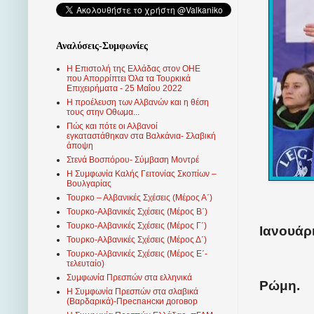
Αναλύσεις-Συμφωνίες
Η Επιστολή της Ελλάδας στον ΟΗΕ
που Απορρίπτει Όλα τα Τουρκικά
Επιχειρήματα - 25 Μαΐου 2022
Η προέλευση των Αλβανών και η θέση
τους στην Οθωμα...
Πώς και πότε οι Αλβανοί
εγκαταστάθηκαν στα Βαλκάνια- Σλαβική
άποψη
Στενά Βοσπόρου- Σύμβαση Μοντρέ
Η Συμφωνία Καλής Γειτονίας Σκοπίων –
Βουλγαρίας
Τουρκο – Αλβανικές Σχέσεις (Mέρος Α΄)
Τουρκο-Αλβανικές Σχέσεις (Μέρος Β΄)
Τουρκο-Αλβανικές Σχέσεις (Μέρος Γ΄)
Ιανουάρι
Τουρκο-Αλβανικές Σχέσεις (Μέρος Δ΄)
Τουρκο-Αλβανικές Σχέσεις (Μέρος Ε΄-
τελευταίο)
Συμφωνία Πρεσπών στα ελληνικά
Ρώμη.
Η Συμφωνία Πρεσπών στα σλαβικά
(Βαρδαρικά)-Преспански договор