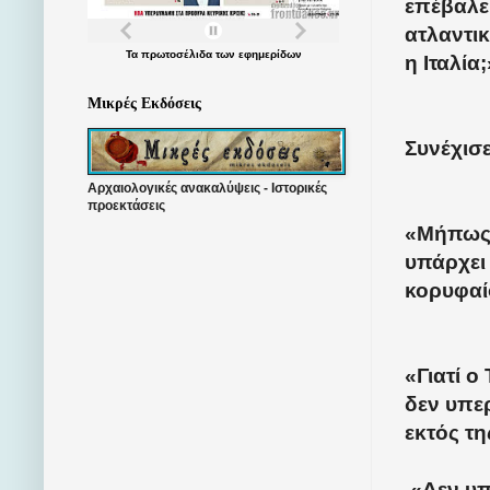
επέβαλε
ατλαντικ
Τα
πρωτοσέλιδα
των
εφημερίδων
η Ιταλία;
Μικρές Εκδόσεις
Συνέχισε
Αρχαιολογικές ανακαλύψεις - Ιστορικές
προεκτάσεις
«Μήπως ο
υπάρχει
κορυφαίο
«Γιατί ο
δεν υπε
εκτός τ
«Δεν υπ