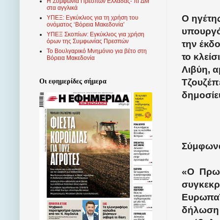
Η Συμφωνία Πρεσπών Ελλάδας- πΓΔΜ
στα αγγλικά
Ο ηγέτη
ΥΠΕΞ: Εγκύκλιος για τη χρήση του
ονόματος ‘Βόρεια Μακεδονία’
υπουργό
ΥΠΕΞ Σκοπίων: Εγκύκλιος για χρήση
όρων της Συμφωνίας Πρεσπών
την έκδ
Το Βουλγαρικό Μνημόνιο για βέτο στη
το κλεί
Βόρεια Μακεδονία
Λιβύη, 
Τζουζέπε
Οι εφημερίδες σήμερα
δημοσίε
Σύμφωνα
«Ο
Πρωθ
συγκεκρι
Ευρωπαϊ
δήλωση 