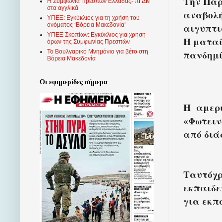
Την Παρ
Η Συμφωνία Πρεσπών Ελλάδας- πΓΔΜ
στα αγγλικά
αναβολή
ΥΠΕΞ: Εγκύκλιος για τη χρήση του
αιγυπτι
ονόματος ‘Βόρεια Μακεδονία’
ΥΠΕΞ Σκοπίων: Εγκύκλιος για χρήση
Η ματαί
όρων της Συμφωνίας Πρεσπών
πανδημί
Το Βουλγαρικό Μνημόνιο για βέτο στη
Βόρεια Μακεδονία
Οι εφημερίδες σήμερα
Η
αμερ
«Φωτειν
από διά
Ταυτόχρ
εκπαιδε
για εκπ