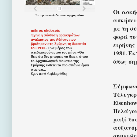
Οι ασκήσ
Τα
πρωτοσέλιδα
των
εφημερίδων
ασκήσει
με τη σ
mikres ekdoseis
φορά το
Έγινε η σύνθεση θραυσμάτων
αγάλματος της Αθήνας που
ειρήνης
βρέθηκαν στη Σμύρνη τη δεκαετία
του 1930
-
Ένα μέρος του
1981. Έ
σχεδιασμού αυτού του μήνα «Θα
δεις ότι δεν μπορείς να δεις», όπου
όπως σημ
το Αρχαιολογικό Μουσείο της
Σμύρνης εκθέτει τα πιο σπάνια έργα
στις απ...
Πριν από 4 εβδομάδες
Σύμφωνα
Τέλεγκρ
Eisenho
Πελάγου
μαζί το
αυξανόμ
σημειών