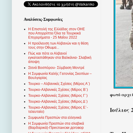
Αναλύσεις-Συμφωνίες
Η Επιστολή της Ελλάδας στον ΟΗΕ
που Απορρίπτει Όλα τα Τουρκικά
Επιχειρήματα - 25 Μαΐου 2022
Η προέλευση των Αλβανών και η θέση
τους στην Οθωμα...
Πώς και πότε οι Αλβανοί
εγκαταστάθηκαν στα Βαλκάνια- Σλαβική
άποψη
Στενά Βοσπόρου- Σύμβαση Μοντρέ
Η Συμφωνία Καλής Γειτονίας Σκοπίων –
Βουλγαρίας
Τουρκο – Αλβανικές Σχέσεις (Mέρος Α΄)
Τουρκο-Αλβανικές Σχέσεις (Μέρος Β΄)
φωτό αρχεί
Τουρκο-Αλβανικές Σχέσεις (Μέρος Γ΄)
Τουρκο-Αλβανικές Σχέσεις (Μέρος Δ΄)
Τουρκο-Αλβανικές Σχέσεις (Μέρος Ε΄-
Ιούλιος 2
τελευταίο)
Συμφωνία Πρεσπών στα ελληνικά
Η Συμφωνία Πρεσπών στα σλαβικά
(Βαρδαρικά)-Преспански договор