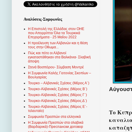
Αναλύσεις-Συμφωνίες
Η Επιστολή της Ελλάδας στον ΟΗΕ
που Απορρίπτει Όλα τα Τουρκικά
Επιχειρήματα - 25 Μαΐου 2022
Η προέλευση των Αλβανών και η θέση
τους στην Οθωμα...
Πώς και πότε οι Αλβανοί
εγκαταστάθηκαν στα Βαλκάνια- Σλαβική
άποψη
Στενά Βοσπόρου- Σύμβαση Μοντρέ
Η Συμφωνία Καλής Γειτονίας Σκοπίων –
Βουλγαρίας
Τουρκο – Αλβανικές Σχέσεις (Mέρος Α΄)
Αύγουστο
Τουρκο-Αλβανικές Σχέσεις (Μέρος Β΄)
Τουρκο-Αλβανικές Σχέσεις (Μέρος Γ΄)
Τουρκο-Αλβανικές Σχέσεις (Μέρος Δ΄)
Τουρκο-Αλβανικές Σχέσεις (Μέρος Ε΄-
Το Κυπρ
τελευταίο)
Συμφωνία Πρεσπών στα ελληνικά
καναλιο
Η Συμφωνία Πρεσπών στα σλαβικά
καταζητ
(Βαρδαρικά)-Преспански договор