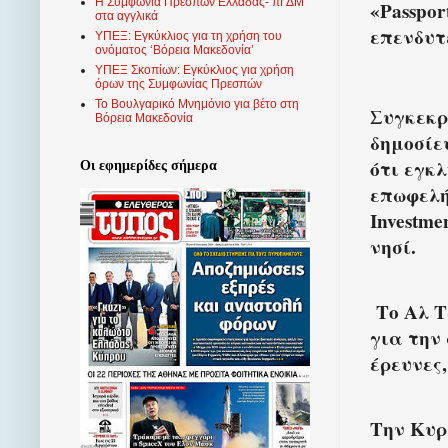
Η Συμφωνία Πρεσπών Ελλάδας- πΓΔΜ
«Passpor
στα αγγλικά
επενδυτ
ΥΠΕΞ: Εγκύκλιος για τη χρήση του
ονόματος ‘Βόρεια Μακεδονία’
ΥΠΕΞ Σκοπίων: Εγκύκλιος για χρήση
όρων της Συμφωνίας Πρεσπών
Το Βουλγαρικό Μνημόνιο για βέτο στη
Συγκεκρ
Βόρεια Μακεδονία
δημοσίε
ότι εγκ
Οι εφημερίδες σήμερα
επωφελή
Investm
νησί.
Το Αλ 
για την
έρευνες,
Την Κυρ