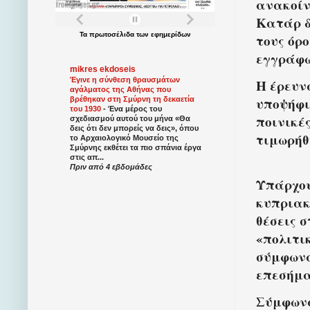
ανακοίν
Κατάρ δ
Τα
πρωτοσέλιδα
των
εφημερίδων
τους όρ
εγγράφω
mikres ekdoseis
Έγινε η σύνθεση θραυσμάτων
Η έρευν
αγάλματος της Αθήνας που
υποψήφι
βρέθηκαν στη Σμύρνη τη δεκαετία
του 1930
-
Ένα μέρος του
ποινικέ
σχεδιασμού αυτού του μήνα «Θα
δεις ότι δεν μπορείς να δεις», όπου
τιμωρήθ
το Αρχαιολογικό Μουσείο της
Σμύρνης εκθέτει τα πιο σπάνια έργα
στις απ...
Πριν από 4 εβδομάδες
Υπάρχου
κυπριακ
θέσεις 
«πολιτι
σύμφωνα
επεσήμα
Σύμφωνα