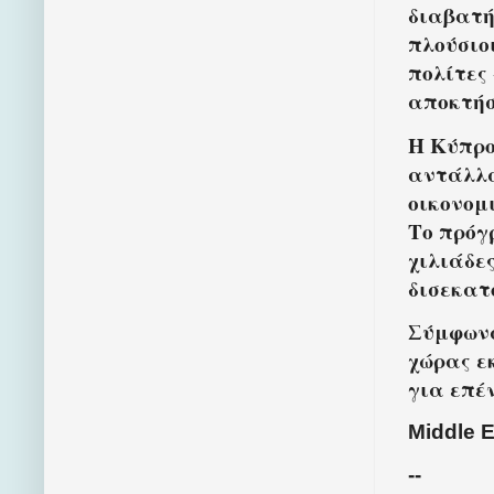
διαβατή
πλούσιο
πολίτες
αποκτήσ
Η Κύπρο
αντάλλα
οικονομι
Το πρόγ
χιλιάδε
δισεκατ
Σύμφωνα
χώρας ε
για επέ
Middle 
--