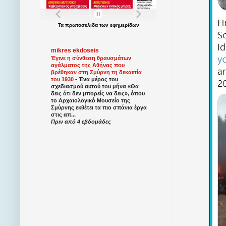
Τα
πρωτοσέλιδα
των
εφημερίδων
mikres ekdoseis
Έγινε η σύνθεση θραυσμάτων
αγάλματος της Αθήνας που
βρέθηκαν στη Σμύρνη τη δεκαετία
του 1930
-
Ένα μέρος του
σχεδιασμού αυτού του μήνα «Θα
δεις ότι δεν μπορείς να δεις», όπου
το Αρχαιολογικό Μουσείο της
Σμύρνης εκθέτει τα πιο σπάνια έργα
στις απ...
Πριν από 4 εβδομάδες