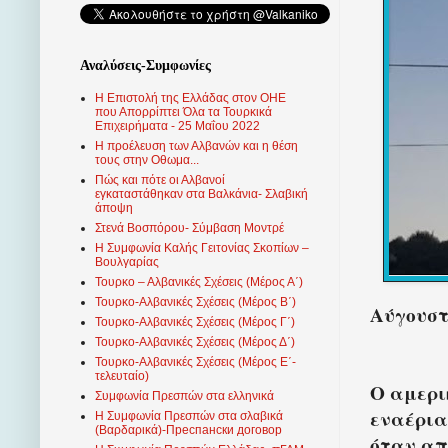
Αναλύσεις-Συμφωνίες
Η Επιστολή της Ελλάδας στον ΟΗΕ
που Απορρίπτει Όλα τα Τουρκικά
Επιχειρήματα - 25 Μαΐου 2022
Η προέλευση των Αλβανών και η θέση
τους στην Οθωμα...
Πώς και πότε οι Αλβανοί
εγκαταστάθηκαν στα Βαλκάνια- Σλαβική
άποψη
Στενά Βοσπόρου- Σύμβαση Μοντρέ
Η Συμφωνία Καλής Γειτονίας Σκοπίων –
Βουλγαρίας
Τουρκο – Αλβανικές Σχέσεις (Mέρος Α΄)
Τουρκο-Αλβανικές Σχέσεις (Μέρος Β΄)
Αύγουστο
Τουρκο-Αλβανικές Σχέσεις (Μέρος Γ΄)
Τουρκο-Αλβανικές Σχέσεις (Μέρος Δ΄)
Τουρκο-Αλβανικές Σχέσεις (Μέρος Ε΄-
τελευταίο)
Ο αμερι
Συμφωνία Πρεσπών στα ελληνικά
εναέρια
Η Συμφωνία Πρεσπών στα σλαβικά
(Βαρδαρικά)-Преспански договор
όταν απ