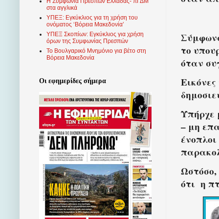
Η Συμφωνία Πρεσπών Ελλάδας- πΓΔΜ
στα αγγλικά
ΥΠΕΞ: Εγκύκλιος για τη χρήση του
ονόματος ‘Βόρεια Μακεδονία’
Σύμφωνα
ΥΠΕΞ Σκοπίων: Εγκύκλιος για χρήση
όρων της Συμφωνίας Πρεσπών
το υπου
Το Βουλγαρικό Μνημόνιο για βέτο στη
Βόρεια Μακεδονία
όταν συ
Εικόνες
Οι εφημερίδες σήμερα
δημοσιε
Υπήρχε 
– μη επ
ένοπλοι
παρακολ
Ωστόσο,
ότι
η π