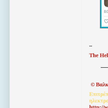
--
The Hel
©
Βαλκ
Επιτρέπ
ηλεκτρ
http://