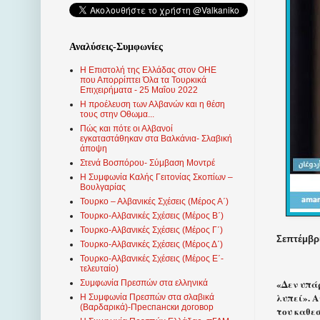
Αναλύσεις-Συμφωνίες
Η Επιστολή της Ελλάδας στον ΟΗΕ
που Απορρίπτει Όλα τα Τουρκικά
Επιχειρήματα - 25 Μαΐου 2022
Η προέλευση των Αλβανών και η θέση
τους στην Οθωμα...
Πώς και πότε οι Αλβανοί
εγκαταστάθηκαν στα Βαλκάνια- Σλαβική
άποψη
Στενά Βοσπόρου- Σύμβαση Μοντρέ
Η Συμφωνία Καλής Γειτονίας Σκοπίων –
Βουλγαρίας
Τουρκο – Αλβανικές Σχέσεις (Mέρος Α΄)
Τουρκο-Αλβανικές Σχέσεις (Μέρος Β΄)
Τουρκο-Αλβανικές Σχέσεις (Μέρος Γ΄)
Σεπτέμβρι
Τουρκο-Αλβανικές Σχέσεις (Μέρος Δ΄)
Τουρκο-Αλβανικές Σχέσεις (Μέρος Ε΄-
τελευταίο)
«Δεν υπάρ
Συμφωνία Πρεσπών στα ελληνικά
λυπεί». 
Η Συμφωνία Πρεσπών στα σλαβικά
(Βαρδαρικά)-Преспански договор
του καθε