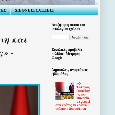
ΤΕΣ
ΔΙΕΘΝΕΙΣ ΣΧΕΣΕΙΣ
Αναζήτηση αυτού του
ιστολογίου (χώρα)
νη και
» -
Συνολικές προβολές
σελίδας -Μέτρηση
Google
Δημοφιλείς αναρτήσεις
εβδομάδας
«Ο
Έλληνας
Πατριάρχ
ης του
Φαναρίο
υ ​​ενεργεί
σαν κράτος εν κράτει»-
τούρκικο δημοσίευμα