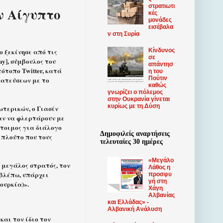
στρατιωτι
ν Αίγυπτο
κές
μονάδες
εισέβαλα
ν στη Συρία
Κίνδυνος
 ξεκίνησε από τις
σε
ay], σύμβουλος του
απάντησ
ότοπο Twitter, κατά
η του
Πούτιν
ματεύσεων με το
καθώς
γνωρίζει ο πόλεμος
στην Ουκρανία γίνεται
κυρίως με τη Δύση
ωτερικών, ο Γιασίν
αν να φλερτάρουν με
έτοιμος για διάλογο
Δημοφιλείς αναρτήσεις
 πλούτο που τους
τελευταίες 30 ημέρες
«Μεγάλο
 μεγάλος στρατός, τον
Λάθος η
 βλέπω, υπάρχει
προσφυ
γή στη
ουρκία)».
Χάγη
Αλβανίας
και Ελλάδας» -
Αλβανική Ανάλυση
και τον ίδιο τον