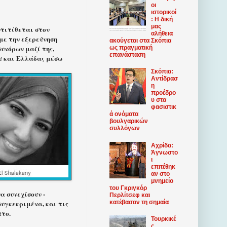
οι
ιστορικοί
: Η δική
μας
ντιτίθεται στον
αλήθεια
με την εξερεύνηση
ακούγεται στα Σκόπια
υνόρων μαζί της,
ως πραγματική
επανάσταση
υ και Ελλάδας μέσω
Σκόπια:
Αντίδρασ
η
προέδρο
υ στα
φασιστικ
ά ονόματα
βουλγαρικών
συλλόγων
Αχρίδα:
Άγνωστο
ι
επιτέθηκ
αν στο
μνημείο
του Γκριγκόρ
α συνεχίσουν -
Περλίτσεφ και
κατέβασαν τη σημαία
συγκεκριμένα, και τις
πτο.
Τουρκικέ
ς