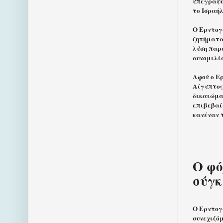
υπέγραψε
το Ισραήλ
Ο Ερντογ
ζητήματα
λύση παρά
συνομιλί
Αφού ο Ε
Αίγυπτος
δικαιώμα
επιβεβαί
κανέναν 
Ο φό
σύγκ
Ο Ερντογά
συνεχιζό