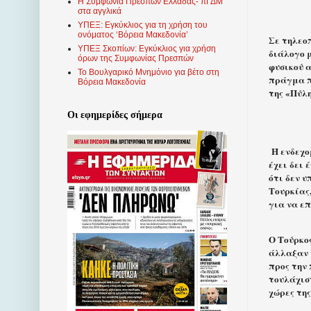
Η Συμφωνία Πρεσπών Ελλάδας- πΓΔΜ
στα αγγλικά
ΥΠΕΞ: Εγκύκλιος για τη χρήση του
ονόματος ‘Βόρεια Μακεδονία’
Σε τηλεοπ
ΥΠΕΞ Σκοπίων: Εγκύκλιος για χρήση
διάλογο μ
όρων της Συμφωνίας Πρεσπών
φυσικού α
Το Βουλγαρικό Μνημόνιο για βέτο στη
πράγμα π
Βόρεια Μακεδονία
της «Πύλη
Οι εφημερίδες σήμερα
Ή ενδεχο
έχει δει 
ότι δεν 
Τουρκίας,
για να ε
Ο Τούρκος
άλλαξαν 
προς την
τουλάχιστ
χώρες της