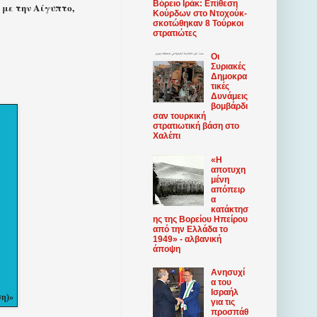
Βόρειο Ιράκ: Επίθεση
 με την Αίγυπτο,
Κούρδων στο Ντοχούκ-
σκοτώθηκαν 8 Τούρκοι
στρατιώτες
Οι
Συριακές
Δημοκρα
τικές
Δυνάμεις
βομβάρδι
σαν τουρκική
στρατιωτική βάση στο
Χαλέπι
«Η
αποτυχη
μένη
απόπειρ
α
κατάκτησ
ης της Βορείου Ηπείρου
από την Ελλάδα το
1949» - αλβανική
άποψη
Ανησυχί
α του
Ισραήλ
ση)»
για τις
προσπάθ