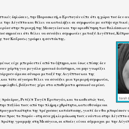
τικές δηλώσεις, την Παρασκευή, ο Ερντογάν είπε ότι η χώρα του δεν α
ε την Αίγυπτο και θέλει να καταλήξει σε συμφωνία με αυτήν σχετικά 
ερίου στην περιοχή της Μεσογείου και την οριοθέτηση των θαλάσσιων σ
ου σημαίνει ότι θέλει να συνάψει συμφωνίες μεταξύ Αιγύπτου, Κύπρο
ς του Καΐρου»; γράφει η συντάκτης.
μένως είχε μπερδευτεί από το ζήτημα, και ίσως επίσης δεν
έναν χάρτη για μεγάλο χρονικό διάστημα, να μην γνωρίζει
υπάρχουν άμεσα σύνορα μεταξύ της Αιγύπτου και της
 και τότε σίγουρα θέλει να συνάψει μια τριμερή συμφωνία,
πωφεληθεί, βάζοντας χέρι στα αποθέματα φυσικού αερίου.
 πρόεδρος, Ρετζέπ Ταγίπ Ερντογάν, και το καθεστώς του,
την πυξίδα τους από την πλήρη εχθρότητα, κατευθυνόμενοι
 πραγματικότητα της τρέχουσας κατάστασης, γιατί δεν θα μπορέσουν ν
ον προς το παρόν - στη συνεχή κλιμάκωση τους ενάντια στην Αίγυπτο 
 πρώτης γραμμής στη Μεσόγειο, οι οποίες είναι σύμμαχοι με την Αίγυ