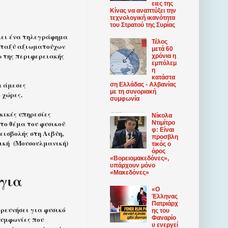
ειες της
Κίνας να αναπτύξει την
τεχνολογική ικανότητα
του Στρατού της Συρίας
ίλει ένα τηλεγράφημα
Τέλος
μεταξύ αξιωματούχων
μετά 60
ω της περιφερειακής
χρόνια η
εμπόλεμ
η
κατάστα
α άμεσες
ση Ελλάδας - Αλβανίας
με τη συνοριακή
 χώρες.
συμφωνία
ρκικές υπηρεσίες
Νίκολα
το θέμα του φυσικού
Ντιμίτρο
φ: Είναι
εισβολής στη Λιβύη,
προσβλη
τική
(Μουσουλμανική)
τικός ο
όρος
«Βορειομακεδόνες»,
υπάρχουν μόνο
«Μακεδόνες»
όγια
«Ο
Έλληνας
Πατριάρχ
ερευνήσει για φυσικό
ης του
συμφωνίες που
Φαναρίο
υ ​​ενεργεί