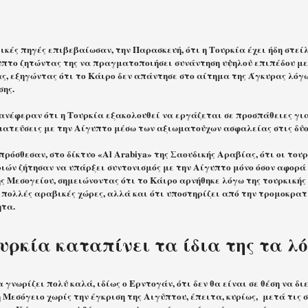
ικές πηγές επιβεβαίωσαν, την Παρασκευή, ότι η Τουρκία έχει ήδη στε
υπτο ζητώντας της να πραγματοποιήσει συνάντηση υψηλού επιπέδου 
ς, εξηγώντας ότι το Κάιρο δεν απάντησε στο αίτημα της Άγκυρας λόγ
ης.
 ανέφεραν ότι η Τουρκία εξακολουθεί να εργάζεται σε προσπάθειες γι
ατεύσεις με την Αίγυπτο μέσω των αξιωματούχων ασφαλείας στις δύο
πρόσθεσαν, στο δίκτυο «Al Arabiya» της Σαουδικής Αραβίας, ότι οι του
ιών ζήτησαν να υπάρξει συντονισμός με την Αίγυπτο μόνο όσον αφορά 
ς Μεσογείου, σημειώνοντας ότι το Κάιρο αρνήθηκε λόγω της τουρκικής 
 πολλές αραβικές χώρες, αλλά και ότι υποστηρίζει από την τρομοκρα
τα.
υρκία καταπίνει τα ίδια της τα λ
 γνωρίζει πολύ καλά, ιδίως ο Ερντογάν, ότι δεν θα είναι σε θέση να δι
 Μεσόγειο χωρίς την έγκριση της Αιγύπτου, έπειτα, κυρίως,
μετά τις 