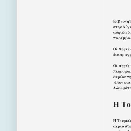
Κυβερνητ
στην Αίγ
ασφαλεία
παρέμβασ
Οι πηγές
διαπραγμ
Οι πηγές 
πληροφορ
αερίου τη
όπως και
Αδελφότη
Η Το
Η Τουρκία
αέριο στη