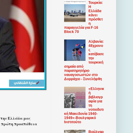
Τουρκία:
Η
Ελλάδα
κάνει
πρόσθετ
η
παραγγελία για F-16
Block 70
Αλβανία:
48χρονο
ς
κατέβασε
την
τουρκική
σημαία από
παρατηρητήριο
ναυαγοσωστών στο
Δυρράχιο - Συνελήφθη
«Ελληνικ
ή
βιβλιογρ
αφία για
τη
νοτιοδυτι
κή Μακεδονία 1940-
ε την Ελλάδα μας
1949»-Βουλγαρικό
Ινστιτούτο
 η πρώτη προσπάθεια
Βούλγαρ