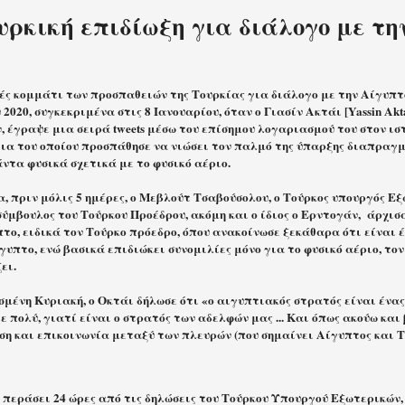
υρκική επιδίωξη για διάλογο με τη
ές κομμάτι των προσπαθειών της Τουρκίας για διάλογο με την Αίγυπτο
 2020, συγκεκριμένα στις 8 Ιανουαρίου, όταν ο Γιασίν Ακτάι [Yassin Akt
 έγραψε μια σειρά tweets μέσω του επίσημου λογαριασμού του στον ιστ
εια του οποίου προσπάθησε να νιώσει τον παλμό της ύπαρξης διαπραγ
ντα φυσικά σχετικά με το φυσικό αέριο.
 πριν μόλις 5 ημέρες, ο Μεβλούτ Τσαβούσολου, ο Τούρκος υπουργός Εξ
σύμβουλος του Τούρκου Προέδρου, ακόμη και ο ίδιος ο Ερντογάν,
άρχισ
το, ειδικά τον Τούρκο πρόεδρο, όπου ανακοίνωσε ξεκάθαρα ότι είναι 
γυπτο, ενώ βασικά επιδιώκει συνομιλίες μόνο για το φυσικό αέριο, τον
ει.
μένη Κυριακή, ο Οκτάι δήλωσε ότι «ο αιγυπτιακός στρατός είναι ένας
 πολύ, γιατί είναι ο στρατός των αδελφών μας ... Και όπως ακούω και
ση και επικοινωνία μεταξύ των πλευρών (που σημαίνει Αίγυπτος και Τ
 περάσει 24 ώρες από τις δηλώσεις του Τούρκου Υπουργού Εξωτερικών, 