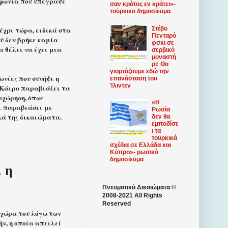
μφωνία που υπέγραψε
σαν κράτος εν κράτει»-
τούρκικο δημοσίευμα
Στέβο
έχρι τώρα, ειδικά στα
Πενταρό
ύ δεν βρήκε καμία
φσκι σε
α θέλει να έχει μια
σερβικό
μοναστή
ρι: Θα
γιορτάζουμε εδώ την
ωνίες που συνήψε η
επανάσταση του
Ίλιντεν
 Κάιρο παραβιάζει τα
οχώρηση, όπως
«Η
ει παραβιάσει με
Ρωσία
κά της δικαιώματα.
δεν θα
εμποδίσε
ι τα
τουρκικά
σχέδια σε Ελλάδα και
Κύπρο»- ρωσικό
δημοσίευμα
 η
Πνευματικά Δικαιώματα ©
2008-2021 All Rights
Reserved
 χώρα του λόγω των
ν, η οποία απειλεί