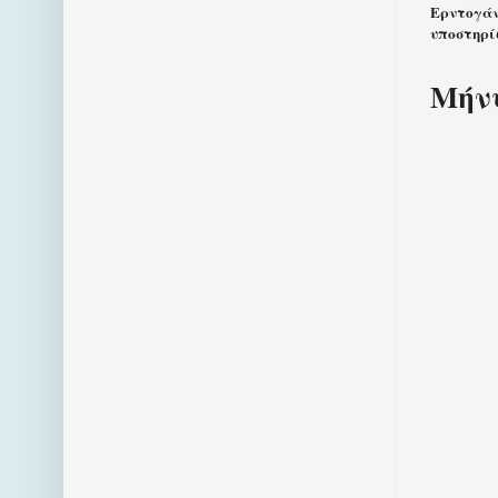
Ερντογάν
υποστηρί
Μήνυ