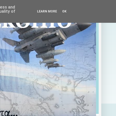
ress and
ality of
LEARN MORE
OK