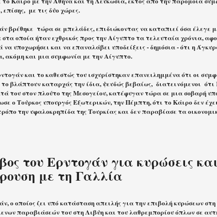
 το Κάιρο με την Αθήνα και τη Λευκωσία, εκτός από την παρόμοια συ
, επίσης,
με τις δύο χώρες.
άν βρέθηκε
τώρα σε μπελάδες, επιδιώκοντας να καταπιεί όσα έλεγε μ
 στα οποία ήταν εχθρικός προς την Αίγυπτο τα τελευταία χρόνια, αφο
 να υποχωρήσει και να επαναλάβει υποδείξεις - δημόσια - ότι η Άγκυρ
α, ακόμη και μια συμφωνία με την Αίγυπτο.
ρντογάν και το καθεστώς του ισχυρίστηκαν επανειλημμένα ότι οι συμφ
 το βλάπτουν καταρχάς την ίδια, ψευδώς βεβαίως,
διατεινόμενοι
ότι
τά του στον πλούτο της Μεσογείου, κατέφυγαν τώρα σε μια σοβαρή υπ
ωσε ο Τούρκος υπουργός Εξωτερικών, την Πέμπτη, ότι το Κάιρο δεν έχ
τρόπο την υφαλοκρηπίδα της Τουρκίας και δεν παραβίασε τα οικονομι
βος του Ερντογάν για κυρώσεις και
ρουση με τη Γαλλία
ν, ο οποίος ζει υπό κατάσταση απειλής για την επιβολή κυρώσεων στη
μενων παραβιάσεών του στη Λιβύη και του λαθρεμπορίου όπλων σε αυτή