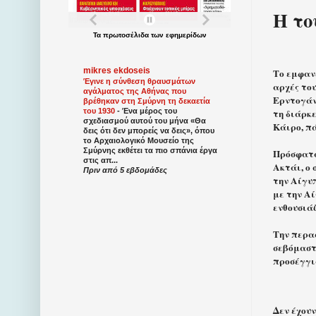
Η το
Τα
πρωτοσέλιδα
των
εφημερίδων
mikres ekdoseis
Το εμφαν
Έγινε η σύνθεση θραυσμάτων
αρχές του
αγάλματος της Αθήνας που
Ερντογάν,
βρέθηκαν στη Σμύρνη τη δεκαετία
του 1930
-
Ένα μέρος του
τη διάρκ
σχεδιασμού αυτού του μήνα «Θα
Κάιρο, πά
δεις ότι δεν μπορείς να δεις», όπου
το Αρχαιολογικό Μουσείο της
Σμύρνης εκθέτει τα πιο σπάνια έργα
Πρόσφατα,
στις απ...
Ακτάι, ο 
Πριν από 5 εβδομάδες
την Αίγυπ
με την Αί
ενθουσιάζ
Την περασ
σεβόμαστε
προσέγγι
Δεν έχουν