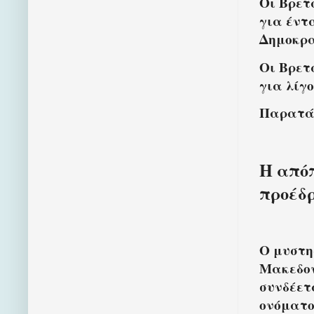
Οι Βρετ
για έντ
Δημοκρα
Οι Βρετ
για λίγ
Παρατάθ
Η απόπ
προέδ
Ο μυστη
Μακεδον
συνδέετ
ονόματο