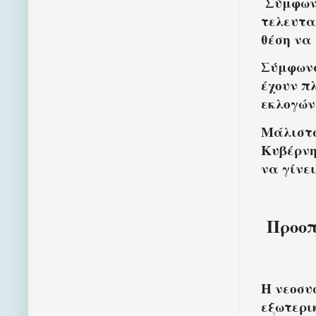
Σύμφωνα
τελευτα
θέση να
Σύμφωνα
έχουν π
εκλογών,
Μάλιστα
Κυβέρνη
να γίνε
Προοπτ
Η νεοσυ
εξωτερι