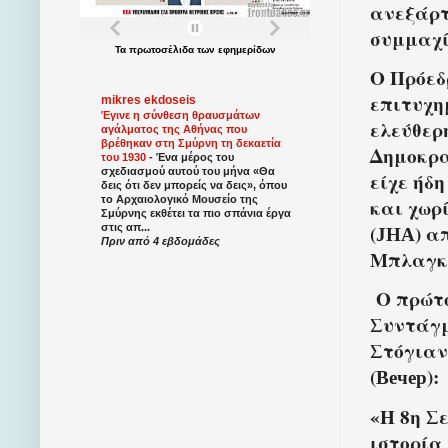
ανεξάρτ
συμμαχί
Τα
πρωτοσέλιδα
των
εφημερίδων
Ο Πρόεδ
επιτυχη
mikres ekdoseis
Έγινε η σύνθεση θραυσμάτων
ελεύθερ
αγάλματος της Αθήνας που
βρέθηκαν στη Σμύρνη τη δεκαετία
Δημοκρα
του 1930
-
Ένα μέρος του
σχεδιασμού αυτού του μήνα «Θα
είχε ήδ
δεις ότι δεν μπορείς να δεις», όπου
το Αρχαιολογικό Μουσείο της
και χωρ
Σμύρνης εκθέτει τα πιο σπάνια έργα
(ЈНА) α
στις απ...
Πριν από 4 εβδομάδες
Μπλαγκό
Ο πρώτο
Συντάγμ
Στόγιαν
(Вечер):
«Η 8η Σ
ιστορία