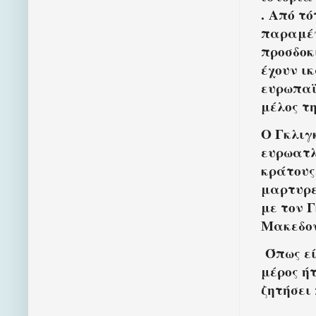
. Από τ
παραμέν
προσδοκί
έχουν ι
ευρωπαϊ
μέλος τ
Ο Γκλιγ
ευρωατλ
κράτους
μαρτυρε
με τον 
Μακεδον
Όπως εί
μέρος ή
ζητήσει