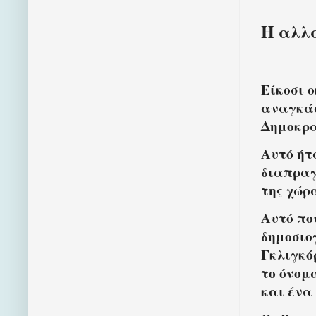
Η αλλα
Είκοσι 
αναγκάσ
Δημοκρα
Αυτό ήτ
διαπραγ
της χώρ
Αυτό πο
δημοσιο
Γκλιγκό
το όνομ
και ένα