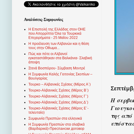
Αναλύσεις-Συμφωνίες
Η Επιστολή της Ελλάδας στον ΟΗΕ
που Απορρίπτει Όλα τα Τουρκικά
Επιχειρήματα - 25 Μαΐου 2022
Η προέλευση των Αλβανών και η θέση
τους στην Οθωμα...
Πώς και πότε οι Αλβανοί
εγκαταστάθηκαν στα Βαλκάνια- Σλαβική
άποψη
Στενά Βοσπόρου- Σύμβαση Μοντρέ
Η Συμφωνία Καλής Γειτονίας Σκοπίων –
Βουλγαρίας
Τουρκο – Αλβανικές Σχέσεις (Mέρος Α΄)
Σεπτέμβρ
Τουρκο-Αλβανικές Σχέσεις (Μέρος Β΄)
Τουρκο-Αλβανικές Σχέσεις (Μέρος Γ΄)
Η σερβικ
Τουρκο-Αλβανικές Σχέσεις (Μέρος Δ΄)
Γιουγκο
Τουρκο-Αλβανικές Σχέσεις (Μέρος Ε΄-
τελευταίο)
της από
Συμφωνία Πρεσπών στα ελληνικά
υπόστασ
Η Συμφωνία Πρεσπών στα σλαβικά
(Βαρδαρικά)-Преспански договор