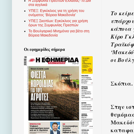
Η Συμφωνία Πρεσπών Ελλάδας- πΓΔΜ
στα αγγλικά
ΥΠΕΞ: Εγκύκλιος για τη χρήση του
Το κείμ
ονόματος ‘Βόρεια Μακεδονία’
υπάρχου
ΥΠΕΞ Σκοπίων: Εγκύκλιος για χρήση
όρων της Συμφωνίας Πρεσπών
κάποια 
Το Βουλγαρικό Μνημόνιο για βέτο στη
Κίρο Γκ
Βόρεια Μακεδονία
Τραϊκόφσ
Οι εφημερίδες σήμερα
‘Μακεδόν
οι Βούλ
Σκόπια.
Στην ισ
θυμόμασ
Μακεδόν
καταφατ