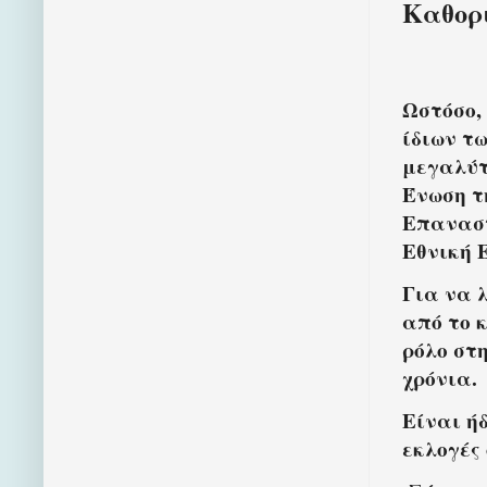
Καθορι
Ωστόσο,
ίδιων τ
μεγαλύτ
Ένωση τ
Επαναστ
Εθνική
Για να 
από το 
ρόλο στ
χρόνια.
Είναι ήδ
εκλογές