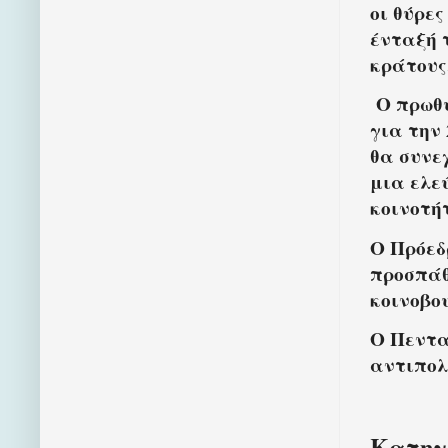
οι θύρε
ένταξή 
κράτους
Ο πρωθυ
για την
θα συνεχ
μια ελε
κοινοτή
Ο Πρόεδ
προσπάθ
κοινοβο
Ο Πεντα
αντιπολ
Κατηγο