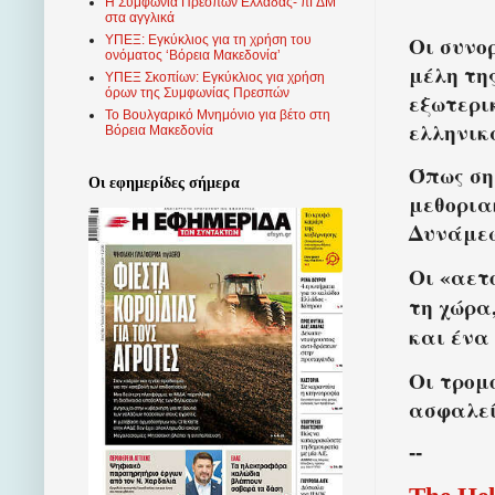
Η Συμφωνία Πρεσπών Ελλάδας- πΓΔΜ
στα αγγλικά
Οι συνο
ΥΠΕΞ: Εγκύκλιος για τη χρήση του
ονόματος ‘Βόρεια Μακεδονία’
μέλη τη
ΥΠΕΞ Σκοπίων: Εγκύκλιος για χρήση
όρων της Συμφωνίας Πρεσπών
εξωτερι
Το Βουλγαρικό Μνημόνιο για βέτο στη
ελληνικ
Βόρεια Μακεδονία
Όπως ση
Οι εφημερίδες σήμερα
μεθορια
Δυνάμεω
Οι «αετ
τη χώρα
και ένα
Οι τρομ
ασφαλεί
--