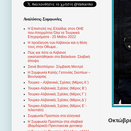
Αναλύσεις-Συμφωνίες
Η Επιστολή της Ελλάδας στον ΟΗΕ
που Απορρίπτει Όλα τα Τουρκικά
Επιχειρήματα - 25 Μαΐου 2022
Η προέλευση των Αλβανών και η θέση
τους στην Οθωμα...
Πώς και πότε οι Αλβανοί
εγκαταστάθηκαν στα Βαλκάνια- Σλαβική
άποψη
Στενά Βοσπόρου- Σύμβαση Μοντρέ
Η Συμφωνία Καλής Γειτονίας Σκοπίων –
Βουλγαρίας
Τουρκο – Αλβανικές Σχέσεις (Mέρος Α΄)
Τουρκο-Αλβανικές Σχέσεις (Μέρος Β΄)
Τουρκο-Αλβανικές Σχέσεις (Μέρος Γ΄)
Τουρκο-Αλβανικές Σχέσεις (Μέρος Δ΄)
Τουρκο-Αλβανικές Σχέσεις (Μέρος Ε΄-
τελευταίο)
Συμφωνία Πρεσπών στα ελληνικά
Οκτώβριο
Η Συμφωνία Πρεσπών στα σλαβικά
(Βαρδαρικά)-Преспански договор