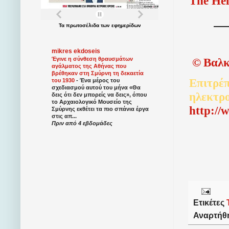
The Hel
Τα
πρωτοσέλιδα
των
εφημερίδων
mikres ekdoseis
©
Βαλκ
Έγινε η σύνθεση θραυσμάτων
αγάλματος της Αθήνας που
βρέθηκαν στη Σμύρνη τη δεκαετία
Επιτρέπ
του 1930
-
Ένα μέρος του
σχεδιασμού αυτού του μήνα «Θα
ηλεκτρ
δεις ότι δεν μπορείς να δεις», όπου
το Αρχαιολογικό Μουσείο της
http://
Σμύρνης εκθέτει τα πιο σπάνια έργα
στις απ...
Πριν από 4 εβδομάδες
Ετικέτες
Αναρτήθ