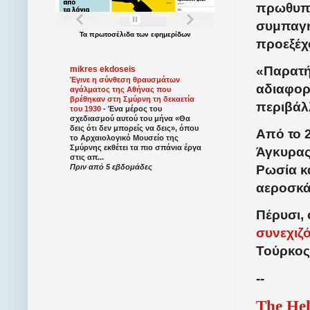
πρωθυπο
συμπαγή
Τα
πρωτοσέλιδα
των
εφημερίδων
προεξέχ
«Παρατή
mikres ekdoseis
Έγινε η σύνθεση θραυσμάτων
αδιαφορί
αγάλματος της Αθήνας που
βρέθηκαν στη Σμύρνη τη δεκαετία
περιβάλλ
του 1930
-
Ένα μέρος του
σχεδιασμού αυτού του μήνα «Θα
δεις ότι δεν μπορείς να δεις», όπου
Από το 
το Αρχαιολογικό Μουσείο της
Σμύρνης εκθέτει τα πιο σπάνια έργα
Άγκυρας
στις απ...
Πριν από 5 εβδομάδες
Ρωσία κα
αεροσκά
Πέρυσι,
συνεχιζ
Τούρκος
--
The Hel