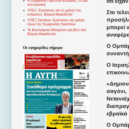
ότι είχα
Η Συμφωνία Πρεσπών Ελλάδας- πΓΔΜ
στα αγγλικά
ΥΠΕΞ: Εγκύκλιος για τη χρήση του
Στο τελε
ονόματος ‘Βόρεια Μακεδονία’
προσήλω
ΥΠΕΞ Σκοπίων: Εγκύκλιος για χρήση
όρων της Συμφωνίας Πρεσπών
μπορεί ν
Το Βουλγαρικό Μνημόνιο για βέτο στη
αναφέρε
Βόρεια Μακεδονία
Ο Ομπάμ
Οι εφημερίδες σήμερα
συναντήσ
Ο Ισραη
επικοιν
«Δημιου
σαγόνι,
Νετανιά
διαπραγ
εβραϊκά 
Ο Ομπάμ