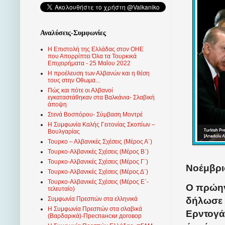
Αναλύσεις-Συμφωνίες
Η Επιστολή της Ελλάδας στον ΟΗΕ
που Απορρίπτει Όλα τα Τουρκικά
Επιχειρήματα - 25 Μαΐου 2022
Η προέλευση των Αλβανών και η θέση
τους στην Οθωμα...
Πώς και πότε οι Αλβανοί
εγκαταστάθηκαν στα Βαλκάνια- Σλαβική
άποψη
Στενά Βοσπόρου- Σύμβαση Μοντρέ
Η Συμφωνία Καλής Γειτονίας Σκοπίων –
Βουλγαρίας
Τουρκο – Αλβανικές Σχέσεις (Mέρος Α΄)
Τουρκο-Αλβανικές Σχέσεις (Μέρος Β΄)
Τουρκο-Αλβανικές Σχέσεις (Μέρος Γ΄)
Νοέμβριο
Τουρκο-Αλβανικές Σχέσεις (Μέρος Δ΄)
Τουρκο-Αλβανικές Σχέσεις (Μέρος Ε΄-
Ο πρώην
τελευταίο)
δήλωσε 
Συμφωνία Πρεσπών στα ελληνικά
Η Συμφωνία Πρεσπών στα σλαβικά
Ερντογά
(Βαρδαρικά)-Преспански договор