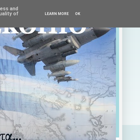
ress and
ality of
LEARN MORE
OK