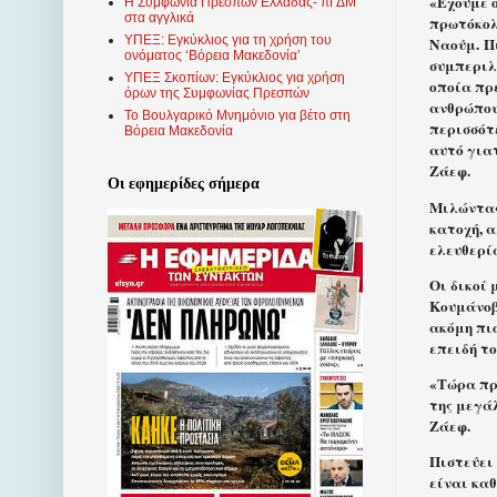
«Έχουμε 
Η Συμφωνία Πρεσπών Ελλάδας- πΓΔΜ
στα αγγλικά
πρωτόκολ
ΥΠΕΞ: Εγκύκλιος για τη χρήση του
Ναούμ. Πι
ονόματος ‘Βόρεια Μακεδονία’
συμπεριλ
ΥΠΕΞ Σκοπίων: Εγκύκλιος για χρήση
οποία πρ
όρων της Συμφωνίας Πρεσπών
ανθρώπου
Το Βουλγαρικό Μνημόνιο για βέτο στη
περισσότ
Βόρεια Μακεδονία
αυτό γιατ
Ζάεφ.
Οι εφημερίδες σήμερα
Μιλώντας
κατοχή, 
ελευθερί
Οι δικοί
Κουμάνοβο
ακόμη πι
επειδή το
«Τώρα πρέ
της μεγάλ
Ζάεφ.
Πιστεύει
είναι καθ