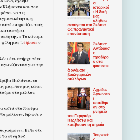
σαίωνα, έχουμε
οι
ν Κλήμεντο και τον
ιστορικοί
πρέπει να τις
: Η δική
μας
ραγματικότητα, η
αλήθεια
α αυτό επηρεάζει τους
ακούγεται στα Σκόπια
ως πραγματική
τικαταστήσει
επανάσταση
τακτητής. « Το κάναμε
ι φίλη μας",
δήλωσε
ο
Σκόπια:
Αντίδρασ
η
προέδρο
λέει ότι υπήρχε τότε
υ στα
υ αγωνίζονταν για την
φασιστικ
ά ονόματα
βουλγαρικών
συλλόγων
 Κρίβα Παλάνκα, το
ας μας, που μας κάνει
Αχρίδα:
τούμε στο μέλλον,
Άγνωστο
ι
επιτέθηκ
αν στο
όλα αυτά στο πνεύμα
μνημείο
το μέλλον», δήλωσε ο
του Γκριγκόρ
Περλίτσεφ και
κατέβασαν τη σημαία
διχασμένες. Είπε ότι
Τουρκικέ
ά τα έθνη που
ς