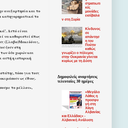
στρατιωτι
κές
ην ανεξαρτησία και το
μονάδες
εισέβαλα
ει κατηγορηματικά το
ν στη Συρία
Κίνδυνος
κά’. Αυτό είναι
σε
εί να καθοριστεί όπως
απάντησ
η του
ους (Σλαβο)Μακεδόνες,
Πούτιν
ου ζουν στη
καθώς
 των δύο χωρών και
γνωρίζει ο πόλεμος
στην Ουκρανία γίνεται
ι αυτή η ιστορική
κυρίως με τη Δύση
στάτης, τόσο για τους
Δημοφιλείς αναρτήσεις
οκιμάσουν ως έθνος.
τελευταίες 30 ημέρες
σουμε το μέλλον»,
«Μεγάλο
Λάθος η
προσφυ
γή στη
Χάγη
Αλβανίας
και Ελλάδας» -
Αλβανική Ανάλυση