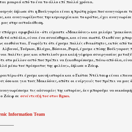
ται μακριά από το ένα το άλλο επί πολλά χρόνια.
ουργός δήλωσε ότι η Βουλγαρία είναι η πρώτη χώρα που αναγνώρισε τ
ας, και αναγνωρίζοντας την κυριαρχία και το κράτος, έχει αναγνωρίσ
 μας στην αυτοδιάθεση.
ν υπάρχει αμφιβολία - ότι είμαστε «Μακεδόνες» και μιλάμε ‘μακεδονι
Μετά από όλα, είναι ένα συναίσθημα, και είναι σωστό. Ο καθένας μπορ
ως αισθάνεται. Γνωρίζετε ότι έχουμε πολλές εθνικότητες, εκτός από τ
ν
Αλβανοί, Τούρκοι, Βλάχοι, Βόσνιοι, Ρομά, έχουμε επίσης Βούλγαρους π
ίναι πολίτες μας και αποτελούν μια καλή γέφυρα συνεργασίας μεταξύ
τι στο μέλλον αυτό που πρέπει να ξεκαθαρίσουμε, πάνω από όλα, είνα
λλά μέσω του πρίσματος της φιλίας», δήλωσε ο Ζάεφ.
ραιτέρω ότι έχουμε κοινή ιστορία και ο Γκότσε Ντέλτσεφ είναι επανα
ς όσο και για τους Μακεδόνες, οπότε οι ενέργειές του πρέπει να μας δ
αναγνωρίσουμε τις αδυναμίες της ιστορίας, δεν μπορούμε να οικοδομή
 ο Ζάεφ σε
συνέντευξή του στον Bgnes.
enic Information Team