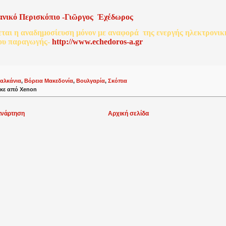
ανικό
Περισκόπιο
-
Γιῶργος
Ἐχέδωρος
εται
η
αναδημοσίευση
μόνον
με
αναφορά
της
ενεργής
ηλεκτρονικ
ου
παραγωγής
-
http://www.echedoros-a.gr
αλκάνια
,
Βόρεια Μακεδονία
,
Βουλγαρία
,
Σκόπια
κε από
Xenon
ανάρτηση
Αρχική σελίδα