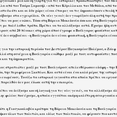
οργανώσει μια κοινή γιορτή για τις ιστορικές προσωπικότητες του Με
λα από τον Τσάρο Σαμουήλ - από τον Κύριλλο και τον Μεθόδιο, από το
στεύω ότι και οι δύο χώρες είναι έτοιμες να τις δημοσιεύσουν επειδή 
άβουμε στα εγχειρίδια. Οι νέες γενιές δεν γνωρίζουν όλη αυτή την π
έπει να μας ενώσει. Τόσο στη Βόρεια Μακεδονία όσο και στη Βουλγαρί
ς με πολύ λάθος τρόπο. Πρέπει να το αλλάξουμε αυτό. Έχουμε ήδη αν
ερους από 20 πίνακες στη χώρα όπου έγραφε ο Βούλγαρος φασίστας κα
ί δεν συμβαίνει - η Βουλγαρία δεν είναι φασιστική, η Βουλγαρία είνα
 για την ιστορική περίοδο του Δευτέρου Παγκοσμίου Πολέμου, ο Ζάεφ 
αλλά στη συνέχεια η Βουλγαρία ενώθηκε μαζί με τους αντιφασίστες πο
α και τη δημοκρατία.
 μας στρατιώτες μαζί με τους Βουλγάρους απελευθέρωσαν εδάφη – την
, την περιφέρεια Σκοπίων. Και αυτό είναι ένα καλό μέρος της ιστορί
ο ενωμένους. Τονίζω τα ιστορικά γεγονότα στα οποία πρέπει να εργασ
 παρελθόν δεν μας έδωσε αυτή την ευκαιρία.
πει να δείξουμε κοινή λογική για τις νέες γενιές, να τα αλλάξουμε 
ης φιλίας που έχουμε, η οποία εγγυάται ακόμη καλύτερη συνεργασία σ
 ότι η Γιουγκοσλαβία κράτησε τη Βόρεια Μακεδονία και τη Βουλγαρία 
ήκον όλων των πολιτών, και ιδίως των πολιτικών, να φέρνουν πιο κοντ