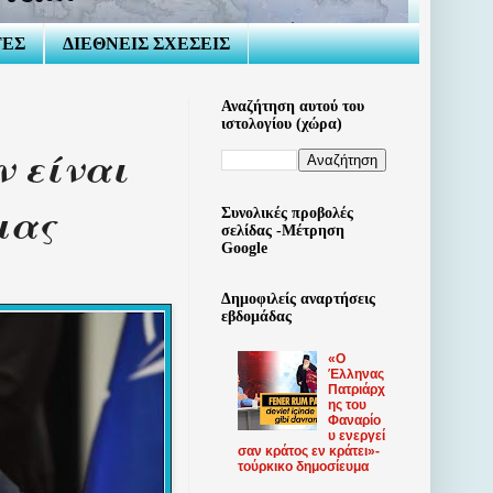
ΤΕΣ
ΔΙΕΘΝΕΙΣ ΣΧΕΣΕΙΣ
Αναζήτηση αυτού του
ιστολογίου (χώρα)
ν είναι
μας
Συνολικές προβολές
σελίδας -Μέτρηση
Google
Δημοφιλείς αναρτήσεις
εβδομάδας
«Ο
Έλληνας
Πατριάρχ
ης του
Φαναρίο
υ ​​ενεργεί
σαν κράτος εν κράτει»-
τούρκικο δημοσίευμα