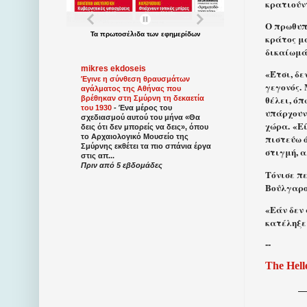
κρατιούν
Ο πρωθυπ
Τα
πρωτοσέλιδα
των
εφημερίδων
κράτος μ
δικαίωμά
mikres ekdoseis
«Έτσι, δε
Έγινε η σύνθεση θραυσμάτων
γεγονός. 
αγάλματος της Αθήνας που
θέλει, όπ
βρέθηκαν στη Σμύρνη τη δεκαετία
του 1930
-
Ένα μέρος του
υπάρχου
σχεδιασμού αυτού του μήνα «Θα
χώρα. «Ε
δεις ότι δεν μπορείς να δεις», όπου
το Αρχαιολογικό Μουσείο της
πιστεύω ό
Σμύρνης εκθέτει τα πιο σπάνια έργα
στιγμή, α
στις απ...
Πριν από 5 εβδομάδες
Τόνισε πε
Βούλγαρου
«Εάν δεν 
κατέληξε
--
The Hell