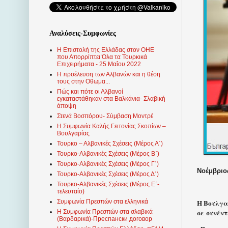
Αναλύσεις-Συμφωνίες
Η Επιστολή της Ελλάδας στον ΟΗΕ
που Απορρίπτει Όλα τα Τουρκικά
Επιχειρήματα - 25 Μαΐου 2022
Η προέλευση των Αλβανών και η θέση
τους στην Οθωμα...
Πώς και πότε οι Αλβανοί
εγκαταστάθηκαν στα Βαλκάνια- Σλαβική
άποψη
Στενά Βοσπόρου- Σύμβαση Μοντρέ
Η Συμφωνία Καλής Γειτονίας Σκοπίων –
Βουλγαρίας
Τουρκο – Αλβανικές Σχέσεις (Mέρος Α΄)
Τουρκο-Αλβανικές Σχέσεις (Μέρος Β΄)
Τουρκο-Αλβανικές Σχέσεις (Μέρος Γ΄)
Νοέμβριος
Τουρκο-Αλβανικές Σχέσεις (Μέρος Δ΄)
Τουρκο-Αλβανικές Σχέσεις (Μέρος Ε΄-
τελευταίο)
Η Βουλγα
Συμφωνία Πρεσπών στα ελληνικά
σε συνέντ
Η Συμφωνία Πρεσπών στα σλαβικά
(Βαρδαρικά)-Преспански договор