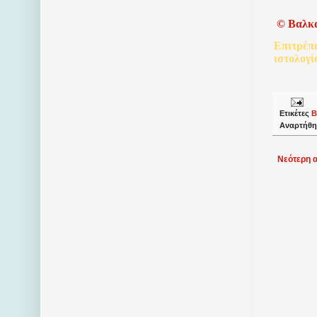
©
Βαλκ
Επιτρέπ
ιστολογί
Ετικέτες
Β
Αναρτήθη
Νεότερη 