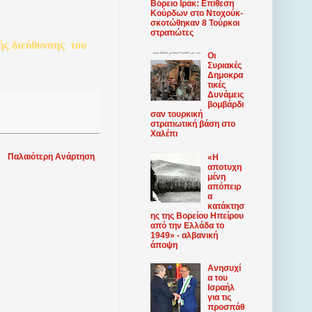
Βόρειο Ιράκ: Επίθεση
Κούρδων στο Ντοχούκ-
σκοτώθηκαν 8 Τούρκοι
στρατιώτες
ής
διεύθυνσης
του
Οι
Συριακές
Δημοκρα
τικές
Δυνάμεις
βομβάρδι
σαν τουρκική
στρατιωτική βάση στο
Χαλέπι
Παλαιότερη Ανάρτηση
«Η
αποτυχη
μένη
απόπειρ
α
κατάκτησ
ης της Βορείου Ηπείρου
από την Ελλάδα το
1949» - αλβανική
άποψη
Ανησυχί
α του
Ισραήλ
για τις
προσπάθ