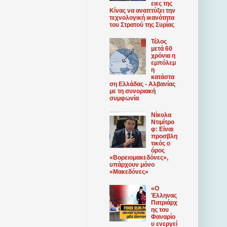
ειες της
Κίνας να αναπτύξει την
τεχνολογική ικανότητα
του Στρατού της Συρίας
Τέλος
μετά 60
χρόνια η
εμπόλεμ
η
κατάστα
ση Ελλάδας - Αλβανίας
με τη συνοριακή
συμφωνία
Νίκολα
Ντιμίτρο
φ: Είναι
προσβλη
τικός ο
όρος
«Βορειομακεδόνες»,
υπάρχουν μόνο
«Μακεδόνες»
«Ο
Έλληνας
Πατριάρχ
ης του
Φαναρίο
υ ​​ενεργεί