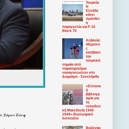
Τουρκία:
Η
Ελλάδα
κάνει
πρόσθετ
η
παραγγελία για F-16
Block 70
Αλβανία:
48χρονο
ς
κατέβασε
την
τουρκική
σημαία από
παρατηρητήριο
ναυαγοσωστών στο
Δυρράχιο - Συνελήφθη
«Ελληνικ
ή
βιβλιογρ
αφία για
τη
νοτιοδυτι
κή Μακεδονία 1940-
γός Ζόραν Ζάεφ
1949»-Βουλγαρικό
Ινστιτούτο
Βούλγαρ