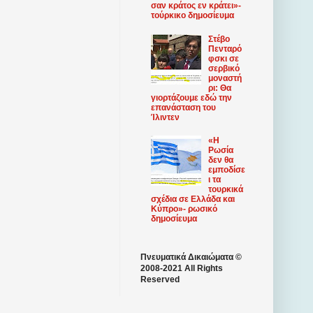
σαν κράτος εν κράτει»-
τούρκικο δημοσίευμα
Στέβο
Πενταρό
φσκι σε
σερβικό
μοναστή
ρι: Θα
γιορτάζουμε εδώ την
επανάσταση του
Ίλιντεν
«Η
Ρωσία
δεν θα
εμποδίσε
ι τα
τουρκικά
σχέδια σε Ελλάδα και
Κύπρο»- ρωσικό
δημοσίευμα
Πνευματικά Δικαιώματα ©
2008-2021 All Rights
Reserved