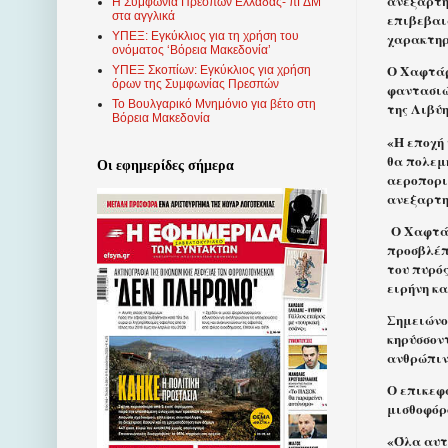
ανεξαρτη
Η Συμφωνία Πρεσπών Ελλάδας- πΓΔΜ
στα αγγλικά
επιβεβαιώ
χαρακτηρ
ΥΠΕΞ: Εγκύκλιος για τη χρήση του
ονόματος ‘Βόρεια Μακεδονία’
Ο Χαφτάρ
ΥΠΕΞ Σκοπίων: Εγκύκλιος για χρήση
όρων της Συμφωνίας Πρεσπών
φαντασιώ
Το Βουλγαρικό Μνημόνιο για βέτο στη
της Λιβύ
Βόρεια Μακεδονία
«Η εποχή 
θα πολεμ
Οι εφημερίδες σήμερα
αεροπορι
ανεξαρτη
Ο Χαφτά
προσβλέπ
του πυρός
ειρήνη κ
Σημειώνον
κηρύσσον
ανθρώπιν
Ο επικεφα
μισθοφόρ
«Όλα αυτ