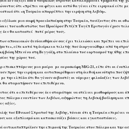
σία δεν αξίζει όσο ο τουρκικός στρατός καταλαμβάνει τμήματα της χ
νοντας ότι «πρέπει να φύγει και αυτό θα γίνει είτε ειρηνικά είτε μ
ιστικά ότι «η Τουρκία απορρίπτει την ειρήνη στη Λιβύη».
 εξέδωσε μια σαφή προειδοποίηση στην Τουρκία, τονίζοντας ότι οι οθ
σεις του καθεστώτος του Προέδρου Ρετζέπ Ταγίπ Ερντογάν έχουν τελε
ης δεν θα καταστεί
ποτέ μέρος τους.
των αποικιακών ψευδαισθήσεών σας έχει τελειώσει και πρέπει να επιλ
ήσετε», είπε κατά τη διάρκεια τελετής που διοργανώθηκε από τη στρα
κή βάση Μπενίνα στη Βεγγάζη, στο πλαίσιο του εορτασμού της 69ης επε
σίας της χώρας του.
ρ επισκεπτόμενος μια μοίρα
με αεροσκάφη MiG-21, είπε ότι οι ένοπλ
ουν προς την ειρήνη και ανταποκρίθηκαν στη διεθνή κοινότητα που ζή
 με την ελπίδα ότι θα γίνουν σεβαστές οι νόμιμες φιλοδοξίες των Λιβύ
αι θα σταματήσουν τον επιτιθέμενο.
τας ότι ο επιτιθέμενος δεν σταμάτησε να στέλνει μισθοφόρους και όπ
τας πόλεμο εναντίον των Λιβύων, αψηφώντας τη Λιβυκή βούληση και υ
ες αξίες.
λής του Εθνικού Στρατού της Λιβύης, τόνισε ότι η Τουρκία επιμένει ν
ους και εξοπλισμό και κατασκευάζει βάσεις και εγκαταστάσεις.
ά αντικατοπτρίζουν την επιμονή της Τουρκίας στον πόλεμο και την α