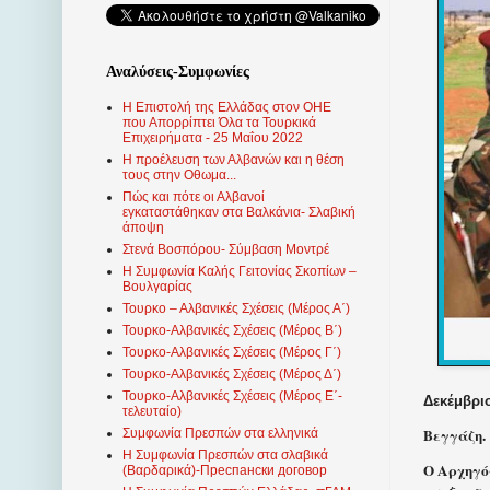
Αναλύσεις-Συμφωνίες
Η Επιστολή της Ελλάδας στον ΟΗΕ
που Απορρίπτει Όλα τα Τουρκικά
Επιχειρήματα - 25 Μαΐου 2022
Η προέλευση των Αλβανών και η θέση
τους στην Οθωμα...
Πώς και πότε οι Αλβανοί
εγκαταστάθηκαν στα Βαλκάνια- Σλαβική
άποψη
Στενά Βοσπόρου- Σύμβαση Μοντρέ
Η Συμφωνία Καλής Γειτονίας Σκοπίων –
Βουλγαρίας
Τουρκο – Αλβανικές Σχέσεις (Mέρος Α΄)
Τουρκο-Αλβανικές Σχέσεις (Μέρος Β΄)
Τουρκο-Αλβανικές Σχέσεις (Μέρος Γ΄)
Τουρκο-Αλβανικές Σχέσεις (Μέρος Δ΄)
Τουρκο-Αλβανικές Σχέσεις (Μέρος Ε΄-
Δεκέμβριο
τελευταίο)
Βεγγάζη.
Συμφωνία Πρεσπών στα ελληνικά
Η Συμφωνία Πρεσπών στα σλαβικά
Ο Αρχηγό
(Βαρδαρικά)-Преспански договор