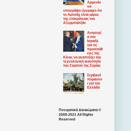
Αρμενία
να
υπογράψει έγγραφο ότι
το Αρτσάχ είναι μέρος
της επικράτειας του
Αζερμπαϊτζάν
Ανησυχί
α του
Ισραήλ
για τις
προσπάθ
ειες της
Κίνας να αναπτύξει την
τεχνολογική ικανότητα
του Στρατού της Συρίας
Σερβικοί
πύραυλο
ι για την
Ελλάδα
Πνευματικά Δικαιώματα ©
2008-2021 All Rights
Reserved