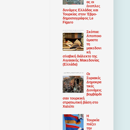
ας οι
ένοπλες
δυνάμεις Ελλάδας και
Τουρκίας στον Έβρο-
δημοσιογράφος Le
Figaro
Σκόπια:
Αποποιο
ύμαστε
τη
μακεδονι
κή
σλαβική διάλεκτο της
Αιγαιακής Μακεδονίας
(Ελλάδα)
Οι
Συριακές
Δημοκρα
τικές
Δυνάμεις
βομβάρδι
σαν τουρκική
στρατιωτική βάση στο
Χαλέπι
Η
Τουρκία
πιέζει
την