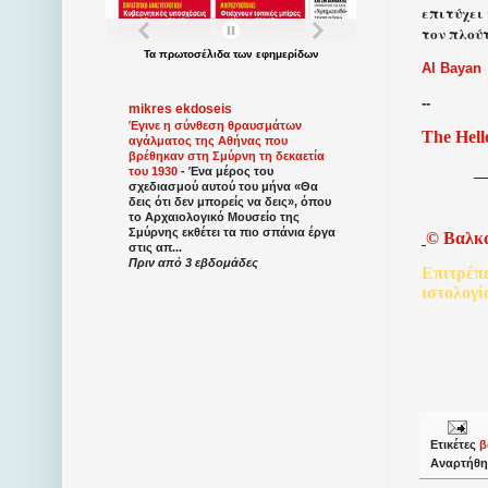
επιτύχει
τον πλούτ
Τα
πρωτοσέλιδα
των
εφημερίδων
Al Bayan
--
mikres ekdoseis
Έγινε η σύνθεση θραυσμάτων
The Hell
αγάλματος της Αθήνας που
βρέθηκαν στη Σμύρνη τη δεκαετία
του 1930
-
Ένα μέρος του
σχεδιασμού αυτού του μήνα «Θα
δεις ότι δεν μπορείς να δεις», όπου
το Αρχαιολογικό Μουσείο της
Σμύρνης εκθέτει τα πιο σπάνια έργα
©
Βαλκ
στις απ...
Πριν από 3 εβδομάδες
Επιτρέπ
ιστολογί
Ετικέτες
β
Αναρτήθη