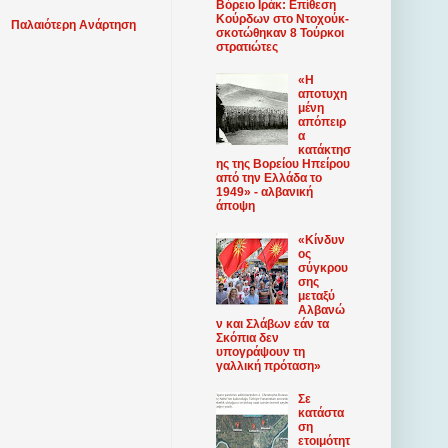
Βόρειο Ιράκ: Επίθεση
Κούρδων στο Ντοχούκ-
Παλαιότερη Ανάρτηση
σκοτώθηκαν 8 Τούρκοι
στρατιώτες
«Η
αποτυχη
μένη
απόπειρ
α
κατάκτησ
ης της Βορείου Ηπείρου
από την Ελλάδα το
1949» - αλβανική
άποψη
«Κίνδυν
ος
σύγκρου
σης
μεταξύ
Αλβανώ
ν και Σλάβων εάν τα
Σκόπια δεν
υπογράψουν τη
γαλλική πρόταση»
Σε
κατάστα
ση
ετοιμότητ