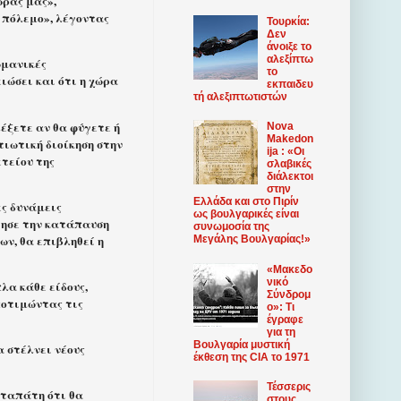
ώρας μας»,
ε πόλεμο», λέγοντας
Τουρκία:
Δεν
άνοιξε το
αλεξίπτω
ωμανικές
το
ιώσει και ότι η χώρα
εκπαιδευ
τή αλεξιπτωτιστών
έξετε αν θα φύγετε ή
Nova
Makedon
τιωτική διοίκηση στην
ija : «Οι
τείου της
σλαβικές
διάλεκτοι
στην
Ελλάδα και στο Πιρίν
ες δυνάμεις
ως βουλγαρικές είναι
τησε την κατάπαυση
συνωμοσία της
ων, θα επιβληθεί η
Μεγάλης Βουλγαρίας!»
«Mακεδο
νικό
λα κάθε είδους,
Σύνδρομ
ποτιμώντας τις
ο»: Τι
έγραφε
για τη
Βουλγαρία μυστική
α στέλνει νέους
έκθεση της CIA το 1971
Τέσσερις
υταπάτη ότι θα
στους