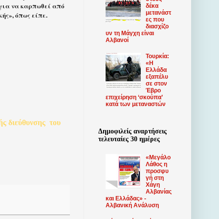
 για να καρπωθεί από
δέκα
μετανάστ
ής», όπως είπε.
ες που
διασχίζο
υν τη Μάγχη είναι
Αλβανοί
Τουρκία:
«Η
Ελλάδα
εξαπέλυ
σε στον
Έβρο
επιχείρηση ‘σκούπα’
κατά των μεταναστών
ής
διεύθυνσης
του
Δημοφιλείς αναρτήσεις
τελευταίες 30 ημέρες
«Μεγάλο
Λάθος η
προσφυ
γή στη
Χάγη
Αλβανίας
και Ελλάδας» -
Αλβανική Ανάλυση