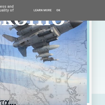
ress and
ality of
LEARN MORE
OK