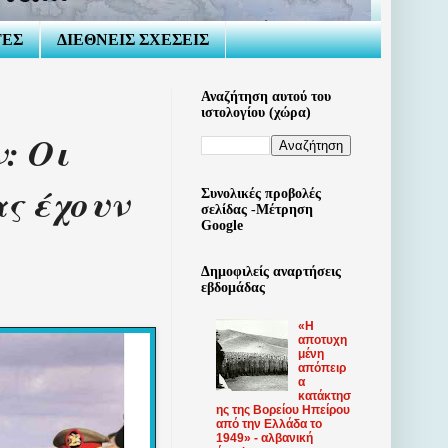
ΤΕΣ
ΔΙΕΘΝΕΙΣ ΣΧΕΣΕΙΣ
Αναζήτηση αυτού του
ιστολογίου (χώρα)
: Οι
ς έχουν
Συνολικές προβολές
σελίδας -Μέτρηση
Google
Δημοφιλείς αναρτήσεις
εβδομάδας
«Η
αποτυχη
μένη
απόπειρ
α
κατάκτησ
ης της Βορείου Ηπείρου
από την Ελλάδα το
1949» - αλβανική