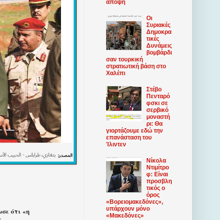
άποψη
Οι
Συριακές
Δημοκρα
τικές
Δυνάμεις
βομβάρδι
σαν τουρκική
στρατιωτική βάση στο
Χαλέπι
Στέβο
Πενταρό
φσκι σε
σερβικό
μοναστή
ρι: Θα
γιορτάζουμε εδώ την
επανάσταση του
Ίλιντεν
Νίκολα
Ντιμίτρο
φ: Είναι
προσβλη
τικός ο
όρος
«Βορειομακεδόνες»,
υπάρχουν μόνο
σε ότι «η
«Μακεδόνες»