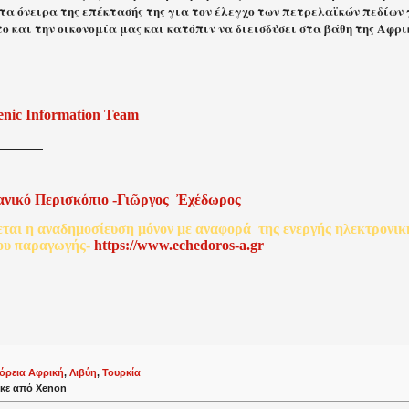
 τα όνειρα της επέκτασής της για τον έλεγχο των πετρελαϊκών πεδίων
ο και την οικονομία μας και κατόπιν να διεισδύσει στα βάθη της Αφρικ
enic Information Team
ανικό
Περισκόπιο
-
Γιῶργος
Ἐχέδωρος
εται
η
αναδημοσίευση
μόνον
με
αναφορά
της
ενεργής
ηλεκτρονικ
ου
παραγωγής
-
http
s
://www.echedoros-a.gr
όρεια Αφρική
,
Λιβύη
,
Τουρκία
κε από
Xenon