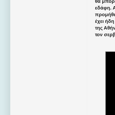
θα μπορ
εδάφη. 
προμήθε
έχει ήδ
της Αθή
τον σερβ