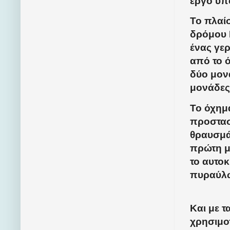
έργο υπ
Το πλαί
δρόμου 
ένας γε
από το 
δύο μονά
μονάδες
Το όχημ
προστασ
θραυσμά
πρώτη μ
το αυτο
πυραύλ
Και με 
χρησιμο