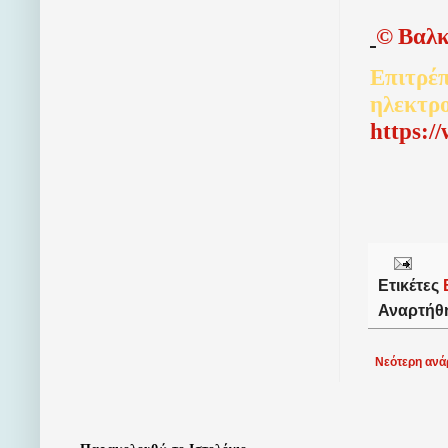
©
Βαλκ
Επιτρέπ
ηλεκτρ
http
s
:/
Ετικέτες
Αναρτήθ
Νεότερη ανά