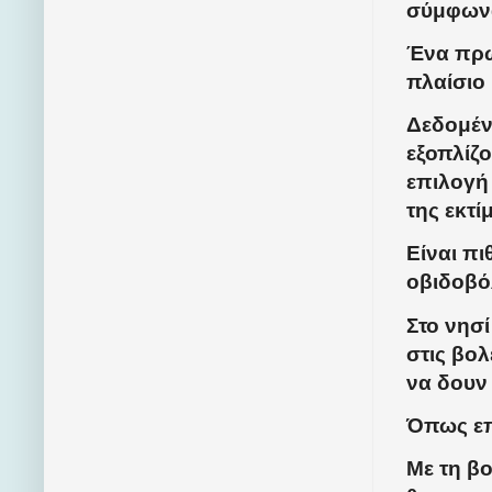
σύμφωνα
Ένα πρω
πλαίσιο
Δεδομέν
εξοπλίζ
επιλογή 
της εκτί
Είναι π
οβιδοβό
Στο νησί
στις βολ
να δουν 
Όπως επ
Με τη β