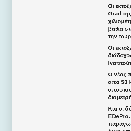
Οι εκτο
Grad της
χιλιομέ
βαθιά στ
την τουρ
Οι εκτοξ
διάδοχος
Ινστιτού
Ο νέος 
από 50 
αποστάσ
διαμετρ
Και οι δ
EDePro. 
παραγωγ