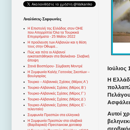
Αναλύσεις-Συμφωνίες
Η Επιστολή της Ελλάδας στον ΟΗΕ
που Απορρίπτει Όλα τα Τουρκικά
Επιχειρήματα - 25 Μαΐου 2022
Η προέλευση των Αλβανών και η θέση
τους στην Οθωμα...
Πώς και πότε οι Αλβανοί
εγκαταστάθηκαν στα Βαλκάνια- Σλαβική
άποψη
Στενά Βοσπόρου- Σύμβαση Μοντρέ
Ιούλιος 
Η Συμφωνία Καλής Γειτονίας Σκοπίων –
Βουλγαρίας
Η Ελλάδ
Τουρκο – Αλβανικές Σχέσεις (Mέρος Α΄)
πολλαπλ
Τουρκο-Αλβανικές Σχέσεις (Μέρος Β΄)
Τουρκο-Αλβανικές Σχέσεις (Μέρος Γ΄)
Πελάγου
Τουρκο-Αλβανικές Σχέσεις (Μέρος Δ΄)
Ασφάλει
Τουρκο-Αλβανικές Σχέσεις (Μέρος Ε΄-
τελευταίο)
Αυτοί χ
Συμφωνία Πρεσπών στα ελληνικά
βεληνεκέ
Η Συμφωνία Πρεσπών στα σλαβικά
(Βαρδαρικά)-Преспански договор
σερβικό