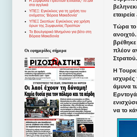
Η Συμφωνία Πρεσπών Ελλάδας- πΓΔΜ
στα αγγλικά
βεληνεκ
ΥΠΕΞ: Εγκύκλιος για τη χρήση του
εταιρεί
ονόματος ‘Βόρεια Μακεδονία’
ΥΠΕΞ Σκοπίων: Εγκύκλιος για χρήση
Τώρα το
όρων της Συμφωνίας Πρεσπών
Το Βουλγαρικό Μνημόνιο για βέτο στη
ανοιχτό.
Βόρεια Μακεδονία
βρέθηκε
πλέον α
Οι εφημερίδες σήμερα
Στρατού.
Η Τουρκ
ισχυρές 
άμυνα τ
Ερντογά
ενισχύσο
να το κά