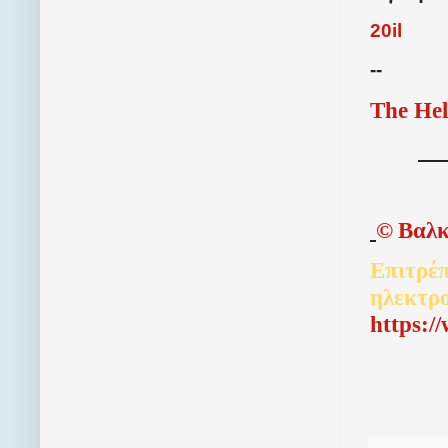
20
il
--
The Hel
©
Βαλκ
Επιτρέπ
ηλεκτρ
http
s
:/