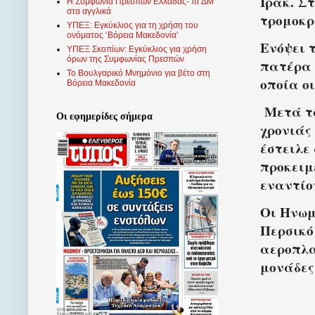
Ιράκ. Σ
Η Συμφωνία Πρεσπών Ελλάδας- πΓΔΜ
στα αγγλικά
τρομοκρ
ΥΠΕΞ: Εγκύκλιος για τη χρήση του
ονόματος ‘Βόρεια Μακεδονία’
Ενόψει 
ΥΠΕΞ Σκοπίων: Εγκύκλιος για χρήση
όρων της Συμφωνίας Πρεσπών
πατέρα 
Το Βουλγαρικό Μνημόνιο για βέτο στη
οποία οι
Βόρεια Μακεδονία
Μετά τα
Οι εφημερίδες σήμερα
χρονιάς
έστειλε
προκειμ
εναντίο
Οι Ηνωμ
Περσικό
αεροπλα
μονάδες