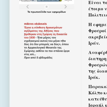
Είναι τ
έτοιμο 
Τα
πρωτοσέλιδα
των
εφημερίδων
Πολιτει
Η εφημε
mikres ekdoseis
Έγινε η σύνθεση θραυσμάτων
Φρουροί
αγάλματος της Αθήνας που
βρέθηκαν στη Σμύρνη τη δεκαετία
ακριβεί
του 1930
-
Ένα μέρος του
σχεδιασμού αυτού του μήνα «Θα
Ιράν.
δεις ότι δεν μπορείς να δεις», όπου
το Αρχαιολογικό Μουσείο της
Αναφέρθ
Σμύρνης εκθέτει τα πιο σπάνια έργα
στις απ...
διατηρη
Πριν από 5 εβδομάδες
Φρουρών
της δια
Ιράκ.
Παρακολ
Κόλπο κ
κατεύθυ
Ισραήλ 