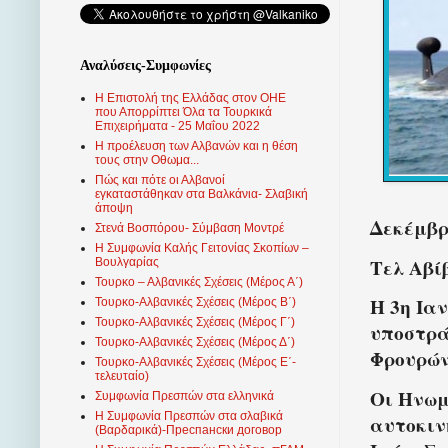
Αναλύσεις-Συμφωνίες
Η Επιστολή της Ελλάδας στον ΟΗΕ
που Απορρίπτει Όλα τα Τουρκικά
Επιχειρήματα - 25 Μαΐου 2022
Η προέλευση των Αλβανών και η θέση
τους στην Οθωμα...
Πώς και πότε οι Αλβανοί
εγκαταστάθηκαν στα Βαλκάνια- Σλαβική
άποψη
Δεκέμβρι
Στενά Βοσπόρου- Σύμβαση Μοντρέ
Η Συμφωνία Καλής Γειτονίας Σκοπίων –
Τελ Αβί
Βουλγαρίας
Τουρκο – Αλβανικές Σχέσεις (Mέρος Α΄)
Η 3η Ια
Τουρκο-Αλβανικές Σχέσεις (Μέρος Β΄)
Τουρκο-Αλβανικές Σχέσεις (Μέρος Γ΄)
υποστρά
Τουρκο-Αλβανικές Σχέσεις (Μέρος Δ΄)
Φρουρών
Τουρκο-Αλβανικές Σχέσεις (Μέρος Ε΄-
τελευταίο)
Οι Ηνωμ
Συμφωνία Πρεσπών στα ελληνικά
Η Συμφωνία Πρεσπών στα σλαβικά
αυτοκιν
(Βαρδαρικά)-Преспански договор