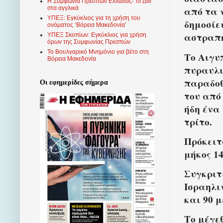
Η Συμφωνία Πρεσπών Ελλάδας- πΓΔΜ
στα αγγλικά
από τα 
ΥΠΕΞ: Εγκύκλιος για τη χρήση του
δημοσίε
ονόματος ‘Βόρεια Μακεδονία’
αστραπή
ΥΠΕΞ Σκοπίων: Εγκύκλιος για χρήση
όρων της Συμφωνίας Πρεσπών
Το Βουλγαρικό Μνημόνιο για βέτο στη
Το Αιγυ
Βόρεια Μακεδονία
πυραυλι
παραδοθ
Οι εφημερίδες σήμερα
του από
ήδη ένα 
τρίτο.
Πρόκειτα
μήκος 14
Συγκριτ
Ισραηλιν
και 90 
Το μέγε