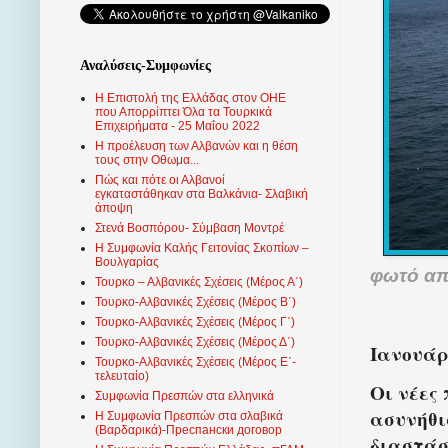
Αναλύσεις-Συμφωνίες
Η Επιστολή της Ελλάδας στον ΟΗΕ
που Απορρίπτει Όλα τα Τουρκικά
Επιχειρήματα - 25 Μαΐου 2022
Η προέλευση των Αλβανών και η θέση
τους στην Οθωμα...
Πώς και πότε οι Αλβανοί
εγκαταστάθηκαν στα Βαλκάνια- Σλαβική
άποψη
Στενά Βοσπόρου- Σύμβαση Μοντρέ
Η Συμφωνία Καλής Γειτονίας Σκοπίων –
Βουλγαρίας
φωτό απ
Τουρκο – Αλβανικές Σχέσεις (Mέρος Α΄)
Τουρκο-Αλβανικές Σχέσεις (Μέρος Β΄)
Τουρκο-Αλβανικές Σχέσεις (Μέρος Γ΄)
Τουρκο-Αλβανικές Σχέσεις (Μέρος Δ΄)
Ιανουάρι
Τουρκο-Αλβανικές Σχέσεις (Μέρος Ε΄-
τελευταίο)
Οι νέες
Συμφωνία Πρεσπών στα ελληνικά
ασυνήθι
Η Συμφωνία Πρεσπών στα σλαβικά
(Βαρδαρικά)-Преспански договор
διαστάσ