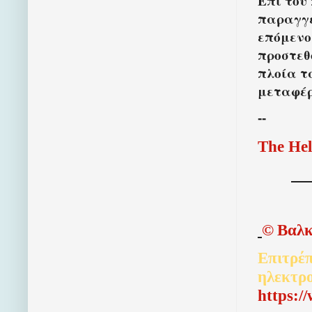
Επί του
παραγγ
επόμενο
προστεθ
πλοία τ
μεταφέρ
--
The Hel
©
Βαλκ
Επιτρέπ
ηλεκτρ
http
s
:/