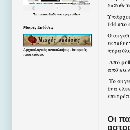
τοποθέτ
Υπάρχει
Τα
πρωτοσέλιδα
των
εφημερίδων
144 στο
Μικρές Εκδόσεις
Ο αιγυπ
εκτοξευτ
πυραύλο
Αρχαιολογικές ανακαλύψεις - Ιστορικές
προεκτάσεις
Από ρυθ
από καν
Το αιγυ
ένα ελι
επιτρέπ
Οι πα
αστρα