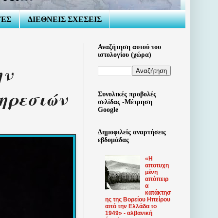
ΤΕΣ
ΔΙΕΘΝΕΙΣ ΣΧΕΣΕΙΣ
Αναζήτηση αυτού του
ιστολογίου (χώρα)
ην
πηρεσιών
Συνολικές προβολές
σελίδας -Μέτρηση
Google
Δημοφιλείς αναρτήσεις
εβδομάδας
«Η
αποτυχη
μένη
απόπειρ
α
κατάκτησ
ης της Βορείου Ηπείρου
από την Ελλάδα το
1949» - αλβανική