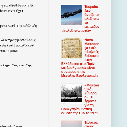
 για υποθέσεις επί
Τουρκία:
θανόν να έχει
Δεν
άνοιξε το
αλεξίπτω
το
φσκι από την εξέλιξη
εκπαιδευ
τή αλεξιπτωτιστών
ει διαπραγματεύσεις
Nova
Makedon
ιση του δικαστικού
ija : «Οι
ενταρόφσκι
σλαβικές
διάλεκτοι
στην
Ελλάδα και στο Πιρίν
γκλήματος και της
ως βουλγαρικές είναι
συνωμοσία της
Μεγάλης Βουλγαρίας!»
«Mακεδο
νικό
Σύνδρομ
ο»: Τι
έγραφε
για τη
Βουλγαρία μυστική
έκθεση της CIA το 1971
Τέσσερις
οδηγηθεί στο
στους