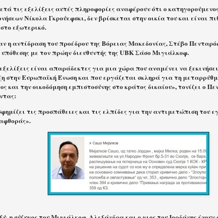
ετά τις εξελίξεις αυτές πληροφορίες αναφέρουν ότι ο κατηγορούμενος
νήσεων Νίκολα Γκρούεφσκι, δεν βρίσκεται στην οικία του και είναι πι
 στο εξωτερικό.
αν η αντίδραση του προέδρου της Βόρειας Μακεδονίας, Στέβο Πενταρό
ς υπόθεσης με τον πρώην διευθυντής της UBK Σάσο Μιγιάλκοφ.
 εξελίξεις είναι απαράδεκτες για μια χώρα που αναμένει να ξεκινήσ
ξη στην Ευρωπαϊκή Ένωση και που εργάζεται σκληρά για τη μεταρρύθμ
ς και την οικοδόμηση εμπιστοσύνης στο κράτος δικαίου», τονίζει ο Π
ντας:
φημίζει τις προσπάθειες και τις ελπίδες για την αντιμετώπιση του ε
ιαφθοράς».
ύ, η σύζυγος του Μιγιάλκοφ, Αλεξάνδρα και ο γιος του Ιορδάνης έχουν 