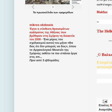
αστυνομι
Makfax
Τα
πρωτοσέλιδα
των
εφημερίδων
--
mikres ekdoseis
Έγινε η σύνθεση θραυσμάτων
The Hell
αγάλματος της Αθήνας που
βρέθηκαν στη Σμύρνη τη δεκαετία
του 1930
-
Ένα μέρος του
σχεδιασμού αυτού του μήνα «Θα
δεις ότι δεν μπορείς να δεις», όπου
το Αρχαιολογικό Μουσείο της
Σμύρνης εκθέτει τα πιο σπάνια έργα
©
Βαλκ
στις απ...
Πριν από 3 εβδομάδες
Επιτρέπ
ιστολογί
Ετικέτες
Β
Αναρτήθη