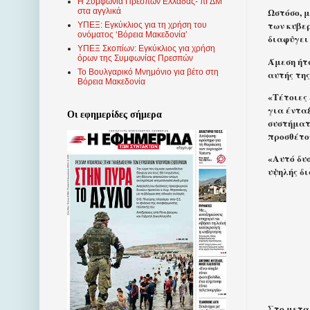
Η Συμφωνία Πρεσπών Ελλάδας- πΓΔΜ
Ωστόσο, μ
στα αγγλικά
των κυβερ
ΥΠΕΞ: Εγκύκλιος για τη χρήση του
ονόματος ‘Βόρεια Μακεδονία’
διαφύγει
ΥΠΕΞ Σκοπίων: Εγκύκλιος για χρήση
όρων της Συμφωνίας Πρεσπών
Άμεση ήτ
Το Βουλγαρικό Μνημόνιο για βέτο στη
αυτής τη
Βόρεια Μακεδονία
«Τέτοιες
για έντα
Οι εφημερίδες σήμερα
συστήματο
προσθέτο
«Αυτό δυσ
υψηλής δ
Στο μεταξ