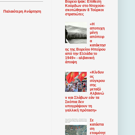
Βόρειο Ιράκ: Επίθεση
Κούρδων στο Ντοχούκ-
σκοτώθηκαν 8 Τούρκοι
Παλαιότερη Ανάρτηση
στρατιώτες
«Η
αποτυχη
μένη
απόπειρ
α
κατάκτησ
ης της Βορείου Ηπείρου
από την Ελλάδα το
1949» - αλβανική
άποψη
«Κίνδυν
ος
σύγκρου
σης
μεταξύ
Αλβανώ
ν και Σλάβων εάν τα
Σκόπια δεν
υπογράψουν τη
γαλλική πρόταση»
Σε
κατάστα
ση
ετοιμότητ