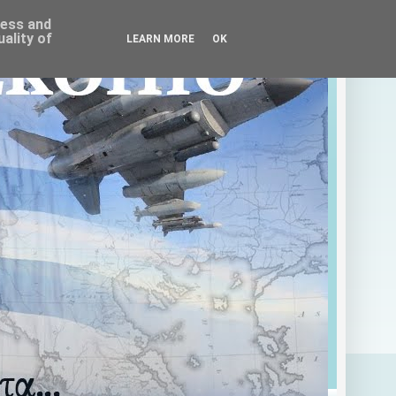
ress and
ality of
LEARN MORE
OK