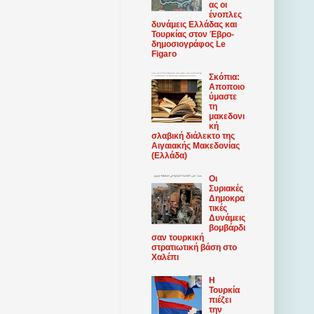
ας οι
ένοπλες
δυνάμεις Ελλάδας και
Τουρκίας στον Έβρο-
δημοσιογράφος Le
Figaro
Σκόπια:
Αποποιο
ύμαστε
τη
μακεδονι
κή
σλαβική διάλεκτο της
Αιγαιακής Μακεδονίας
(Ελλάδα)
Οι
Συριακές
Δημοκρα
τικές
Δυνάμεις
βομβάρδι
σαν τουρκική
στρατιωτική βάση στο
Χαλέπι
Η
Τουρκία
πιέζει
την