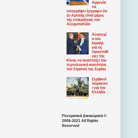
Αρμενία
να
υπογράψει έγγραφο ότι
το Αρτσάχ είναι μέρος
της επικράτειας του
Αζερμπαϊτζάν
Ανησυχί
α του
Ισραήλ
για τις
προσπάθ
ειες της
Κίνας να αναπτύξει την
τεχνολογική ικανότητα
του Στρατού της Συρίας
Σερβικοί
πύραυλο
ι για την
Ελλάδα
Πνευματικά Δικαιώματα ©
2008-2021 All Rights
Reserved