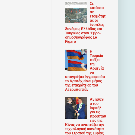
Σε
κατάστα
ση
ετοιμότητ
ας οι
ένοπλες
δυνάμεις Ελλάδας και
Τουρκίας στον Έβρο-
δημοσιογράφος Le
Figaro
Η
Τουρκία
πιέζει
την
Αρμενία
να
υπογράψει έγγραφο ότι
το Αρτσάχ είναι μέρος
της επικράτειας του
Αζερμπαϊτζάν
Ανησυχί
α του
Ισραήλ
για τις
προσπάθ
ειες της
Κίνας να αναπτύξει την
τεχνολογική ικανότητα
του Στρατού της Συρίας