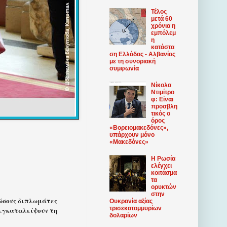
Τέλος
μετά 60
χρόνια η
εμπόλεμ
η
κατάστα
ση Ελλάδας - Αλβανίας
με τη συνοριακή
συμφωνία
Νίκολα
Ντιμίτρο
φ: Είναι
προσβλη
τικός ο
όρος
«Βορειομακεδόνες»,
υπάρχουν μόνο
«Μακεδόνες»
Η Ρωσία
ελέγχει
κοιτάσμα
τα
ορυκτών
στην
ώσους διπλωμάτες
Ουκρανία αξίας
τρισεκατομμυρίων
α εγκαταλείψουν τη
δολαρίων