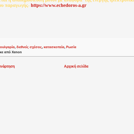
ου
παραγωγής
-
http
s
://www.echedoros-a.gr
ουλγαρία
,
διεθνείς σχέσεις
,
κατασκοπεία
,
Ρωσία
κε από
Xenon
ανάρτηση
Αρχική σελίδα