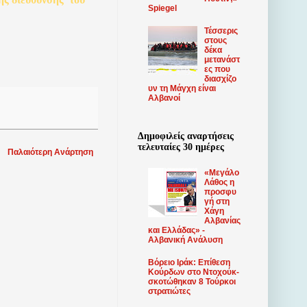
Spiegel
Τέσσερις
στους
δέκα
μετανάστ
ες που
διασχίζο
υν τη Μάγχη είναι
Αλβανοί
Δημοφιλείς αναρτήσεις
τελευταίες 30 ημέρες
Παλαιότερη Ανάρτηση
«Μεγάλο
Λάθος η
προσφυ
γή στη
Χάγη
Αλβανίας
και Ελλάδας» -
Αλβανική Ανάλυση
Βόρειο Ιράκ: Επίθεση
Κούρδων στο Ντοχούκ-
σκοτώθηκαν 8 Τούρκοι
στρατιώτες