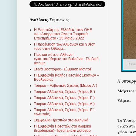
Αναλύσεις-Συμφωνίες
Η Επιστολή της Ελλάδας στον ΟΗΕ
που Απορρίπτει Όλα τα Τουρκικά
Επιχειρήματα - 25 Μαΐου 2022
Η προέλευση των Αλβανών και η θέση
τους στην Οθωμα...
Πώς και πότε οι Αλβανοί
εγκαταστάθηκαν στα Βαλκάνια- Σλαβική
άποψη
Στενά Βοσπόρου- Σύμβαση Μοντρέ
Η Συμφωνία Καλής Γειτονίας Σκοπίων –
Βουλγαρίας
Η υπουργ
Τουρκο – Αλβανικές Σχέσεις (Mέρος Α΄)
Μάρτιος 2
Τουρκο-Αλβανικές Σχέσεις (Μέρος Β΄)
Τουρκο-Αλβανικές Σχέσεις (Μέρος Γ΄)
Σόφια.
Τουρκο-Αλβανικές Σχέσεις (Μέρος Δ΄)
Τουρκο-Αλβανικές Σχέσεις (Μέρος Ε΄-
τελευταίο)
Το Υπουρ
Συμφωνία Πρεσπών στα ελληνικά
διαπιστε
Η Συμφωνία Πρεσπών στα σλαβικά
(Βαρδαρικά)-Преспански договор
χώρα. Αυ