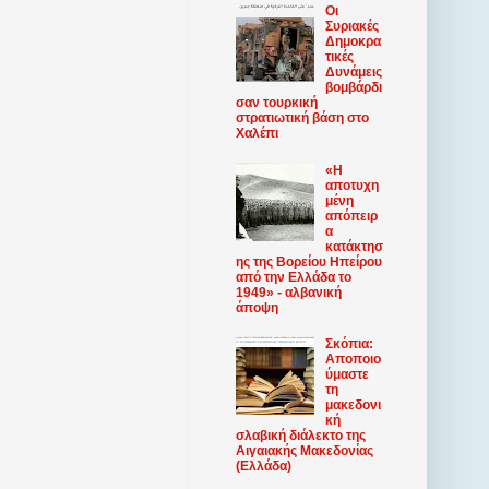
Οι
Συριακές
Δημοκρα
τικές
Δυνάμεις
βομβάρδι
σαν τουρκική
στρατιωτική βάση στο
Χαλέπι
«Η
αποτυχη
μένη
απόπειρ
α
κατάκτησ
ης της Βορείου Ηπείρου
από την Ελλάδα το
1949» - αλβανική
άποψη
Σκόπια:
Αποποιο
ύμαστε
τη
μακεδονι
κή
σλαβική διάλεκτο της
Αιγαιακής Μακεδονίας
(Ελλάδα)