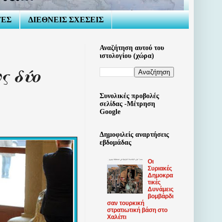
ΤΕΣ
ΔΙΕΘΝΕΙΣ ΣΧΕΣΕΙΣ
Αναζήτηση αυτού του
ιστολογίου (χώρα)
ς δύο
Συνολικές προβολές
σελίδας -Μέτρηση
Google
Δημοφιλείς αναρτήσεις
εβδομάδας
Οι
Συριακές
Δημοκρα
τικές
Δυνάμεις
βομβάρδι
σαν τουρκική
στρατιωτική βάση στο
Χαλέπι