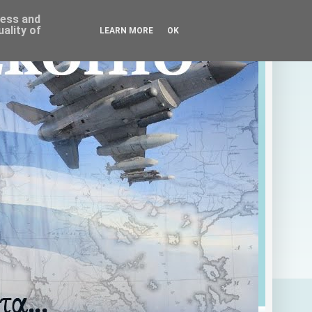
ress and
ality of
LEARN MORE
OK