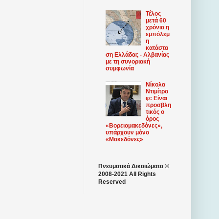
Τέλος
μετά 60
χρόνια η
εμπόλεμ
η
κατάστα
ση Ελλάδας - Αλβανίας
με τη συνοριακή
συμφωνία
Νίκολα
Ντιμίτρο
φ: Είναι
προσβλη
τικός ο
όρος
«Βορειομακεδόνες»,
υπάρχουν μόνο
«Μακεδόνες»
Πνευματικά Δικαιώματα ©
2008-2021 All Rights
Reserved