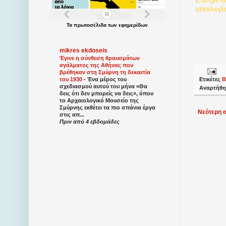
ιστολογί
Τα
πρωτοσέλιδα
των
εφημερίδων
mikres ekdoseis
Έγινε η σύνθεση θραυσμάτων
αγάλματος της Αθήνας που
βρέθηκαν στη Σμύρνη τη δεκαετία
Ετικέτες
Β
του 1930
-
Ένα μέρος του
σχεδιασμού αυτού του μήνα «Θα
Αναρτήθη
δεις ότι δεν μπορείς να δεις», όπου
το Αρχαιολογικό Μουσείο της
Σμύρνης εκθέτει τα πιο σπάνια έργα
Νεότερη 
στις απ...
Πριν από 4 εβδομάδες