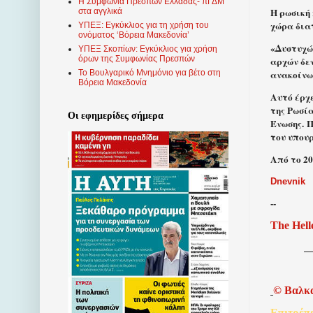
Η Συμφωνία Πρεσπών Ελλάδας- πΓΔΜ
Η ρωσική
στα αγγλικά
χώρα δια
ΥΠΕΞ: Εγκύκλιος για τη χρήση του
ονόματος ‘Βόρεια Μακεδονία’
«Δυστυχώ
ΥΠΕΞ Σκοπίων: Εγκύκλιος για χρήση
όρων της Συμφωνίας Πρεσπών
αρχών δε
ανακοίνω
Το Βουλγαρικό Μνημόνιο για βέτο στη
Βόρεια Μακεδονία
Αυτό έρχ
της Ρωσί
Οι εφημερίδες σήμερα
Ένωσης. 
του υπου
Από το 2
Dnevnik
--
The Hell
©
Βαλκ
Επιτρέπ