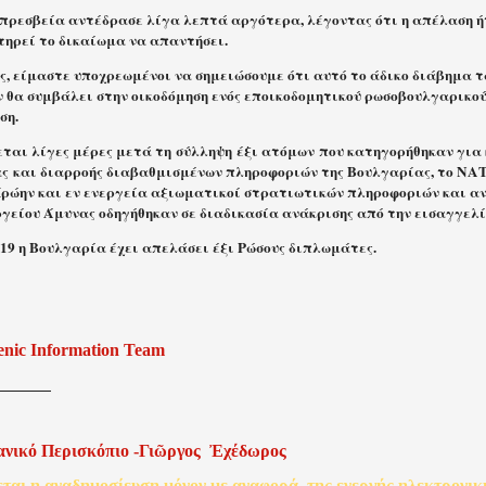
 πρεσβεία αντέδρασε λίγα λεπτά αργότερα, λέγοντας ότι η απέλαση ή
τηρεί το δικαίωμα να απαντήσει.
ς, είμαστε υποχρεωμένοι να σημειώσουμε ότι αυτό το άδικο διάβημα 
ν θα συμβάλει στην οικοδόμηση ενός εποικοδομητικού ρωσοβουλγαρικού
ση.
εται λίγες μέρες μετά τη σύλληψη έξι ατόμων που κατηγορήθηκαν για
ας και διαρροής διαβαθμισμένων πληροφοριών της Βουλγαρίας, το ΝΑ
Πρώην και εν ενεργεία αξιωματικοί στρατιωτικών πληροφοριών και α
ργείου Άμυνας οδηγήθηκαν σε διαδικασία ανάκρισης από την εισαγγελί
019 η Βουλγαρία έχει απελάσει έξι Ρώσους διπλωμάτες.
enic Information Team
ανικό
Περισκόπιο
-
Γιῶργος
Ἐχέδωρος
εται
η
αναδημοσίευση
μόνον
με
αναφορά
της
ενεργής
ηλεκτρονικ