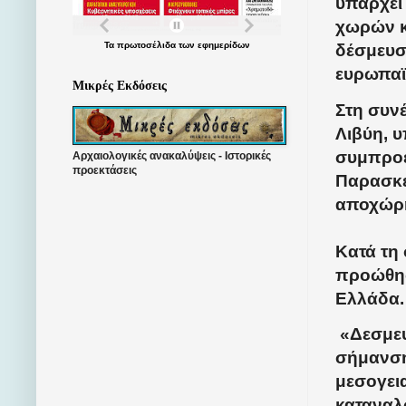
υπάρχει 
χωρών κ
Τα
πρωτοσέλιδα
των
εφημερίδων
δέσμευση
ευρωπαϊ
Μικρές Εκδόσεις
Στη συν
Λιβύη, 
συμπροεδ
Αρχαιολογικές ανακαλύψεις - Ιστορικές
προεκτάσεις
Παρασκευ
αποχώρη
Κατά τη
προώθησ
Ελλάδα.
«Δεσμευ
σήμανση
μεσογει
καταναλ