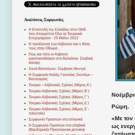
Αναλύσεις-Συμφωνίες
Η Επιστολή της Ελλάδας στον ΟΗΕ
που Απορρίπτει Όλα τα Τουρκικά
Επιχειρήματα - 25 Μαΐου 2022
Η προέλευση των Αλβανών και η θέση
τους στην Οθωμα...
Πώς και πότε οι Αλβανοί
εγκαταστάθηκαν στα Βαλκάνια- Σλαβική
άποψη
Στενά Βοσπόρου- Σύμβαση Μοντρέ
Η Συμφωνία Καλής Γειτονίας Σκοπίων –
Βουλγαρίας
Τουρκο – Αλβανικές Σχέσεις (Mέρος Α΄)
Τουρκο-Αλβανικές Σχέσεις (Μέρος Β΄)
Νοέμβρι
Τουρκο-Αλβανικές Σχέσεις (Μέρος Γ΄)
Τουρκο-Αλβανικές Σχέσεις (Μέρος Δ΄)
Ρώμη.
Τουρκο-Αλβανικές Σχέσεις (Μέρος Ε΄-
τελευταίο)
«Με τον
Συμφωνία Πρεσπών στα ελληνικά
ως ενερ
Η Συμφωνία Πρεσπών στα σλαβικά
(Βαρδαρικά)-Преспански договор
ζητήματ