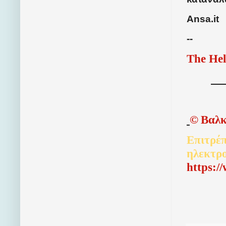
Ansa.it
--
The Hel
©
Βαλκ
Επιτρέπ
ηλεκτρ
http
s
:/