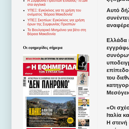
Η Συμφωνία Πρεσπών Ελλάδας- πΓΔΜ
στα αγγλικά
Αυτό δή
ΥΠΕΞ: Εγκύκλιος για τη χρήση του
ονόματος ‘Βόρεια Μακεδονία’
συνέντε
ΥΠΕΞ Σκοπίων: Εγκύκλιος για χρήση
όρων της Συμφωνίας Πρεσπών
αναφέρε
Το Βουλγαρικό Μνημόνιο για βέτο στη
Βόρεια Μακεδονία
Ελλάδα 
εγγράφω
Οι εφημερίδες σήμερα
συνόρων
υποδειγμ
επίπεδο
του διεθ
κατηγορ
Μεσόγειο
«Οι σχέσ
Ιταλία κ
Η στενή 