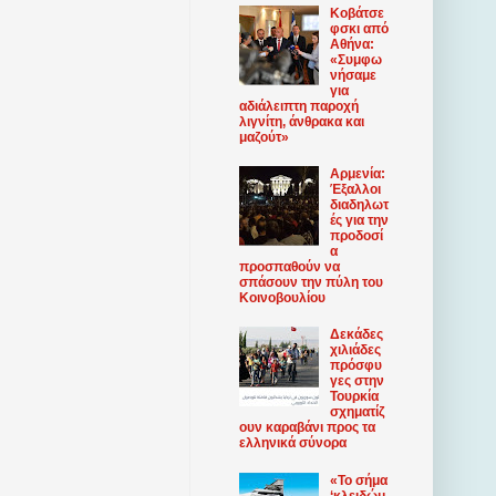
Κοβάτσε
φσκι από
Αθήνα:
«Συμφω
νήσαμε
για
αδιάλειπτη παροχή
λιγνίτη, άνθρακα και
μαζούτ»
Αρμενία:
Έξαλλοι
διαδηλωτ
ές για την
προδοσί
α
προσπαθούν να
σπάσουν την πύλη του
Κοινοβουλίου
Δεκάδες
χιλιάδες
πρόσφυ
γες στην
Τουρκία
σχηματίζ
ουν καραβάνι προς τα
ελληνικά σύνορα
«Το σήμα
‘κλειδώμ