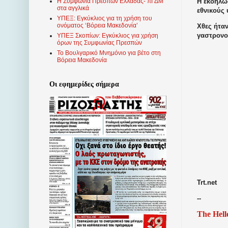
Η εκδήλω
Η Συμφωνία Πρεσπών Ελλάδας- πΓΔΜ
στα αγγλικά
εθνικούς
ΥΠΕΞ: Εγκύκλιος για τη χρήση του
ονόματος ‘Βόρεια Μακεδονία’
Χθες ήταν
γαστρονο
ΥΠΕΞ Σκοπίων: Εγκύκλιος για χρήση
όρων της Συμφωνίας Πρεσπών
Το Βουλγαρικό Μνημόνιο για βέτο στη
Βόρεια Μακεδονία
Οι εφημερίδες σήμερα
Trt.net
--
The Hell