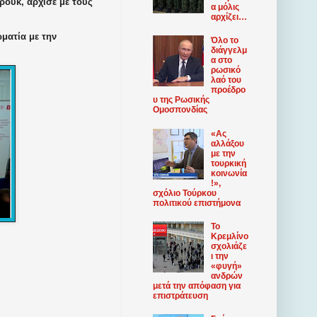
ρούκ, άρχισε με τους
α μόλις
αρχίζει…
ματία με την
Όλο το
διάγγελμ
α στο
ρωσικό
λαό του
προέδρο
υ της Ρωσικής
Ομοσπονδίας
«Ας
αλλάξου
με την
τουρκική
κοινωνία
!»,
σχόλιο Τούρκου
πολιτικού επιστήμονα
Το
Κρεμλίνο
σχολιάζε
ι την
«φυγή»
ανδρών
μετά την απόφαση για
επιστράτευση