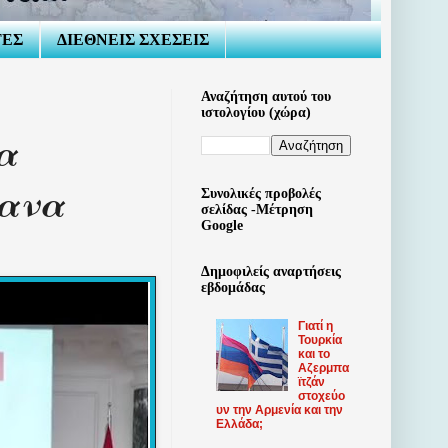
ΤΕΣ
ΔΙΕΘΝΕΙΣ ΣΧΕΣΕΙΣ
Αναζήτηση αυτού του
ιστολογίου (χώρα)
α
ρανα
Συνολικές προβολές
σελίδας -Μέτρηση
Google
Δημοφιλείς αναρτήσεις
εβδομάδας
Γιατί η
Τουρκία
και το
Αζερμπα
ϊτζάν
στοχεύο
υν την Αρμενία και την
Ελλάδα;