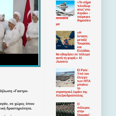
«Το σήμα
‘κλειδώμ
ατος’ στο
Αιγαίο» -
τούρκικο
δημοσίευ
μα
«Η
ένταση
μεταξύ
Τουρκίας
και
Ελλάδας
θα οδηγήσει σε πόλεμο
αυτή τη φορά;» Al
Jazeera
El Pais:
Υπό τον
έλεγχο
των ΗΠΑ
μπαίνει
το
κδήλωση «Γαστρο-
στρατηγικό λιμάνι της
Αλεξανδρούπολης
τογάν, σε χώρες όπου
Ο
πόλεμος
τική δραστηριότητα.
στην
Ουκρανί