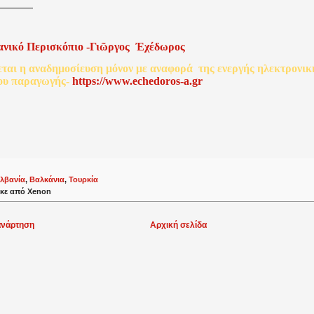
ανικό
Περισκόπιο
-
Γιῶργος
Ἐχέδωρος
εται
η
αναδημοσίευση
μόνον
με
αναφορά
της
ενεργής
ηλεκτρονικ
ου
παραγωγής
-
http
s
://www.echedoros-a.gr
λβανία
,
Βαλκάνια
,
Τουρκία
κε από
Xenon
ανάρτηση
Αρχική σελίδα