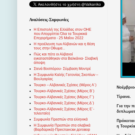
Αναλύσεις-Συμφωνίες
Η Επιστολή της Ελλάδας στον ΟΗΕ
που Απορρίπτει Όλα τα Τουρκικά
Επιχειρήματα - 25 Μαΐου 2022
Η προέλευση των Αλβανών και η θέση
τους στην Οθωμα...
Πώς και πότε οι Αλβανοί
εγκαταστάθηκαν στα Βαλκάνια- Σλαβική
άποψη
Στενά Βοσπόρου- Σύμβαση Μοντρέ
Η Συμφωνία Καλής Γειτονίας Σκοπίων –
Βουλγαρίας
Τουρκο – Αλβανικές Σχέσεις (Mέρος Α΄)
Νοέμβριος
Τουρκο-Αλβανικές Σχέσεις (Μέρος Β΄)
Τίρανα.
Τουρκο-Αλβανικές Σχέσεις (Μέρος Γ΄)
Τουρκο-Αλβανικές Σχέσεις (Μέρος Δ΄)
Για την 
Τουρκο-Αλβανικές Σχέσεις (Μέρος Ε΄-
διπλωματ
τελευταίο)
Συμφωνία Πρεσπών στα ελληνικά
Πρόκειτα
Η Συμφωνία Πρεσπών στα σλαβικά
η Τουρκί
(Βαρδαρικά)-Преспански договор