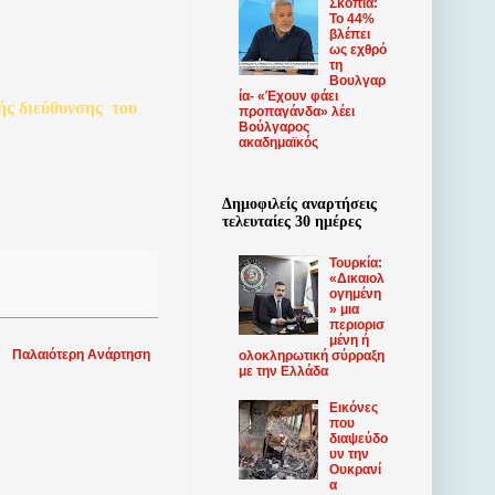
Σκόπια:
Το 44%
βλέπει
ως εχθρό
τη
Βουλγαρ
ία- «Έχουν φάει
ής
διεύθυνσης
του
προπαγάνδα» λέει
Βούλγαρος
ακαδημαϊκός
Δημοφιλείς αναρτήσεις
τελευταίες 30 ημέρες
Τουρκία:
«Δικαιολ
ογημένη
» μια
περιορισ
μένη ή
Παλαιότερη Ανάρτηση
ολοκληρωτική σύρραξη
με την Ελλάδα
Εικόνες
που
διαψεύδο
υν την
Ουκρανί
α