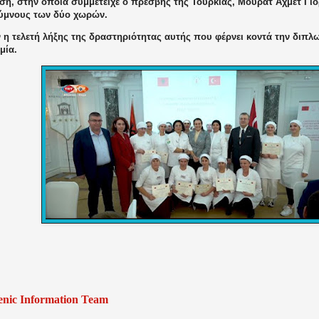
ση, στην οποία συμμετείχε ο πρέσβης της Τουρκίας, Μουράτ Αχμέτ Γιο
 ύμνους των δύο χωρών.
 η τελετή λήξης της δραστηριότητας αυτής που φέρνει κοντά την διπλω
μία.
enic Information Team