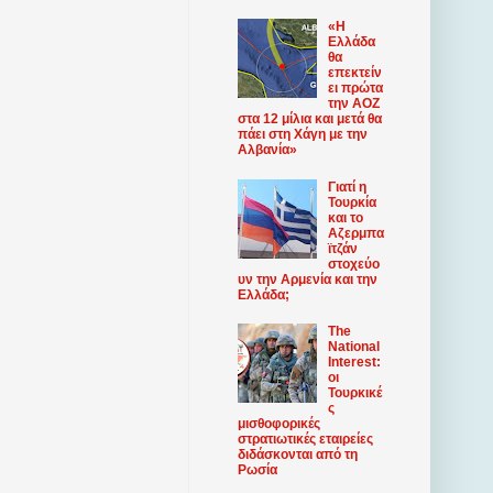
«Η
Ελλάδα
θα
επεκτείν
ει πρώτα
την ΑΟΖ
στα 12 μίλια και μετά θα
πάει στη Χάγη με την
Αλβανία»
Γιατί η
Τουρκία
και το
Αζερμπα
ϊτζάν
στοχεύο
υν την Αρμενία και την
Ελλάδα;
The
National
Interest:
οι
Τουρκικέ
ς
μισθοφορικές
στρατιωτικές εταιρείες
διδάσκονται από τη
Ρωσία