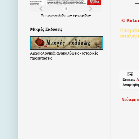
Τα
πρωτοσέλιδα
των
εφημερίδων
©
Βαλκ
Μικρές Εκδόσεις
Επιτρέπ
ιστολογί
Αρχαιολογικές ανακαλύψεις - Ιστορικές
προεκτάσεις
Ετικέτες
Α
Αναρτήθη
Νεότερη 