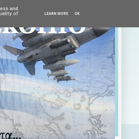
ress and
ality of
LEARN MORE
OK