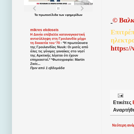
Τα
πρωτοσέλιδα
των
εφημερίδων
©
Βαλκ
mikres ekdoseis
Επιτρέπ
Η Δανία επέβαλλε καταναγκαστική
ηλεκτρ
αντισύλληψη στη Γροιλανδία μέχρι
τη δεκαετία του ‘70
-
*Η πρωτεύουσα
http
s
:/
της Γροιλανδίας Nuuk: Οι μισές από
όλες τις γόνιμες γυναίκες στο νησί
της Αρκτικής λέγεται ότι έχουν
επηρεαστεί.* *Φωτογραφία: Martin
Zwic...
Πριν από 1 εβδομάδα
Ετικέτες
Αναρτήθ
Νεότερη ανά