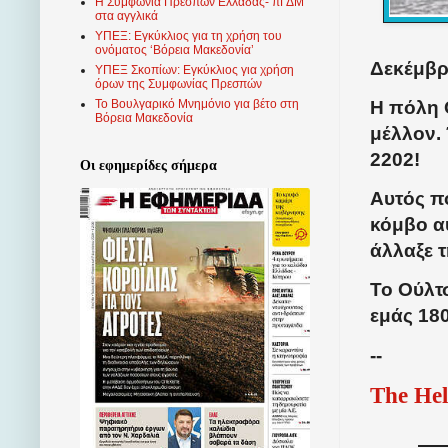
Η Συμφωνία Πρεσπών Ελλάδας- πΓΔΜ
στα αγγλικά
ΥΠΕΞ: Εγκύκλιος για τη χρήση του
ονόματος ‘Βόρεια Μακεδονία’
Δεκέμβρι
ΥΠΕΞ Σκοπίων: Εγκύκλιος για χρήση
όρων της Συμφωνίας Πρεσπών
Η πόλη 
Το Βουλγαρικό Μνημόνιο για βέτο στη
Βόρεια Μακεδονία
μέλλον. 
2202!
Οι εφημερίδες σήμερα
Αυτός π
κόμβο α
άλλαξε τ
Το Ούλτσ
εμάς 18
--
The Hel