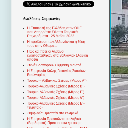
Αναλύσεις-Συμφωνίες
Η Επιστολή της Ελλάδας στον ΟΗΕ
που Απορρίπτει Όλα τα Τουρκικά
Επιχειρήματα - 25 Μαΐου 2022
Η προέλευση των Αλβανών και η θέση
τους στην Οθωμα...
Πώς και πότε οι Αλβανοί
εγκαταστάθηκαν στα Βαλκάνια- Σλαβική
άποψη
Στενά Βοσπόρου- Σύμβαση Μοντρέ
Η Συμφωνία Καλής Γειτονίας Σκοπίων –
Βουλγαρίας
Τουρκο – Αλβανικές Σχέσεις (Mέρος Α΄)
Τουρκο-Αλβανικές Σχέσεις (Μέρος Β΄)
Τουρκο-Αλβανικές Σχέσεις (Μέρος Γ΄)
Τουρκο-Αλβανικές Σχέσεις (Μέρος Δ΄)
Τουρκο-Αλβανικές Σχέσεις (Μέρος Ε΄-
τελευταίο)
Συμφωνία Πρεσπών στα ελληνικά
Η Συμφωνία Πρεσπών στα σλαβικά
(Βαρδαρικά)-Преспански договор