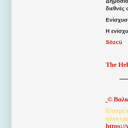
Δημοσιο
διεθνές
Ενίσχυσ
Η ενίσχ
Sözcü
The Hel
©
Βαλκ
Επιτρέπ
ηλεκτρ
http
s
:/