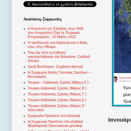
Αναλύσεις-Συμφωνίες
Η Επιστολή της Ελλάδας στον ΟΗΕ
που Απορρίπτει Όλα τα Τουρκικά
Επιχειρήματα - 25 Μαΐου 2022
Η προέλευση των Αλβανών και η θέση
τους στην Οθωμα...
Πώς και πότε οι Αλβανοί
εγκαταστάθηκαν στα Βαλκάνια- Σλαβική
άποψη
Στενά Βοσπόρου- Σύμβαση Μοντρέ
Η Συμφωνία Καλής Γειτονίας Σκοπίων –
Βουλγαρίας
Τουρκο – Αλβανικές Σχέσεις (Mέρος Α΄)
Τουρκο-Αλβανικές Σχέσεις (Μέρος Β΄)
Τουρκο-Αλβανικές Σχέσεις (Μέρος Γ΄)
Τουρκο-Αλβανικές Σχέσεις (Μέρος Δ΄)
Τουρκο-Αλβανικές Σχέσεις (Μέρος Ε΄-
τελευταίο)
Συμφωνία Πρεσπών στα ελληνικά
Ιανουάρι
Η Συμφωνία Πρεσπών στα σλαβικά
(Βαρδαρικά)-Преспански договор