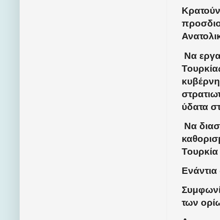
Κρατούντ
προσδιο
Ανατολι
Να εργα
Τουρκία
κυβέρνη
στρατιω
ύδατα στ
Να διασ
καθορισ
Τουρκία 
Ενάντια
Συμφωνία
των ορί