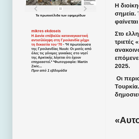
Η διοίκη
σημεία.
Τα
πρωτοσέλιδα
των
εφημερίδων
φαίνεται
mikres ekdoseis
Στο ελλ
Η Δανία επέβαλλε καταναγκαστική
αντισύλληψη στη Γροιλανδία μέχρι
τριετές 
τη δεκαετία του ‘70
-
*Η πρωτεύουσα
ανακοιν
της Γροιλανδίας Nuuk: Οι μισές από
όλες τις γόνιμες γυναίκες στο νησί
επόμενες
της Αρκτικής λέγεται ότι έχουν
επηρεαστεί.* *Φωτογραφία: Martin
2025.
Zwic...
Πριν από 1 εβδομάδα
Οι περισ
Τουρκία
δημοσιε
«Αυτο