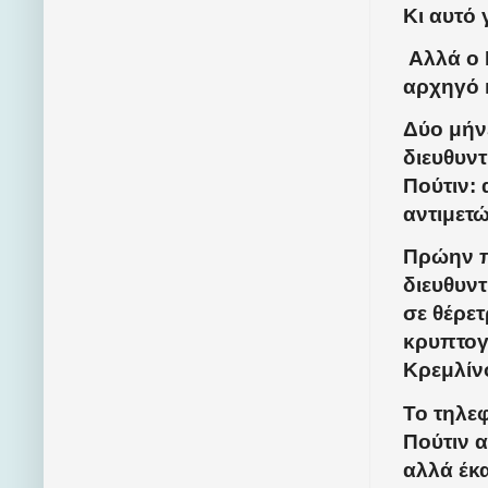
Κι αυτό 
Αλλά ο 
αρχηγό 
Δύο μήν
διευθυντ
Πούτιν:
αντιμετ
Πρώην π
διευθυντ
σε θέρε
κρυπτογ
Κρεμλίν
Το τηλε
Πούτιν 
αλλά έκα