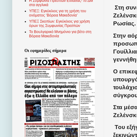
Η Συμφωνία Πρεσπών Ελλάδας- πΓΔΜ
στα αγγλικά
Στη συν
ΥΠΕΞ: Εγκύκλιος για τη χρήση του
Ζελένσκι
ονόματος ‘Βόρεια Μακεδονία’
ΥΠΕΞ Σκοπίων: Εγκύκλιος για χρήση
Ρωσίας.
όρων της Συμφωνίας Πρεσπών
Το Βουλγαρικό Μνημόνιο για βέτο στη
Στην αό
Βόρεια Μακεδονία
προσωπι
Γουίλλι
Οι εφημερίδες σήμερα
γεννήθη
Ο επικε
υπουργός
τουλάχισ
σύγκρου
Στα μέσ
Ζελένσκι
Του εξή
ξεκινώντ