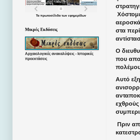
στρατηγ
Χόστομε
Τα
πρωτοσέλιδα
των
εφημερίδων
αεροσκά
στα περ
Μικρές Εκδόσεις
αντίστα
Ο διευθ
Αρχαιολογικές ανακαλύψεις - Ιστορικές
που αποδ
προεκτάσεις
πολέμου
Αυτό εξη
ανισορρ
ανταποκ
εχθρούς
συμπερι
Πριν α
κατεστρ