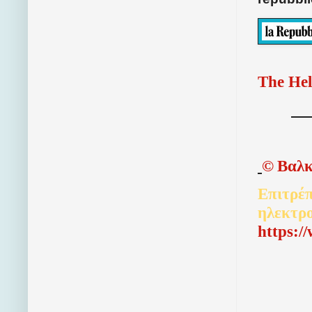
The Hel
©
Βαλκ
Επιτρέπ
ηλεκτρ
http
s
:/