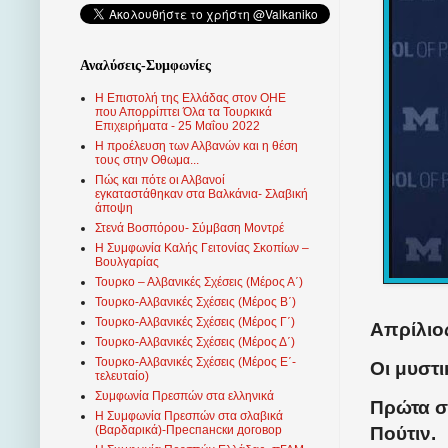
Αναλύσεις-Συμφωνίες
Η Επιστολή της Ελλάδας στον ΟΗΕ
που Απορρίπτει Όλα τα Τουρκικά
Επιχειρήματα - 25 Μαΐου 2022
Η προέλευση των Αλβανών και η θέση
τους στην Οθωμα...
Πώς και πότε οι Αλβανοί
εγκαταστάθηκαν στα Βαλκάνια- Σλαβική
άποψη
Στενά Βοσπόρου- Σύμβαση Μοντρέ
Η Συμφωνία Καλής Γειτονίας Σκοπίων –
Βουλγαρίας
Τουρκο – Αλβανικές Σχέσεις (Mέρος Α΄)
Τουρκο-Αλβανικές Σχέσεις (Μέρος Β΄)
Τουρκο-Αλβανικές Σχέσεις (Μέρος Γ΄)
Απρίλιος
Τουρκο-Αλβανικές Σχέσεις (Μέρος Δ΄)
Τουρκο-Αλβανικές Σχέσεις (Μέρος Ε΄-
Οι μυστ
τελευταίο)
Συμφωνία Πρεσπών στα ελληνικά
Πρώτα σ
Η Συμφωνία Πρεσπών στα σλαβικά
Πούτιν.
(Βαρδαρικά)-Преспански договор