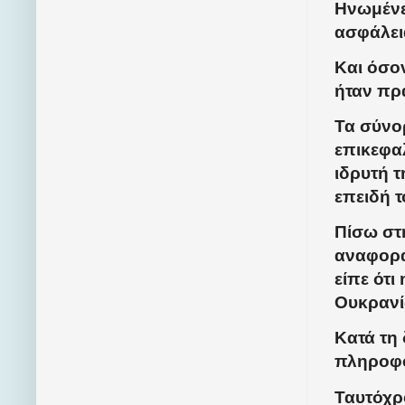
Ηνωμένες
ασφάλεια
Και όσο
ήταν πρ
Τα σύνορ
επικεφα
ιδρυτή τ
επειδή 
Πίσω στ
αναφορά
είπε ότι
Ουκρανί
Κατά τη
πληροφο
Ταυτόχρ