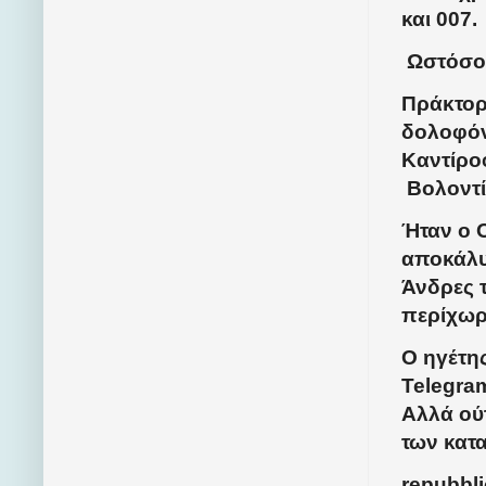
και 007.
Ωστόσο 
Πράκτορ
δολοφόν
Καντίρο
Βολοντί
Ήταν ο 
αποκάλυ
Άνδρες τ
περίχωρ
Ο ηγέτη
Telegram
Αλλά ούτ
των κατ
repubbli