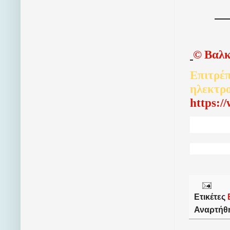
©
Βαλκ
Επιτρέπ
ηλεκτρ
http
s
:/
Ετικέτες
Αναρτήθ