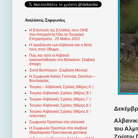
Αναλύσεις-Συμφωνίες
Η Επιστολή της Ελλάδας στον ΟΗΕ
που Απορρίπτει Όλα τα Τουρκικά
Επιχειρήματα - 25 Μαΐου 2022
Η προέλευση των Αλβανών και η θέση
τους στην Οθωμα...
Πώς και πότε οι Αλβανοί
εγκαταστάθηκαν στα Βαλκάνια- Σλαβική
άποψη
Στενά Βοσπόρου- Σύμβαση Μοντρέ
Η Συμφωνία Καλής Γειτονίας Σκοπίων –
Βουλγαρίας
Τουρκο – Αλβανικές Σχέσεις (Mέρος Α΄)
Τουρκο-Αλβανικές Σχέσεις (Μέρος Β΄)
Τουρκο-Αλβανικές Σχέσεις (Μέρος Γ΄)
Τουρκο-Αλβανικές Σχέσεις (Μέρος Δ΄)
Δεκέμβρι
Τουρκο-Αλβανικές Σχέσεις (Μέρος Ε΄-
τελευταίο)
Α
λβανικ
Συμφωνία Πρεσπών στα ελληνικά
του
Αλμπ
Η Συμφωνία Πρεσπών στα σλαβικά
(Βαρδαρικά)-Преспански договор
Ζούπιν 