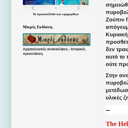
σημειώθ
πυροβολ
Τα
πρωτοσέλιδα
των
εφημερίδων
Ζούπιν 
απόγευμ
Μικρές Εκδόσεις
Κυριακή
προσθέτο
δεν τρα
Αρχαιολογικές ανακαλύψεις - Ιστορικές
προεκτάσεις
αυτό το 
ούτε προ
Στην αν
πυροβολ
μετέδωσε
υλικές ζ
--
The Hel