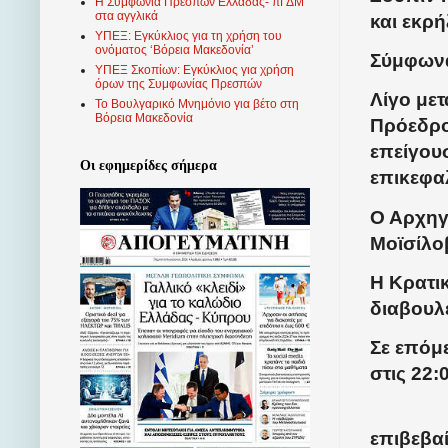
Η Συμφωνία Πρεσπών Ελλάδας- πΓΔΜ
στα αγγλικά
και εκρή
ΥΠΕΞ: Εγκύκλιος για τη χρήση του
ονόματος ‘Βόρεια Μακεδονία’
Σύμφωνα
ΥΠΕΞ Σκοπίων: Εγκύκλιος για χρήση
όρων της Συμφωνίας Πρεσπών
Λίγο μετ
Το Βουλγαρικό Μνημόνιο για βέτο στη
Βόρεια Μακεδονία
Πρόεδρο
επείγου
Οι εφημερίδες σήμερα
επικεφ
Ο Αρχηγό
Μοϊσίλο
Η Κρατικ
διαβουλε
Σε επόμ
στις 22:
επιβεβαί