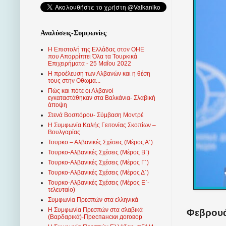
Αναλύσεις-Συμφωνίες
Η Επιστολή της Ελλάδας στον ΟΗΕ
που Απορρίπτει Όλα τα Τουρκικά
Επιχειρήματα - 25 Μαΐου 2022
Η προέλευση των Αλβανών και η θέση
τους στην Οθωμα...
Πώς και πότε οι Αλβανοί
εγκαταστάθηκαν στα Βαλκάνια- Σλαβική
άποψη
Στενά Βοσπόρου- Σύμβαση Μοντρέ
Η Συμφωνία Καλής Γειτονίας Σκοπίων –
Βουλγαρίας
Τουρκο – Αλβανικές Σχέσεις (Mέρος Α΄)
Τουρκο-Αλβανικές Σχέσεις (Μέρος Β΄)
Τουρκο-Αλβανικές Σχέσεις (Μέρος Γ΄)
Τουρκο-Αλβανικές Σχέσεις (Μέρος Δ΄)
Τουρκο-Αλβανικές Σχέσεις (Μέρος Ε΄-
τελευταίο)
Συμφωνία Πρεσπών στα ελληνικά
Η Συμφωνία Πρεσπών στα σλαβικά
Φεβρουά
(Βαρδαρικά)-Преспански договор