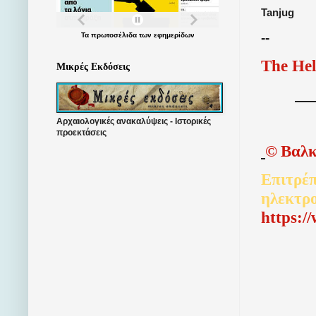
Tanjug
--
Τα
πρωτοσέλιδα
των
εφημερίδων
The Hel
Μικρές Εκδόσεις
Αρχαιολογικές ανακαλύψεις - Ιστορικές
προεκτάσεις
©
Βαλκ
Επιτρέπ
ηλεκτρ
http
s
:/