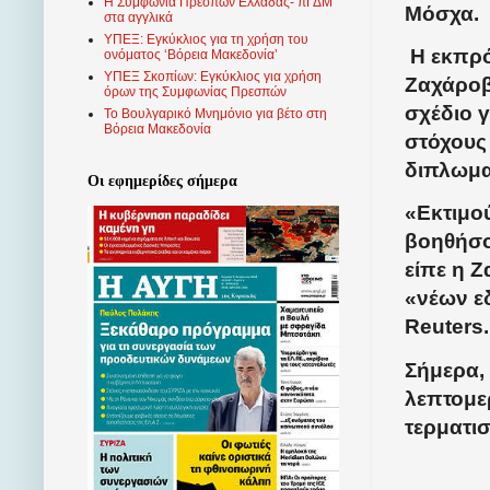
Η Συμφωνία Πρεσπών Ελλάδας- πΓΔΜ
Μόσχα.
στα αγγλικά
ΥΠΕΞ: Εγκύκλιος για τη χρήση του
Η εκπρ
ονόματος ‘Βόρεια Μακεδονία’
ΥΠΕΞ Σκοπίων: Εγκύκλιος για χρήση
Ζαχάροβα
όρων της Συμφωνίας Πρεσπών
σχέδιο γ
Το Βουλγαρικό Μνημόνιο για βέτο στη
Βόρεια Μακεδονία
στόχους
διπλωμα
Οι εφημερίδες σήμερα
«Εκτιμού
βοηθήσο
είπε η 
«νέων ε
Reuters.
Σήμερα,
λεπτομερ
τερματισ