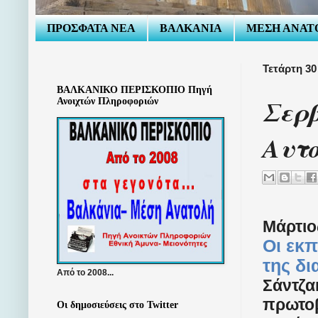
ΠΡΟΣΦΑΤΑ ΝΕΑ
ΒΑΛΚΑΝΙΑ
ΜΕΣΗ ΑΝΑΤ
Τετάρτη 30
ΒΑΛΚΑΝΙΚΟ ΠΕΡΙΣΚΟΠΙΟ Πηγή
Σερ
Ανοιχτών Πληροφοριών
Αυτ
Μάρτιος
Οι εκ
της δ
Από το 2008...
Σάντζα
πρωτοβ
Οι δημοσιεύσεις στο Twitter