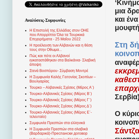
‘Κινήμ
μια δρ
και έν
Αναλύσεις-Συμφωνίες
μουφτ
Η Επιστολή της Ελλάδας στον ΟΗΕ
που Απορρίπτει Όλα τα Τουρκικά
Επιχειρήματα - 25 Μαΐου 2022
Στη δ
Η προέλευση των Αλβανών και η θέση
τους στην Οθωμα...
κοινο
Πώς και πότε οι Αλβανοί
εγκαταστάθηκαν στα Βαλκάνια- Σλαβική
αναφέρ
άποψη
εκκρεμ
Στενά Βοσπόρου- Σύμβαση Μοντρέ
Η Συμφωνία Καλής Γειτονίας Σκοπίων –
καθεστ
Βουλγαρίας
επαρχ
Τουρκο – Αλβανικές Σχέσεις (Mέρος Α΄)
Τουρκο-Αλβανικές Σχέσεις (Μέρος Β΄)
Σερβία)
Τουρκο-Αλβανικές Σχέσεις (Μέρος Γ΄)
Τουρκο-Αλβανικές Σχέσεις (Μέρος Δ΄)
Ο κύρι
Τουρκο-Αλβανικές Σχέσεις (Μέρος Ε΄-
τελευταίο)
κοινοπ
Συμφωνία Πρεσπών στα ελληνικά
Σάντζ
Η Συμφωνία Πρεσπών στα σλαβικά
(Βαρδαρικά)-Преспански договор