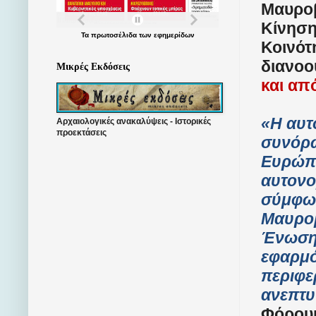
Μαυροβ
Κίνηση
Τα
πρωτοσέλιδα
των
εφημερίδων
Κοινότ
διανοο
Μικρές Εκδόσεις
και απ
«Η αυτ
Αρχαιολογικές ανακαλύψεις - Ιστορικές
προεκτάσεις
συνόρω
Ευρώπη
αυτονομ
σύμφων
Μαυροβ
Ένωση 
εφαρμό
περιφε
ανεπτ
Φόρουμ