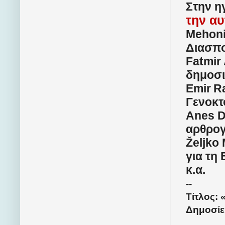
Στην η
την α
Mehoni
Διασπο
Fatmir
δημοσ
Emir
R
Γενοκτ
Anes D
αρθρο
Željko
για τη
κ.α.
--
Τίτλος: 
Δημοσίε