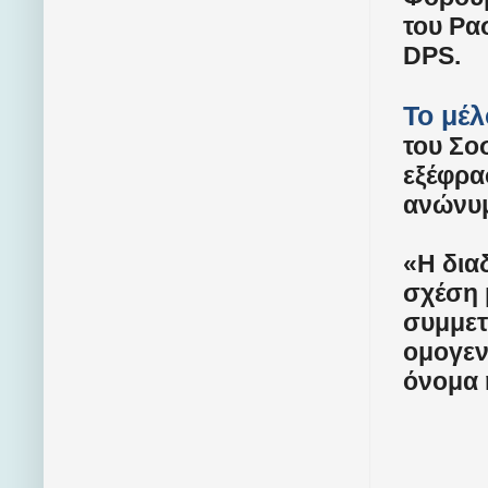
του Ρα
DPS
.
Το μέλ
του Σο
εξέφρα
ανώνυ
«Η δια
σχέση 
συμμετ
ομογεν
όνομα 