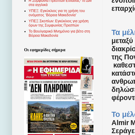
ενοποι
Η Συμφωνία Πρεσπών Ελλάδας- πΓΔΜ
στα αγγλικά
επαρχί
ΥΠΕΞ: Εγκύκλιος για τη χρήση του
ονόματος ‘Βόρεια Μακεδονία’
ΥΠΕΞ Σκοπίων: Εγκύκλιος για χρήση
όρων της Συμφωνίας Πρεσπών
Τα μέ
Το Βουλγαρικό Μνημόνιο για βέτο στη
Βόρεια Μακεδονία
μεταξύ
διακρί
Οι εφημερίδες σήμερα
της Πο
καθεστ
κατάστ
ανθρωπ
δηλώσε
φέροντ
Το μέλ
Almir
M
Σεράγε