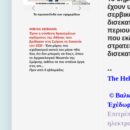
έχουν 
σερβικ
Τα
πρωτοσέλιδα
των
εφημερίδων
δισεκα
περιου
mikres ekdoseis
Έγινε η σύνθεση θραυσμάτων
που εκ
αγάλματος της Αθήνας που
βρέθηκαν στη Σμύρνη τη δεκαετία
στρατε
του 1930
-
Ένα μέρος του
σχεδιασμού αυτού του μήνα «Θα
δισεκα
δεις ότι δεν μπορείς να δεις», όπου
το Αρχαιολογικό Μουσείο της
Σμύρνης εκθέτει τα πιο σπάνια έργα
στις απ...
--
Πριν από 5 εβδομάδες
The Hel
©
Βαλκ
Ἐχέδωρ
Επιτρέπ
ηλεκτρο