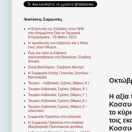
Αναλύσεις-Συμφωνίες
Η Επιστολή της Ελλάδας στον ΟΗΕ
που Απορρίπτει Όλα τα Τουρκικά
Επιχειρήματα - 25 Μαΐου 2022
Η προέλευση των Αλβανών και η θέση
τους στην Οθωμα...
Πώς και πότε οι Αλβανοί
εγκαταστάθηκαν στα Βαλκάνια- Σλαβική
άποψη
Στενά Βοσπόρου- Σύμβαση Μοντρέ
Η Συμφωνία Καλής Γειτονίας Σκοπίων –
Βουλγαρίας
Οκτώβρ
Τουρκο – Αλβανικές Σχέσεις (Mέρος Α΄)
Τουρκο-Αλβανικές Σχέσεις (Μέρος Β΄)
Η αξία 
Τουρκο-Αλβανικές Σχέσεις (Μέρος Γ΄)
Τουρκο-Αλβανικές Σχέσεις (Μέρος Δ΄)
Κοσσυφ
Τουρκο-Αλβανικές Σχέσεις (Μέρος Ε΄-
το κύρ
τελευταίο)
Συμφωνία Πρεσπών στα ελληνικά
τοις ε
Η Συμφωνία Πρεσπών στα σλαβικά
Κοσσυ
(Βαρδαρικά)-Преспански договор