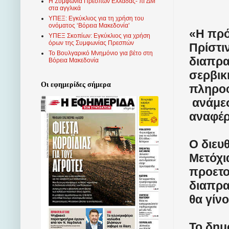
Η Συμφωνία Πρεσπών Ελλάδας- πΓΔΜ
στα αγγλικά
ΥΠΕΞ: Εγκύκλιος για τη χρήση του
ονόματος ‘Βόρεια Μακεδονία’
«Η πρό
ΥΠΕΞ Σκοπίων: Εγκύκλιος για χρήση
όρων της Συμφωνίας Πρεσπών
Πρίστι
Το Βουλγαρικό Μνημόνιο για βέτο στη
διαπρα
Βόρεια Μακεδονία
σερβικ
Οι εφημερίδες σήμερα
πληροφ
ανάμεσ
αναφέρ
Ο διευ
Μετόχι
προετο
διαπρα
θα γίν
Το δημ