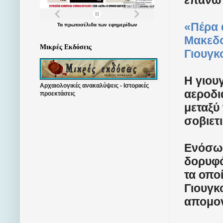
«Πέρα 
Τα
πρωτοσέλιδα
των
εφημερίδων
Μακεδο
Μικρές Εκδόσεις
Γιουγκ
Η γιου
Αρχαιολογικές ανακαλύψεις - Ιστορικές
αεροδι
προεκτάσεις
μεταξύ
σοβιετ
Ενόσω 
δορυφό
τα οπο
Γιουγκ
απομον