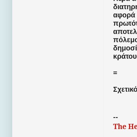
διατηρ
αφορά 
πρωτό
αποτελ
πόλεμο
δημοσί
κράτου
=
Σχετικ
--
The He