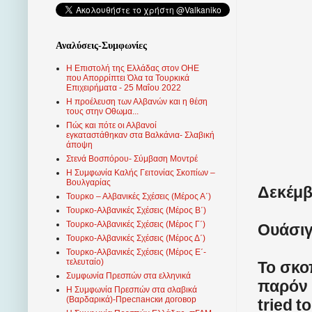
Αναλύσεις-Συμφωνίες
Η Επιστολή της Ελλάδας στον ΟΗΕ
που Απορρίπτει Όλα τα Τουρκικά
Επιχειρήματα - 25 Μαΐου 2022
Η προέλευση των Αλβανών και η θέση
τους στην Οθωμα...
Πώς και πότε οι Αλβανοί
εγκαταστάθηκαν στα Βαλκάνια- Σλαβική
άποψη
Στενά Βοσπόρου- Σύμβαση Μοντρέ
Η Συμφωνία Καλής Γειτονίας Σκοπίων –
Βουλγαρίας
Δεκέμβ
Τουρκο – Αλβανικές Σχέσεις (Mέρος Α΄)
Τουρκο-Αλβανικές Σχέσεις (Μέρος Β΄)
Τουρκο-Αλβανικές Σχέσεις (Μέρος Γ΄)
Ουάσιγ
Τουρκο-Αλβανικές Σχέσεις (Μέρος Δ΄)
Τουρκο-Αλβανικές Σχέσεις (Μέρος Ε΄-
τελευταίο)
Το σκο
Συμφωνία Πρεσπών στα ελληνικά
παρόν 
Η Συμφωνία Πρεσπών στα σλαβικά
(Βαρδαρικά)-Преспански договор
tried
to