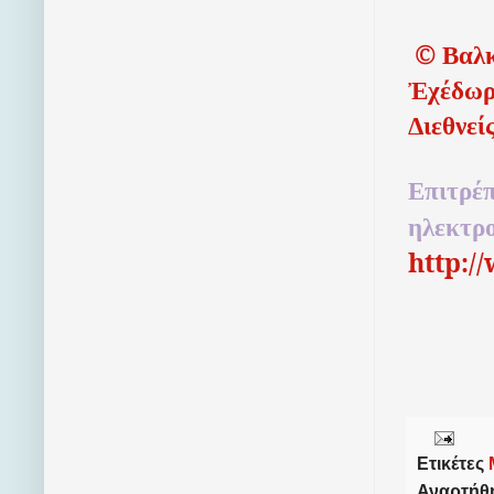
©
Βαλκ
Ἐχέδωρ
Διεθνεί
Επιτρέπ
ηλεκτρ
http:/
Ετικέτες
Αναρτήθ