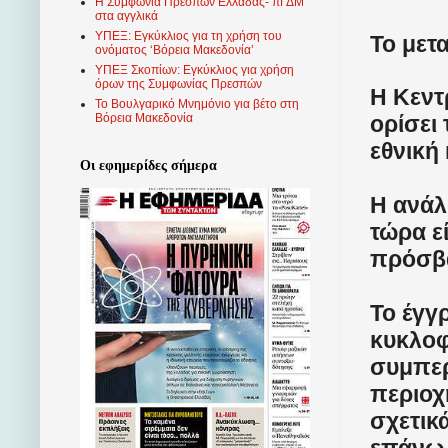
Η Συμφωνία Πρεσπών Ελλάδας- πΓΔΜ
στα αγγλικά
ΥΠΕΞ: Εγκύκλιος για τη χρήση του
Το μετ
ονόματος ‘Βόρεια Μακεδονία’
ΥΠΕΞ Σκοπίων: Εγκύκλιος για χρήση
όρων της Συμφωνίας Πρεσπών
Η Κεντ
Το Βουλγαρικό Μνημόνιο για βέτο στη
ορίσει
Βόρεια Μακεδονία
εθνική
Οι εφημερίδες σήμερα
Η ανάλ
τώρα ε
πρόσβα
Το έγγ
κυκλοφ
συμπερ
περιοχ
σχετικ
επάνω 