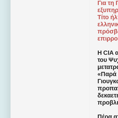
Για τη
εξυπηρ
Τίτο ή
ελληνι
πρόσβα
επιρρο
Η
CIA
του Ψυ
μετατρ
«Παρά 
Γιουγκ
προπαγ
δεκαετ
προβλη
Πέρα α