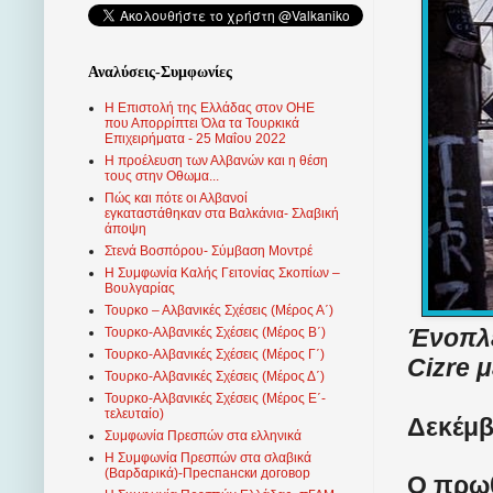
Αναλύσεις-Συμφωνίες
Η Επιστολή της Ελλάδας στον ΟΗΕ
που Απορρίπτει Όλα τα Τουρκικά
Επιχειρήματα - 25 Μαΐου 2022
Η προέλευση των Αλβανών και η θέση
τους στην Οθωμα...
Πώς και πότε οι Αλβανοί
εγκαταστάθηκαν στα Βαλκάνια- Σλαβική
άποψη
Στενά Βοσπόρου- Σύμβαση Μοντρέ
Η Συμφωνία Καλής Γειτονίας Σκοπίων –
Βουλγαρίας
Τουρκο – Αλβανικές Σχέσεις (Mέρος Α΄)
Ένοπλε
Τουρκο-Αλβανικές Σχέσεις (Μέρος Β΄)
Τουρκο-Αλβανικές Σχέσεις (Μέρος Γ΄)
Cizre 
Τουρκο-Αλβανικές Σχέσεις (Μέρος Δ΄)
Τουρκο-Αλβανικές Σχέσεις (Μέρος Ε΄-
τελευταίο)
Δεκέμβ
Συμφωνία Πρεσπών στα ελληνικά
Η Συμφωνία Πρεσπών στα σλαβικά
(Βαρδαρικά)-Преспански договор
Ο πρωθ