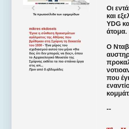
Οι εντ
και εξ
Τα
πρωτοσέλιδα
των
εφημερίδων
YDG
κα
mikres ekdoseis
άτομα.
Έγινε η σύνθεση θραυσμάτων
αγάλματος της Αθήνας που
βρέθηκαν στη Σμύρνη τη δεκαετία
Ο Νταβ
του 1930
-
Ένα μέρος του
σχεδιασμού αυτού του μήνα «Θα
αυστηρ
δεις ότι δεν μπορείς να δεις», όπου
το Αρχαιολογικό Μουσείο της
προκαλ
Σμύρνης εκθέτει τα πιο σπάνια έργα
στις απ...
νοτιοα
Πριν από 5 εβδομάδες
που έγ
εναντί
κομμάτ
--