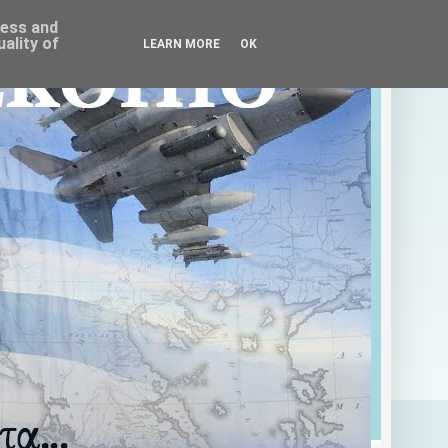
ress and
ality of
LEARN MORE
OK