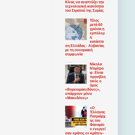
Κίνας να αναπτύξει την
τεχνολογική ικανότητα
του Στρατού της Συρίας
Τέλος
μετά 60
χρόνια η
εμπόλεμ
η
κατάστα
ση Ελλάδας - Αλβανίας
με τη συνοριακή
συμφωνία
Νίκολα
Ντιμίτρο
φ: Είναι
προσβλη
τικός ο
όρος
«Βορειομακεδόνες»,
υπάρχουν μόνο
«Μακεδόνες»
«Ο
Έλληνας
Πατριάρχ
ης του
Φαναρίο
υ ​​ενεργεί
σαν κράτος εν κράτει»-