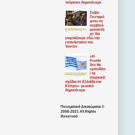
τούρκικο δημοσίευμα
Στέβο
Πενταρό
φσκι σε
σερβικό
μοναστή
ρι: Θα
γιορτάζουμε εδώ την
επανάσταση του
Ίλιντεν
«Η
Ρωσία
δεν θα
εμποδίσε
ι τα
τουρκικά
σχέδια σε Ελλάδα και
Κύπρο»- ρωσικό
δημοσίευμα
Πνευματικά Δικαιώματα ©
2008-2021 All Rights
Reserved