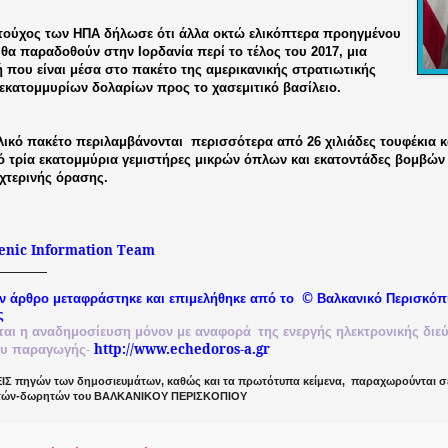
τούχος των ΗΠΑ δήλωσε ότι άλλα οκτώ ελικόπτερα προηγμένου
θα παραδοθούν στην Ιορδανία περί το τέλος του 2017, μια
 που είναι μέσα στο πακέτο της αμερικανικής στρατιωτικής
 εκατομμυρίων δολαρίων προς το χασεμιτικό βασίλειο.
λικό πακέτο περιλαμβάνονται
περισσότερα από 26 χιλιάδες τουφέκια κ
 τρία εκατομμύρια γεμιστήρες μικρών όπλων και εκατοντάδες βομβών κ
χτερινής όρασης.
enic
Information
Team
©
ν άρθρο μεταφράστηκε και επιμελήθηκε από το
Βαλκανικό
Περισκόπ
ς
ται
η
αναδημοσίευση
μόνον
με
αναφορά
της
ενεργής
ηλεκτρονικής
διε
-
http://www.echedoros-a.gr
ου
παραγωγής
Σ πηγών των δημοσιευμάτων, καθώς και τα πρωτότυπα κείμενα,
παραχωρούνται σε
τών-δωρητών του ΒΑΛΚΑΝΙΚΟΥ ΠΕΡΙΣΚΟΠΙΟΥ