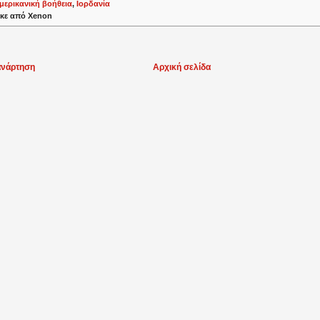
μερικανική βοήθεια
,
Ιορδανία
κε από
Xenon
ανάρτηση
Αρχική σελίδα