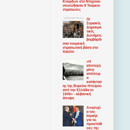
Κούρδων στο Ντοχούκ-
σκοτώθηκαν 8 Τούρκοι
στρατιώτες
Οι
Συριακές
Δημοκρα
τικές
Δυνάμεις
βομβάρδι
σαν τουρκική
στρατιωτική βάση στο
Χαλέπι
«Η
αποτυχη
μένη
απόπειρ
α
κατάκτησ
ης της Βορείου Ηπείρου
από την Ελλάδα το
1949» - αλβανική
άποψη
Ανησυχί
α του
Ισραήλ
για τις
προσπάθ
ειες της