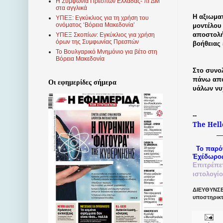
Η Συμφωνία Πρεσπών Ελλάδας- πΓΔΜ
στα αγγλικά
Η αξιωμα
ΥΠΕΞ: Εγκύκλιος για τη χρήση του
ονόματος ‘Βόρεια Μακεδονία’
μοντέλου 
αποστολή
ΥΠΕΞ Σκοπίων: Εγκύκλιος για χρήση
όρων της Συμφωνίας Πρεσπών
βοήθειας
Το Βουλγαρικό Μνημόνιο για βέτο στη
Βόρεια Μακεδονία
Στο συνο
πάνω από
Οι εφημερίδες σήμερα
υάλων νυ
--
The
Hell
Το παρό
Ἐχέδωρο
Επιτρέπε
ιστολογί
ΔΙΕΥΘΥΝΣΕΙ
υποστηρικ