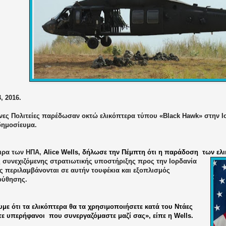
, 2016.
νες Πολιτείες παρέδωσαν οκτώ ελικόπτερα τύπου «
Black
Hawk
» στην 
δημοσίευμα.
ιρα των ΗΠΑ,
Alice Wells, δήλωσε την Πέμπτη ότι η παράδοση
των ελι
ς συνεχιζόμενης στρατιωτικής υποστήριξης προς την Ιορδανία
ς περιλαμβάνονται σε αυτήν τουφέκια και εξοπλισμός
ούθησης.
με ότι τα ελικόπτερα θα τα χρησιμοποιήσετε κατά του Ντάες
στε υπερήφανοι
που συνεργαζόμαστε μαζί σας», είπε η Well
s
.