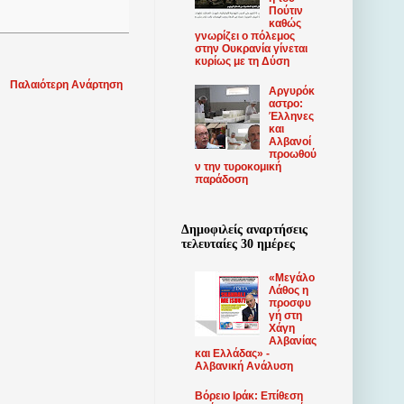
Πούτιν
καθώς
γνωρίζει ο πόλεμος
στην Ουκρανία γίνεται
κυρίως με τη Δύση
Παλαιότερη Ανάρτηση
Αργυρόκ
αστρο:
Έλληνες
και
Αλβανοί
προωθού
ν την τυροκομική
παράδοση
Δημοφιλείς αναρτήσεις
τελευταίες 30 ημέρες
«Μεγάλο
Λάθος η
προσφυ
γή στη
Χάγη
Αλβανίας
και Ελλάδας» -
Αλβανική Ανάλυση
Βόρειο Ιράκ: Επίθεση