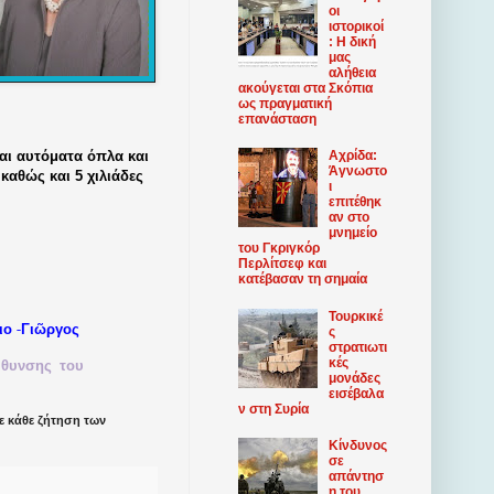
οι
ιστορικοί
: Η δική
μας
αλήθεια
ακούγεται στα Σκόπια
ως πραγματική
επανάσταση
αι αυτόματα όπλα και
Αχρίδα:
Άγνωστο
αθώς και 5 χιλιάδες
ι
επιτέθηκ
αν στο
μνημείο
του Γκριγκόρ
Περλίτσεφ και
κατέβασαν τη σημαία
Τουρκικέ
-
ιο
Γιῶργος
ς
στρατιωτι
κές
ύθυνσης
του
μονάδες
εισέβαλα
ν στη Συρία
 κάθε ζήτηση των
Κίνδυνος
σε
απάντησ
η του