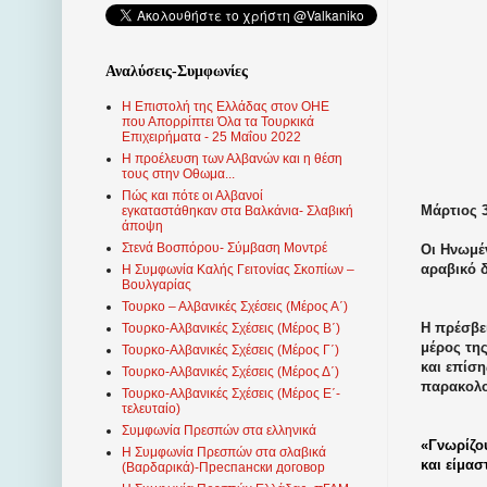
Αναλύσεις-Συμφωνίες
Η Επιστολή της Ελλάδας στον ΟΗΕ
που Απορρίπτει Όλα τα Τουρκικά
Επιχειρήματα - 25 Μαΐου 2022
Η προέλευση των Αλβανών και η θέση
τους στην Οθωμα...
Πώς και πότε οι Αλβανοί
Μάρτιος 3
εγκαταστάθηκαν στα Βαλκάνια- Σλαβική
άποψη
Στενά Βοσπόρου- Σύμβαση Μοντρέ
Οι Ηνωμέ
αραβικό 
Η Συμφωνία Καλής Γειτονίας Σκοπίων –
Βουλγαρίας
Τουρκο – Αλβανικές Σχέσεις (Mέρος Α΄)
Η πρέσβε
Τουρκο-Αλβανικές Σχέσεις (Μέρος Β΄)
μέρος τη
Τουρκο-Αλβανικές Σχέσεις (Μέρος Γ΄)
και επίση
Τουρκο-Αλβανικές Σχέσεις (Μέρος Δ΄)
παρακολ
Τουρκο-Αλβανικές Σχέσεις (Μέρος Ε΄-
τελευταίο)
Συμφωνία Πρεσπών στα ελληνικά
«Γνωρίζου
Η Συμφωνία Πρεσπών στα σλαβικά
και είμα
(Βαρδαρικά)-Преспански договор