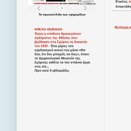
Ετικέτες
α
Αναρτήθη
Τα
πρωτοσέλιδα
των
εφημερίδων
Νεότερη 
mikres ekdoseis
Έγινε η σύνθεση θραυσμάτων
αγάλματος της Αθήνας που
βρέθηκαν στη Σμύρνη τη δεκαετία
του 1930
-
Ένα μέρος του
σχεδιασμού αυτού του μήνα «Θα
δεις ότι δεν μπορείς να δεις», όπου
το Αρχαιολογικό Μουσείο της
Σμύρνης εκθέτει τα πιο σπάνια έργα
στις απ...
Πριν από 5 εβδομάδες