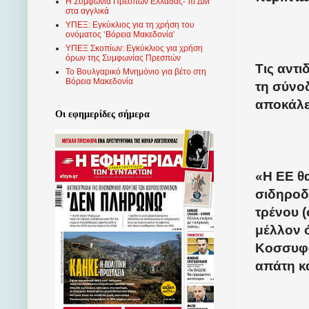
Η Συμφωνία Πρεσπών Ελλάδας- πΓΔΜ
στα αγγλικά
ΥΠΕΞ: Εγκύκλιος για τη χρήση του
ονόματος ‘Βόρεια Μακεδονία’
ΥΠΕΞ Σκοπίων: Εγκύκλιος για χρήση
όρων της Συμφωνίας Πρεσπών
Τις αντ
Το Βουλγαρικό Μνημόνιο για βέτο στη
Βόρεια Μακεδονία
τη σύνοδ
αποκάλ
Οι εφημερίδες σήμερα
«Η ΕΕ θ
σιδηροδ
τρένου (
μέλλον ό
Κοσσυφοπ
απάτη κα