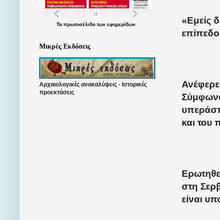
«Εμείς 
Τα
πρωτοσέλιδα
των
εφημερίδων
επίπεδο 
Μικρές Εκδόσεις
Ανέφερε 
Αρχαιολογικές ανακαλύψεις - Ιστορικές
προεκτάσεις
Σύμφωνα
υπεράσπ
και του
Ερωτηθεί
στη Σερβ
είναι υπ