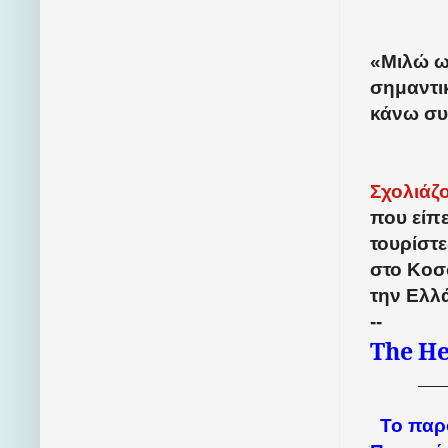
«Μιλώ ως
σημαντι
κάνω συγ
Σχολιάζ
που είπε
τουρίστε
στο Κοσ
την Ελλ
--
The
He
Το παρ