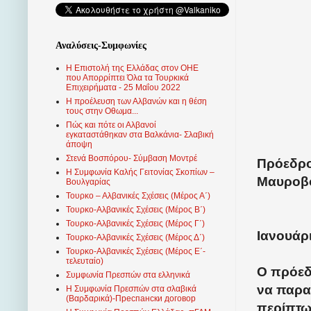
Αναλύσεις-Συμφωνίες
Η Επιστολή της Ελλάδας στον ΟΗΕ
που Απορρίπτει Όλα τα Τουρκικά
Επιχειρήματα - 25 Μαΐου 2022
Η προέλευση των Αλβανών και η θέση
τους στην Οθωμα...
Πώς και πότε οι Αλβανοί
εγκαταστάθηκαν στα Βαλκάνια- Σλαβική
άποψη
Στενά Βοσπόρου- Σύμβαση Μοντρέ
Πρόεδρος
Η Συμφωνία Καλής Γειτονίας Σκοπίων –
Μαυροβο
Βουλγαρίας
Τουρκο – Αλβανικές Σχέσεις (Mέρος Α΄)
Τουρκο-Αλβανικές Σχέσεις (Μέρος Β΄)
Τουρκο-Αλβανικές Σχέσεις (Μέρος Γ΄)
Ιανουάρι
Τουρκο-Αλβανικές Σχέσεις (Μέρος Δ΄)
Τουρκο-Αλβανικές Σχέσεις (Μέρος Ε΄-
τελευταίο)
Ο πρόεδρ
Συμφωνία Πρεσπών στα ελληνικά
να παρα
Η Συμφωνία Πρεσπών στα σλαβικά
(Βαρδαρικά)-Преспански договор
περίπτω