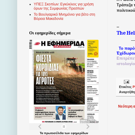
ΥΠΕΞ Σκοπίων: Εγκύκλιος για χρήση
Τράπεζα 
όρων της Συμφωνίας Πρεσπών
πολιτικού
Το Βουλγαρικό Μνημόνιο για βέτο στη
Βόρεια Μακεδονία
--
The
Hel
Οι εφημερίδες σήμερα
Το παρό
Ἐχέδωρο
Επιτρέπε
ιστολογί
Ετικέτες
Ρ
Αναρτήθη
Νεότερη 
Τα
πρωτοσέλιδα
των
εφημερίδων