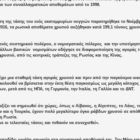
αι των συναλλαγματικών αποθεμάτων από το 1998.
ση της τάσης του ενός εκατομμυρίων ουγγιών παρατηρήθηκε το Νοέμβρ
2016, τα ρωσικά αποθέματα χρυσού αυξήθηκαν κατά 199,1 τόνους χρυσ
 ενός συστημικού πολέμου, ο νομισματικός πόλεμος
και την υποτίμησ
 άλλων βασικών
νομισμάτων οδήγησε σε διαφοροποίηση της αγοράς τ
ρυσού, από τις κεντρικές τράπεζες της Ρωσίας και της Κίνας.
χει μια σταθερή τάση αγοράς χρυσού και πριν από την παγκόσμια οικο
ακολουθεί να βρίσκεται στην έκτη θέση παγκοσμίως ως μεγάλη κάτοχο
ν, μετά από τις ΗΠΑ, τη Γερμανία, την Ιταλία, τη Γαλλία και το ΔΝΤ.
ξίζει να σημειωθεί ότι χώρες, όπως ο Λίβανος, η Αίγυπτος, το Λάος, τ
ν και η Τουρκία, έχουν πολύ μεγαλύτερο όγκο ράβδων χρυσού σε απόθ
 η Ρωσία.
ε οι τελευταίες τάσεις και πιθανόν να συνεχισθεί».
αποδίδει μεγάλη σημασία στα στρατηγικά αποθέματά της. Τον Μάιο του