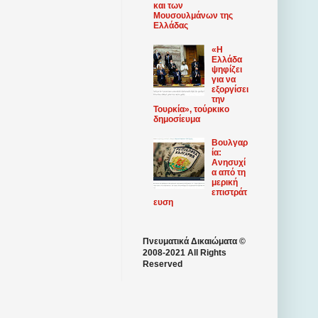
και των
Μουσουλμάνων της
Ελλάδας
«Η
Ελλάδα
ψηφίζει
για να
εξοργίσει
την
Τουρκία», τούρκικο
δημοσίευμα
Βουλγαρ
ία:
Ανησυχί
α από τη
μερική
επιστράτ
ευση
Πνευματικά Δικαιώματα ©
2008-2021 All Rights
Reserved