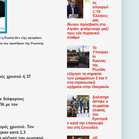
ος
υπουργό
ς: Οι
Έλληνες
μας
δίνουν πρόσβαση στο
Αιγαίο- φτιάχνουμε μαζί
τους νέο πυρηνικό
σταθμό
 η Ρωσία δεν είχε αγοράσει
ψη του προέδρου της Ρωσικής
Το
Υπουργε
ίο
Άμυνας
της
Ρωσίας
εξήγησε τη σημασία
ιές χρυσού ή 37
των γραμμάτων Z και V
στα στρατιωτικά
οχήματα στην Ουκρανία
Δηλητηρι
σε διάφορους
άστηκε ο
ΠΑ με τον
σωματοφ
ύλακας
του
Ερντογά
ν κατά την επίσκεψή
γορές χρυσού. Τον
του στη Σενεγάλη
καν κατά 1,3
ρη αύξηση του ρωσικού
«Η