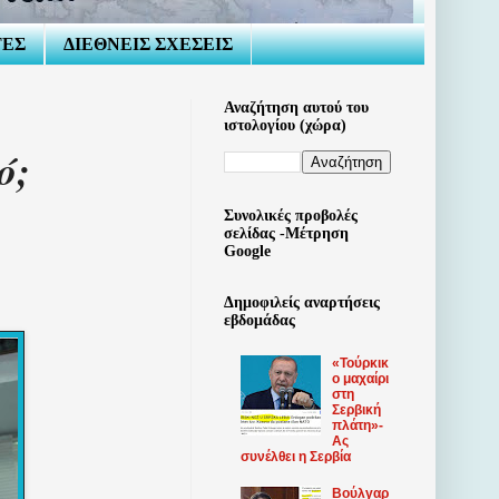
ΤΕΣ
ΔΙΕΘΝΕΙΣ ΣΧΕΣΕΙΣ
Αναζήτηση αυτού του
ιστολογίου (χώρα)
ό;
Συνολικές προβολές
σελίδας -Μέτρηση
Google
Δημοφιλείς αναρτήσεις
εβδομάδας
«Τούρκικ
ο μαχαίρι
στη
Σερβική
πλάτη»-
Ας
συνέλθει η Σερβία
Βούλγαρ