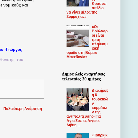
Κοσσυφ
 νομικούς και
οπέδιο
να γίνει μέλος της
Συμμαχίας»
«Οι
Βούλγαρ
οι είναι
τρίτη
πληθυσμ
ιακή
-
ιο
Γιῶργος
ομάδα στη Βόρεια
Μακεδονία»
ύθυνσης
του
Δημοφιλείς αναρτήσεις
τελευταίες 30 ημέρες
Διακήρυξ
η 6
τουρκικώ
ν
κομμάτω
Παλαιότερη Ανάρτηση
ν της
αντιπολίτευσης- Για
Αγία Σοφία, Αιγαίο,
Λιβύη…
«Τούρκικ