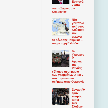
Ερντογά
ν από
τον πόλεμο στην
Ουκρανία»
Νέα
γεωπολι
τική στον
Καύκασο
που
μειώνει
το ρόλο της Τουρκίας –
συμμετοχή Ελλάδας
Το
Υπουργε
ίο
Άμυνας
της
Ρωσίας
εξήγησε τη σημασία
των γραμμάτων Z και V
στα στρατιωτικά
οχήματα στην Ουκρανία
Συναντήθ
ηκαν
εκπρόσ
ωποι
των
Σλάβων