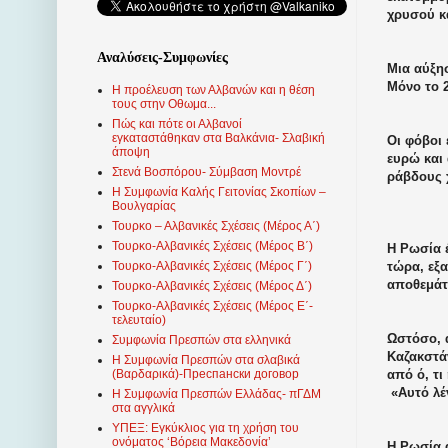
χρυσού κ
Αναλύσεις-Συμφωνίες
Μια αύξη
Μόνο το 
Η προέλευση των Αλβανών και η θέση
τους στην Οθωμα...
Πώς και πότε οι Αλβανοί
εγκαταστάθηκαν στα Βαλκάνια- Σλαβική
Οι φόβοι
άποψη
ευρώ και
Στενά Βοσπόρου- Σύμβαση Μοντρέ
ράβδους χ
Η Συμφωνία Καλής Γειτονίας Σκοπίων –
Βουλγαρίας
Τουρκο – Αλβανικές Σχέσεις (Mέρος Α΄)
Τουρκο-Αλβανικές Σχέσεις (Μέρος Β΄)
Η Ρωσία έ
τώρα, εξ
Τουρκο-Αλβανικές Σχέσεις (Μέρος Γ΄)
αποθεμάτω
Τουρκο-Αλβανικές Σχέσεις (Μέρος Δ΄)
Τουρκο-Αλβανικές Σχέσεις (Μέρος Ε΄-
τελευταίο)
Ωστόσο, α
Συμφωνία Πρεσπών στα ελληνικά
Καζακστά
Η Συμφωνία Πρεσπών στα σλαβικά
από ό, τι
(Βαρδαρικά)-Преспански договор
«Αυτό λέν
Η Συμφωνία Πρεσπών Ελλάδας- πΓΔΜ
στα αγγλικά
ΥΠΕΞ: Εγκύκλιος για τη χρήση του
ονόματος ‘Βόρεια Μακεδονία’
Η Ρωσία 