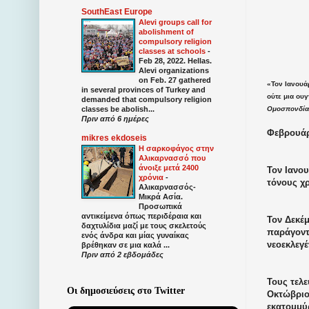
SouthEast Europe
Alevi groups call for
abolishment of
compulsory religion
classes at schools
-
Feb 28, 2022. Hellas.
Alevi organizations
on Feb. 27 gathered
«Τον Ιανουά
in several provinces of Turkey and
ούτε μια ου
demanded that compulsory religion
Ομοσπονδίας
classes be abolish...
Πριν από 6 ημέρες
Φεβρουάρι
mikres ekdoseis
Η σαρκοφάγος στην
Αλικαρνασσό που
άνοιξε μετά 2400
Τον Ιανο
χρόνια
-
τόνους χ
Αλικαρνασσός-
Μικρά Ασία.
Προσωπικά
αντικείμενα όπως περιδέραια και
Τον Δεκέμ
δαχτυλίδια μαζί με τους σκελετούς
παράγοντε
ενός άνδρα και μίας γυναίκας
νεοεκλεγ
βρέθηκαν σε μια καλά ...
Πριν από 2 εβδομάδες
Τους τελε
Οι δημοσιεύσεις στο Twitter
Οκτώβριο
εκατομμύ