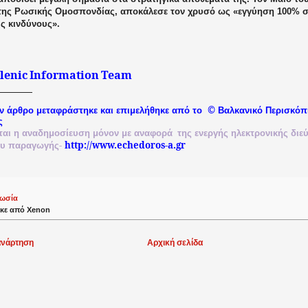
της Ρωσικής Ομοσπονδίας, αποκάλεσε τον χρυσό ως «εγγύηση 100% σε
ς κινδύνους».
lenic
Information
Team
©
ν άρθρο μεταφράστηκε και επιμελήθηκε από το
Βαλκανικό
Περισκόπ
ς
ται
η
αναδημοσίευση
μόνον
με
αναφορά
της
ενεργής
ηλεκτρονικής
διε
-
http://www.echedoros-a.gr
ου
παραγωγής
ωσία
κε από
Xenon
ανάρτηση
Αρχική σελίδα