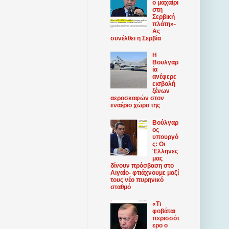
ο μαχαίρι
στη
Σερβική
πλάτη»-
Ας
συνέλθει η Σερβία
Η
Βουλγαρ
ία
ανέφερε
εισβολή
ξένων
αεροσκαφών στον
εναέριο χώρο της
Βούλγαρ
ος
υπουργό
ς: Οι
Έλληνες
μας
δίνουν πρόσβαση στο
Αιγαίο- φτιάχνουμε μαζί
τους νέο πυρηνικό
σταθμό
«Τι
φοβάται
περισσότ
ερο ο