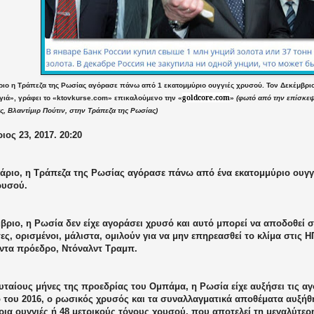
ριο η Τράπεζα της Ρωσίας αγόρασε πάνω από 1 εκατομμύριο ουγγιές χρυσού. Τον Δεκέμβριο
goldcore.com
γγιά», γράφει το «ktovkurse.com» επικαλούμενο την «
»
(φωτό από την επίσκε
, Βλαντίμιρ Πούτιν, στην Τράπεζα της Ρωσίας)
ος 23, 2017. 20:20
υάριο, η Τράπεζα της Ρωσίας αγόρασε πάνω από ένα εκατομμύριο ουγγ
ρυσού.
βριο, η Ρωσία δεν είχε αγοράσει χρυσό και αυτό μπορεί να αποδοθεί 
ς, ορισμένοι, μάλιστα, ομιλούν για να μην επηρεασθεί το κλίμα στις Η
έντα πρόεδρο, Ντόναλντ Τραμπ.
υταίους μήνες της προεδρίας του Ομπάμα, η Ρωσία είχε αυξήσει τις α
 του 2016, ο ρωσικός χρυσός και τα συναλλαγματικά αποθέματα αυξήθη
ρια ουγγιές ή 48 μετρικούς τόνους χρυσού, που αποτελεί τη μεγαλύτε