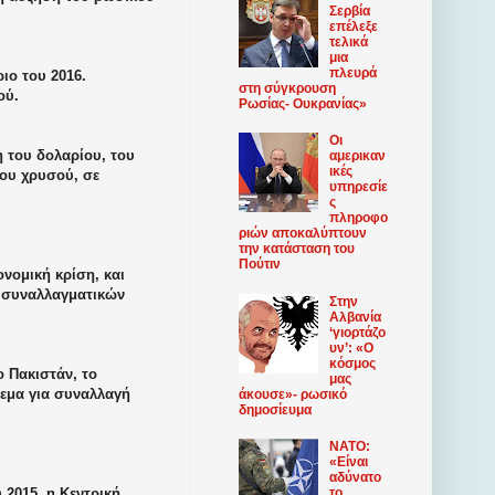
Σερβία
επέλεξε
τελικά
μια
πλευρά
ιο του 2016.
στη σύγκρουση
ού.
Ρωσίας- Ουκρανίας»
Οι
η του δολαρίου, του
αμερικαν
ικές
ου χρυσού, σε
υπηρεσίε
ς
πληροφο
ριών αποκαλύπτουν
την κατάσταση του
Πούτιν
νομική κρίση, και
ς συναλλαγματικών
Στην
Αλβανία
‘γιορτάζο
υν’: «Ο
κόσμος
ο Πακιστάν, το
μας
εμα για συναλλαγή
άκουσε»- ρωσικό
δημοσίευμα
ΝΑΤΟ:
«Είναι
αδύνατο
 2015, η Κεντρική
το