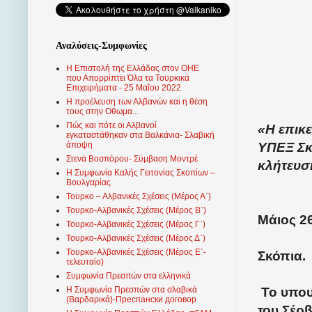
Αναλύσεις-Συμφωνίες
Η Επιστολή της Ελλάδας στον ΟΗΕ
που Απορρίπτει Όλα τα Τουρκικά
Επιχειρήματα - 25 Μαΐου 2022
Η προέλευση των Αλβανών και η θέση
τους στην Οθωμα...
Πώς και πότε οι Αλβανοί
«Η επικ
εγκαταστάθηκαν στα Βαλκάνια- Σλαβική
ΥΠΕΞ Σκ
άποψη
Στενά Βοσπόρου- Σύμβαση Μοντρέ
κλήτευσ
Η Συμφωνία Καλής Γειτονίας Σκοπίων –
Βουλγαρίας
Τουρκο – Αλβανικές Σχέσεις (Mέρος Α΄)
Τουρκο-Αλβανικές Σχέσεις (Μέρος Β΄)
Μάιος 26
Τουρκο-Αλβανικές Σχέσεις (Μέρος Γ΄)
Τουρκο-Αλβανικές Σχέσεις (Μέρος Δ΄)
Τουρκο-Αλβανικές Σχέσεις (Μέρος Ε΄-
Σκόπια.
τελευταίο)
Συμφωνία Πρεσπών στα ελληνικά
Το υπου
Η Συμφωνία Πρεσπών στα σλαβικά
(Βαρδαρικά)-Преспански договор
του Σέρβ