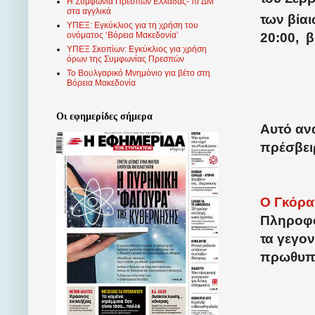
Η Συμφωνία Πρεσπών Ελλάδας- πΓΔΜ
στα αγγλικά
των βία
ΥΠΕΞ: Εγκύκλιος για τη χρήση του
20:00,
β
ονόματος ‘Βόρεια Μακεδονία’
ΥΠΕΞ Σκοπίων: Εγκύκλιος για χρήση
όρων της Συμφωνίας Πρεσπών
Το Βουλγαρικό Μνημόνιο για βέτο στη
Βόρεια Μακεδονία
Οι εφημερίδες σήμερα
Αυτό αν
πρέσβειρ
Ο Γκόραν
Πληροφο
τα γεγον
πρωθυπο