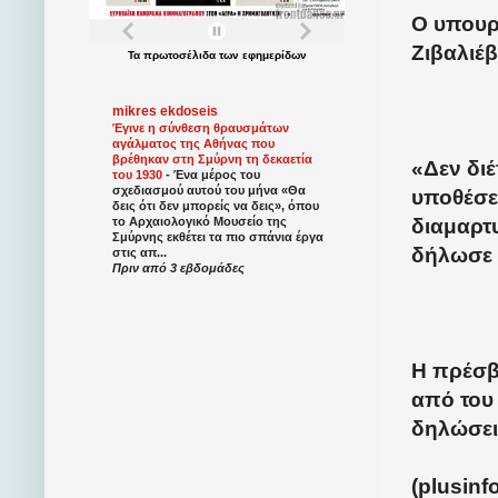
Ο υπουργ
Ζιβαλιέβ
Τα
πρωτοσέλιδα
των
εφημερίδων
mikres ekdoseis
Έγινε η σύνθεση θραυσμάτων
αγάλματος της Αθήνας που
βρέθηκαν στη Σμύρνη τη δεκαετία
«Δεν δι
του 1930
-
Ένα μέρος του
σχεδιασμού αυτού του μήνα «Θα
υποθέσει
δεις ότι δεν μπορείς να δεις», όπου
διαμαρτυ
το Αρχαιολογικό Μουσείο της
Σμύρνης εκθέτει τα πιο σπάνια έργα
δήλωσε ο
στις απ...
Πριν από 3 εβδομάδες
Η πρέσβε
από του
δηλώσει
(plusinf