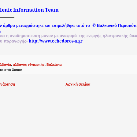
lenic
Information
Team
©
ν άρθρο μεταφράστηκε και επιμελήθηκε από το
Βαλκανικό
Περισκόπ
ς
ται
η
αναδημοσίευση
μόνον
με
αναφορά
της
ενεργής
ηλεκτρονικής
διε
-
http://www.echedoros-a.gr
ου
παραγωγής
λβανία
,
αλβανός εθνικιστής
,
Βαλκάνια
κε από
Xenon
ανάρτηση
Αρχική σελίδα