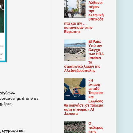
Αλβανοί
πήραν
την
ελληνική
υπηκοότ
ητα και την …
κοπάνησαν στην
Ευρώπη»
El Pais:
Υπό τον
έλεγχο
των ΗΠΑ
μπαίνει
το
στρατηγικό λιμάνι της
Αλεξανδρούπολης
«Η
ένταση
μεταξύ
υτόχθων»
Τουρκίας
και
υσιασθεί με
drone
σε
Ελλάδας
ημέρες.
θα οδηγήσει σε πόλεμο
αυτή τη φορά;» Al
Jazeera
Ο
πόλεμος
 έγγραφα και
στην