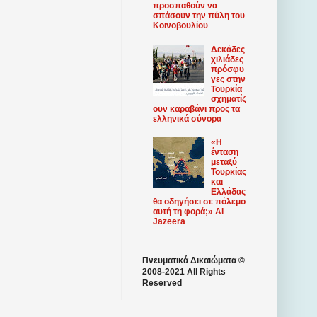
προσπαθούν να
σπάσουν την πύλη του
Κοινοβουλίου
Δεκάδες
χιλιάδες
πρόσφυ
γες στην
Τουρκία
σχηματίζ
ουν καραβάνι προς τα
ελληνικά σύνορα
«Η
ένταση
μεταξύ
Τουρκίας
και
Ελλάδας
θα οδηγήσει σε πόλεμο
αυτή τη φορά;» Al
Jazeera
Πνευματικά Δικαιώματα ©
2008-2021 All Rights
Reserved