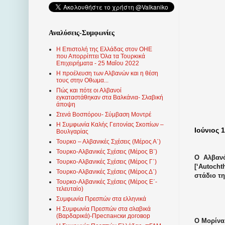
Αναλύσεις-Συμφωνίες
Η Επιστολή της Ελλάδας στον ΟΗΕ
που Απορρίπτει Όλα τα Τουρκικά
Επιχειρήματα - 25 Μαΐου 2022
Η προέλευση των Αλβανών και η θέση
τους στην Οθωμα...
Πώς και πότε οι Αλβανοί
εγκαταστάθηκαν στα Βαλκάνια- Σλαβική
άποψη
Στενά Βοσπόρου- Σύμβαση Μοντρέ
Η Συμφωνία Καλής Γειτονίας Σκοπίων –
Ιούνιος 1
Βουλγαρίας
Τουρκο – Αλβανικές Σχέσεις (Mέρος Α΄)
Τουρκο-Αλβανικές Σχέσεις (Μέρος Β΄)
Ο Αλβαν
Τουρκο-Αλβανικές Σχέσεις (Μέρος Γ΄)
[
‘
Autocht
Τουρκο-Αλβανικές Σχέσεις (Μέρος Δ΄)
στάδιο τ
Τουρκο-Αλβανικές Σχέσεις (Μέρος Ε΄-
τελευταίο)
Συμφωνία Πρεσπών στα ελληνικά
Η Συμφωνία Πρεσπών στα σλαβικά
(Βαρδαρικά)-Преспански договор
Ο Μορίνα