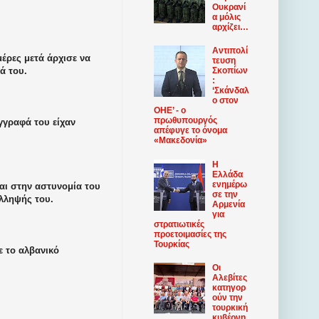
Ουκρανί
α μόλις
αρχίζει…
Αντιπολί
μέρες μετά άρχισε να
τευση
ά του.
Σκοπίων
:
‘Σκάνδαλ
ο στον
ΟΗΕ’ - ο
πρωθυπουργός
γγραφά του είχαν
απέφυγε το όνομα
«Μακεδονία»
Η
Ελλάδα
ενημέρω
και στην αστυνομία του
σε την
ύλληψής του.
Αρμενία
για
στρατιωτικές
προετοιμασίες της
Τουρκίας
ε το αλβανικό
Οι
Αλεβίτες
κατηγορ
ούν την
τουρκική
κυβέρνη