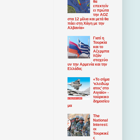
θα
επεκτείν
ει πρώτα
την ΑΟΖ
στα 12 μίλια και μετά θα
πάει στη Χάγη με την
Αλβανία»
Γιατί η
Τουρκία
και το
Αζερμπα
ϊτζάν
στοχεύο
υν την Αρμενία και την
Ελλάδα;
«Το σήμα
‘κλειδώμ
ατος’ στο
Αιγαίο» -
τούρκικο
δημοσίευ
μα
The
National
Interest:
οι
Τουρκικέ
ς