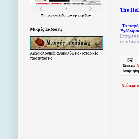
--
The
Hel
Τα
πρωτοσέλιδα
των
εφημερίδων
Το παρό
Μικρές Εκδόσεις
Ἐχέδωρο
Επιτρέπε
ιστολογί
Αρχαιολογικές ανακαλύψεις - Ιστορικές
προεκτάσεις
Ετικέτες
Α
Αναρτήθη
Νεότερη 