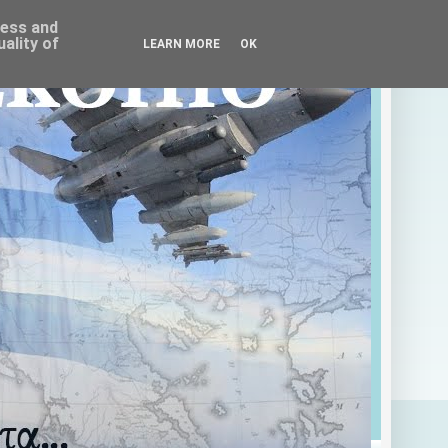
ress and
ality of
LEARN MORE
OK