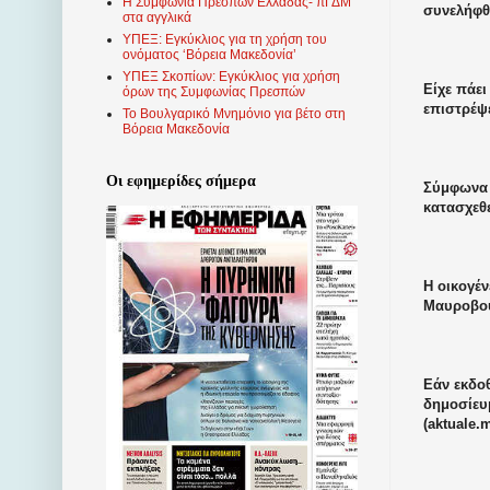
Η Συμφωνία Πρεσπών Ελλάδας- πΓΔΜ
συνελήφθ
στα αγγλικά
ΥΠΕΞ: Εγκύκλιος για τη χρήση του
ονόματος ‘Βόρεια Μακεδονία’
ΥΠΕΞ Σκοπίων: Εγκύκλιος για χρήση
Είχε πάει
όρων της Συμφωνίας Πρεσπών
επιστρέψε
Το Βουλγαρικό Μνημόνιο για βέτο στη
Βόρεια Μακεδονία
Οι εφημερίδες σήμερα
Σύμφωνα μ
κατασχεθ
Η οικογέν
Μαυροβου
Εάν εκδοθ
δημοσίευ
(aktuale.