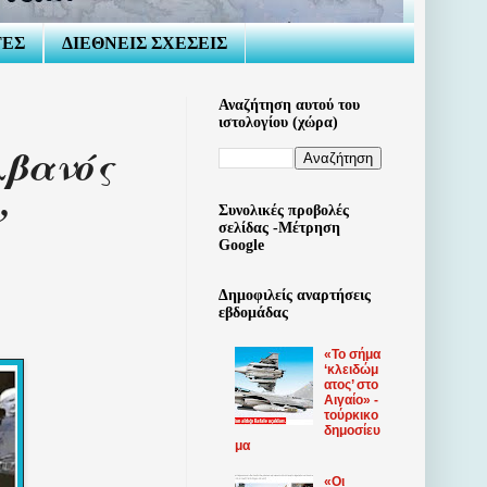
ΤΕΣ
ΔΙΕΘΝΕΙΣ ΣΧΕΣΕΙΣ
Αναζήτηση αυτού του
ιστολογίου (χώρα)
λβανός
’
Συνολικές προβολές
σελίδας -Μέτρηση
Google
Δημοφιλείς αναρτήσεις
εβδομάδας
«Το σήμα
‘κλειδώμ
ατος’ στο
Αιγαίο» -
τούρκικο
δημοσίευ
μα
«Οι