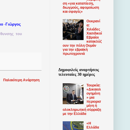
ση «για καταπίεση,
διωγμούς, αφομοίωση
και σφαγές»
Ουκρανί
-
ιο
Γιῶργος
α:
Χιλιάδες
Χασιδικοί
ύθυνσης
του
Εβραίοι
κατακλύζ
ουν την πόλη Ουμάν
για την εβραϊκή
πρωτοχρονιά
Δημοφιλείς αναρτήσεις
τελευταίες 30 ημέρες
Παλαιότερη Ανάρτηση
Τουρκία:
«Δικαιολ
ογημένη
» μια
περιορισ
μένη ή
ολοκληρωτική σύρραξη
με την Ελλάδα
«Η
Ελλάδα