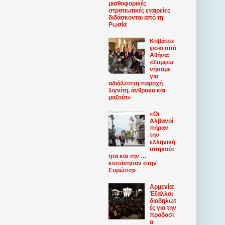
μισθοφορικές
στρατιωτικές εταιρείες
διδάσκονται από τη
Ρωσία
Κοβάτσε
φσκι από
Αθήνα:
«Συμφω
νήσαμε
για
αδιάλειπτη παροχή
λιγνίτη, άνθρακα και
μαζούτ»
«Οι
Αλβανοί
πήραν
την
ελληνική
υπηκοότ
ητα και την …
κοπάνησαν στην
Ευρώπη»
Αρμενία:
Έξαλλοι
διαδηλωτ
ές για την
προδοσί
α