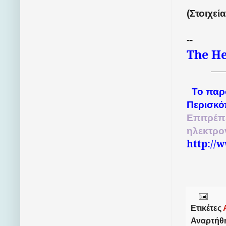
(
Στοιχεί
--
The He
Το παρ
Περισκό
Επιτρέπ
ηλεκτρο
http://
Ετικέτες
Αναρτήθ