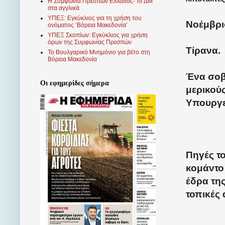
Η Συμφωνία Πρεσπών Ελλάδας- πΓΔΜ
στα αγγλικά
ΥΠΕΞ: Εγκύκλιος για τη χρήση του
Νοέμβριο
ονόματος ‘Βόρεια Μακεδονία’
ΥΠΕΞ Σκοπίων: Εγκύκλιος για χρήση
όρων της Συμφωνίας Πρεσπών
Τίρανα.
Το Βουλγαρικό Μνημόνιο για βέτο στη
Βόρεια Μακεδονία
Ένα σοβ
Οι εφημερίδες σήμερα
μερικού
Υπουργε
Πηγές τ
κομάντο
έδρα τη
τοπικές 