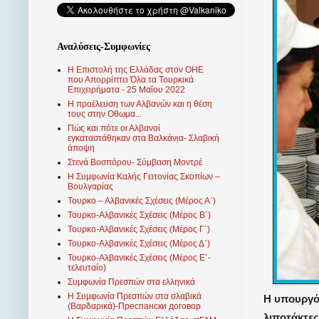
Αναλύσεις-Συμφωνίες
Η Επιστολή της Ελλάδας στον ΟΗΕ
που Απορρίπτει Όλα τα Τουρκικά
Επιχειρήματα - 25 Μαΐου 2022
Η προέλευση των Αλβανών και η θέση
τους στην Οθωμα...
Πώς και πότε οι Αλβανοί
εγκαταστάθηκαν στα Βαλκάνια- Σλαβική
άποψη
Στενά Βοσπόρου- Σύμβαση Μοντρέ
Η Συμφωνία Καλής Γειτονίας Σκοπίων –
Βουλγαρίας
Τουρκο – Αλβανικές Σχέσεις (Mέρος Α΄)
Τουρκο-Αλβανικές Σχέσεις (Μέρος Β΄)
Τουρκο-Αλβανικές Σχέσεις (Μέρος Γ΄)
Τουρκο-Αλβανικές Σχέσεις (Μέρος Δ΄)
Τουρκο-Αλβανικές Σχέσεις (Μέρος Ε΄-
τελευταίο)
Συμφωνία Πρεσπών στα ελληνικά
Η Συμφωνία Πρεσπών στα σλαβικά
Η υπουργό
(Βαρδαρικά)-Преспански договор
λιποτάκτε