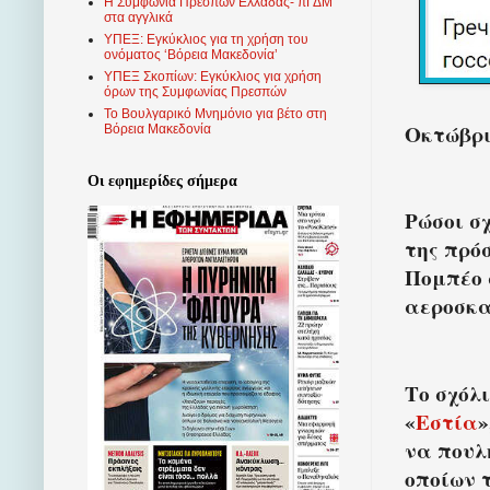
Η Συμφωνία Πρεσπών Ελλάδας- πΓΔΜ
στα αγγλικά
ΥΠΕΞ: Εγκύκλιος για τη χρήση του
ονόματος ‘Βόρεια Μακεδονία’
ΥΠΕΞ Σκοπίων: Εγκύκλιος για χρήση
όρων της Συμφωνίας Πρεσπών
Το Βουλγαρικό Μνημόνιο για βέτο στη
Οκτώβριο
Βόρεια Μακεδονία
Οι εφημερίδες σήμερα
Ρώσοι σ
της πρό
Πομπέο 
αεροσκαφ
Το σχόλ
«
Εστία
»
να πουλ
οποίων 