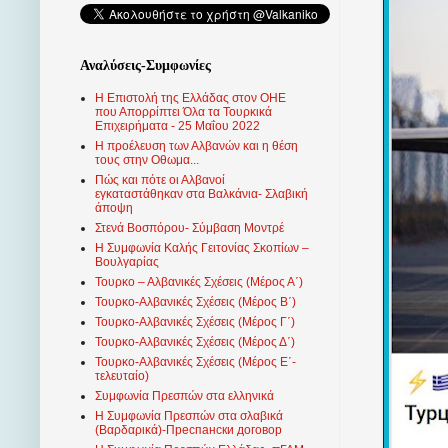
Αναλύσεις-Συμφωνίες
Η Επιστολή της Ελλάδας στον ΟΗΕ
που Απορρίπτει Όλα τα Τουρκικά
Επιχειρήματα - 25 Μαΐου 2022
Η προέλευση των Αλβανών και η θέση
τους στην Οθωμα...
Πώς και πότε οι Αλβανοί
εγκαταστάθηκαν στα Βαλκάνια- Σλαβική
άποψη
Στενά Βοσπόρου- Σύμβαση Μοντρέ
Η Συμφωνία Καλής Γειτονίας Σκοπίων –
Βουλγαρίας
Τουρκο – Αλβανικές Σχέσεις (Mέρος Α΄)
Τουρκο-Αλβανικές Σχέσεις (Μέρος Β΄)
Τουρκο-Αλβανικές Σχέσεις (Μέρος Γ΄)
Τουρκο-Αλβανικές Σχέσεις (Μέρος Δ΄)
Τουρκο-Αλβανικές Σχέσεις (Μέρος Ε΄-
τελευταίο)
Συμφωνία Πρεσπών στα ελληνικά
Η Συμφωνία Πρεσπών στα σλαβικά
(Βαρδαρικά)-Преспански договор