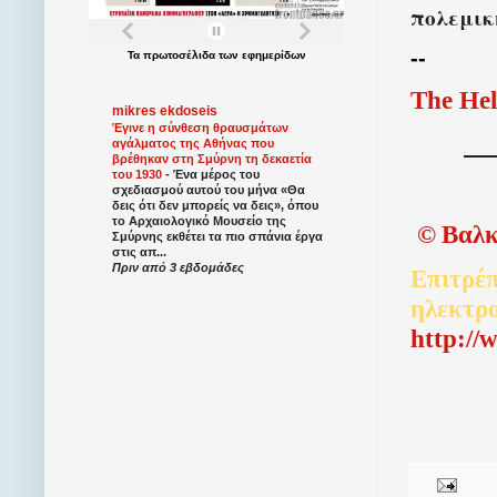
πολεμικ
--
Τα
πρωτοσέλιδα
των
εφημερίδων
The Hel
mikres ekdoseis
Έγινε η σύνθεση θραυσμάτων
αγάλματος της Αθήνας που
βρέθηκαν στη Σμύρνη τη δεκαετία
του 1930
-
Ένα μέρος του
σχεδιασμού αυτού του μήνα «Θα
δεις ότι δεν μπορείς να δεις», όπου
το Αρχαιολογικό Μουσείο της
©
Βαλκ
Σμύρνης εκθέτει τα πιο σπάνια έργα
στις απ...
Πριν από 3 εβδομάδες
Επιτρέπ
ηλεκτρ
http://