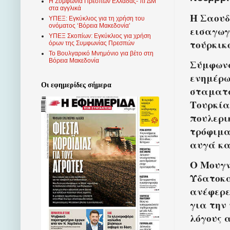
Η Συμφωνία Πρεσπών Ελλάδας- πΓΔΜ
στα αγγλικά
Η Σαουδ
ΥΠΕΞ: Εγκύκλιος για τη χρήση του
ονόματος ‘Βόρεια Μακεδονία’
εισαγωγ
ΥΠΕΞ Σκοπίων: Εγκύκλιος για χρήση
τούρκικ
όρων της Συμφωνίας Πρεσπών
Το Βουλγαρικό Μνημόνιο για βέτο στη
Βόρεια Μακεδονία
Σύμφων
ενημέρω
Οι εφημερίδες σήμερα
σταματά
Τουρκία
πουλερι
τρόφιμα
αυγά κα
Ο Μουγν
Υδατοκα
ανέφερε
για την
λόγους α