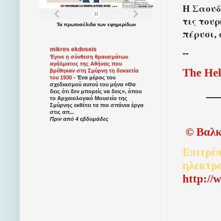
Η Σαουδ
τις του
Τα
πρωτοσέλιδα
των
εφημερίδων
πέρυσι,
mikres ekdoseis
--
Έγινε η σύνθεση θραυσμάτων
αγάλματος της Αθήνας που
The Hel
βρέθηκαν στη Σμύρνη τη δεκαετία
του 1930
-
Ένα μέρος του
σχεδιασμού αυτού του μήνα «Θα
δεις ότι δεν μπορείς να δεις», όπου
το Αρχαιολογικό Μουσείο της
Σμύρνης εκθέτει τα πιο σπάνια έργα
στις απ...
Πριν από 4 εβδομάδες
©
Βαλκ
Επιτρέπ
ηλεκτρ
http://