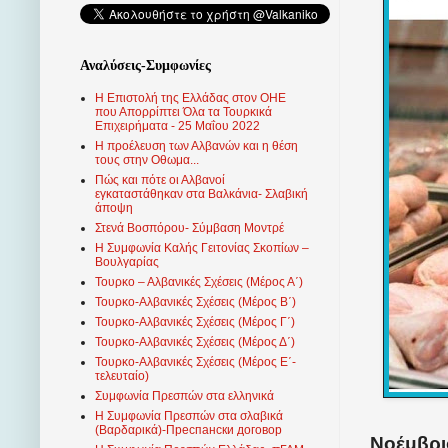
Αναλύσεις-Συμφωνίες
Η Επιστολή της Ελλάδας στον ΟΗΕ
που Απορρίπτει Όλα τα Τουρκικά
Επιχειρήματα - 25 Μαΐου 2022
Η προέλευση των Αλβανών και η θέση
τους στην Οθωμα...
Πώς και πότε οι Αλβανοί
εγκαταστάθηκαν στα Βαλκάνια- Σλαβική
άποψη
Στενά Βοσπόρου- Σύμβαση Μοντρέ
Η Συμφωνία Καλής Γειτονίας Σκοπίων –
Βουλγαρίας
Τουρκο – Αλβανικές Σχέσεις (Mέρος Α΄)
Τουρκο-Αλβανικές Σχέσεις (Μέρος Β΄)
Τουρκο-Αλβανικές Σχέσεις (Μέρος Γ΄)
Τουρκο-Αλβανικές Σχέσεις (Μέρος Δ΄)
Τουρκο-Αλβανικές Σχέσεις (Μέρος Ε΄-
τελευταίο)
Συμφωνία Πρεσπών στα ελληνικά
Η Συμφωνία Πρεσπών στα σλαβικά
(Βαρδαρικά)-Преспански договор
Νοέμβριο