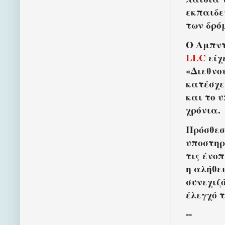
εκπαιδε
των δρό
Ο Αμπντ
LLC
είχ
«Διεθνο
κατέσχε
και το 
χρόνια.
Πρόσθεσ
υποστηρ
τις ένο
η αλήθε
συνεχιζ
έλεγχό τ
--