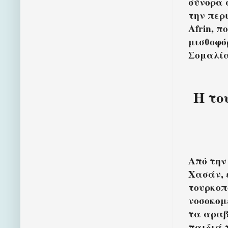
σύνορα 
την περ
Afrin, 
μισθοφό
Σομαλία
Η το
Από την
Χασάν, 
τουρκοπ
νοσοκομ
τα αραβ
παιδιά 