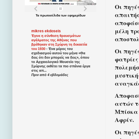
Οι πηγέ
απαιτήσε
Τα
πρωτοσέλιδα
των
εφημερίδων
αποφάσι
μέλη τρ
mikres ekdoseis
Έγινε η σύνθεση θραυσμάτων
αποστολ
αγάλματος της Αθήνας που
βρέθηκαν στη Σμύρνη τη δεκαετία
του 1930
-
Ένα μέρος του
Οι πηγέ
σχεδιασμού αυτού του μήνα «Θα
φατρίες
δεις ότι δεν μπορείς να δεις», όπου
το Αρχαιολογικό Μουσείο της
πολεμήσ
Σμύρνης εκθέτει τα πιο σπάνια έργα
στις απ...
μυστικής
Πριν από 4 εβδομάδες
αναγκάσ
Αποφασί
αυτών τ
Μπίσκα
Αφρίν.
Οι πηγέ