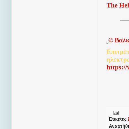
The Hel
©
Βαλκ
Επιτρέπ
ηλεκτρ
http
s
:/
Ετικέτες
Αναρτήθ