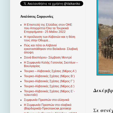
Αναλύσεις-Συμφωνίες
Η Επιστολή της Ελλάδας στον ΟΗΕ
που Απορρίπτει Όλα τα Τουρκικά
Επιχειρήματα - 25 Μαΐου 2022
Η προέλευση των Αλβανών και η θέση
τους στην Οθωμα...
Πώς και πότε οι Αλβανοί
εγκαταστάθηκαν στα Βαλκάνια- Σλαβική
άποψη
Στενά Βοσπόρου- Σύμβαση Μοντρέ
Η Συμφωνία Καλής Γειτονίας Σκοπίων –
Βουλγαρίας
Τουρκο – Αλβανικές Σχέσεις (Mέρος Α΄)
Τουρκο-Αλβανικές Σχέσεις (Μέρος Β΄)
Τουρκο-Αλβανικές Σχέσεις (Μέρος Γ΄)
Τουρκο-Αλβανικές Σχέσεις (Μέρος Δ΄)
Δεκέμβρι
Τουρκο-Αλβανικές Σχέσεις (Μέρος Ε΄-
τελευταίο)
Συμφωνία Πρεσπών στα ελληνικά
Η Συμφωνία Πρεσπών στα σλαβικά
Σε συνέ
(Βαρδαρικά)-Преспански договор