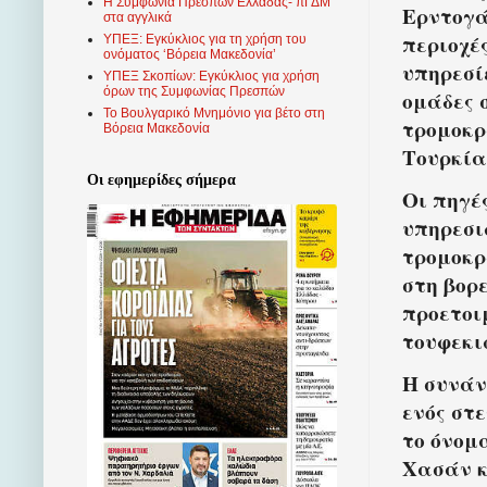
Η Συμφωνία Πρεσπών Ελλάδας- πΓΔΜ
Ερντογά
στα αγγλικά
περιοχές
ΥΠΕΞ: Εγκύκλιος για τη χρήση του
ονόματος ‘Βόρεια Μακεδονία’
υπηρεσί
ΥΠΕΞ Σκοπίων: Εγκύκλιος για χρήση
όρων της Συμφωνίας Πρεσπών
ομάδες 
Το Βουλγαρικό Μνημόνιο για βέτο στη
τρομοκρ
Βόρεια Μακεδονία
Τουρκία
Οι εφημερίδες σήμερα
Οι πηγέ
υπηρεσι
τρομοκρ
στη βορ
προετοι
τουφεκι
Η συνάν
ενός στ
το όνομ
Χασάν κ