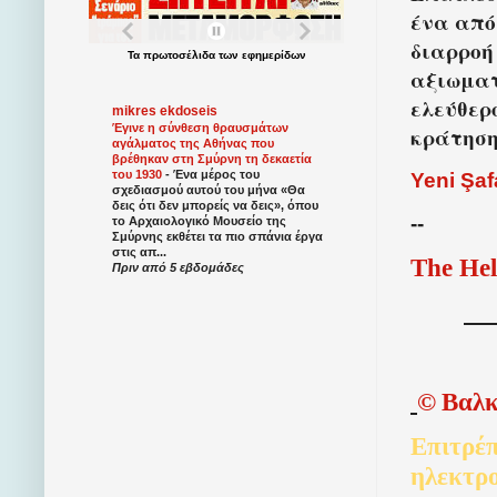
ένα από
διαρροή
Τα
πρωτοσέλιδα
των
εφημερίδων
αξιωματ
ελεύθερ
mikres ekdoseis
Έγινε η σύνθεση θραυσμάτων
κράτηση
αγάλματος της Αθήνας που
βρέθηκαν στη Σμύρνη τη δεκαετία
του 1930
-
Ένα μέρος του
Yeni Şaf
σχεδιασμού αυτού του μήνα «Θα
δεις ότι δεν μπορείς να δεις», όπου
--
το Αρχαιολογικό Μουσείο της
Σμύρνης εκθέτει τα πιο σπάνια έργα
στις απ...
The Hel
Πριν από 5 εβδομάδες
©
Βαλκ
Επιτρέπ
ηλεκτρ