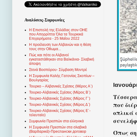
Αναλύσεις-Συμφωνίες
Η Επιστολή της Ελλάδας στον ΟΗΕ
που Απορρίπτει Όλα τα Τουρκικά
Επιχειρήματα - 25 Μαΐου 2022
Η προέλευση των Αλβανών και η θέση
τους στην Οθωμα...
Πώς και πότε οι Αλβανοί
εγκαταστάθηκαν στα Βαλκάνια- Σλαβική
άποψη
Στενά Βοσπόρου- Σύμβαση Μοντρέ
Η Συμφωνία Καλής Γειτονίας Σκοπίων –
Βουλγαρίας
Ιανουάρι
Τουρκο – Αλβανικές Σχέσεις (Mέρος Α΄)
Τουρκο-Αλβανικές Σχέσεις (Μέρος Β΄)
Τέσσερα
Τουρκο-Αλβανικές Σχέσεις (Μέρος Γ΄)
που διέ
Τουρκο-Αλβανικές Σχέσεις (Μέρος Δ΄)
οπλικά 
Τουρκο-Αλβανικές Σχέσεις (Μέρος Ε΄-
τελευταίο)
συνελήφ
Συμφωνία Πρεσπών στα ελληνικά
Η Συμφωνία Πρεσπών στα σλαβικά
Όπως ση
(Βαρδαρικά)-Преспански договор