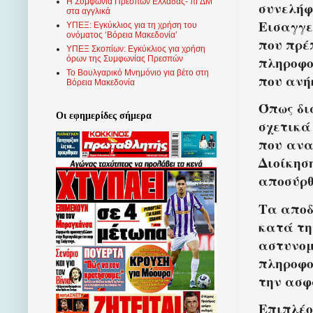
Η Συμφωνία Πρεσπών Ελλάδας- πΓΔΜ
συνελήφ
στα αγγλικά
Εισαγγε
ΥΠΕΞ: Εγκύκλιος για τη χρήση του
ονόματος ‘Βόρεια Μακεδονία’
που πρέ
ΥΠΕΞ Σκοπίων: Εγκύκλιος για χρήση
πληροφο
όρων της Συμφωνίας Πρεσπών
Το Βουλγαρικό Μνημόνιο για βέτο στη
που ανή
Βόρεια Μακεδονία
Όπως δι
Οι εφημερίδες σήμερα
σχετικά
που ανα
Διοίκησ
αποσύρθ
Τα αποδ
κατά τη
αστυνομ
πληροφο
την ασφ
Επιπλέο