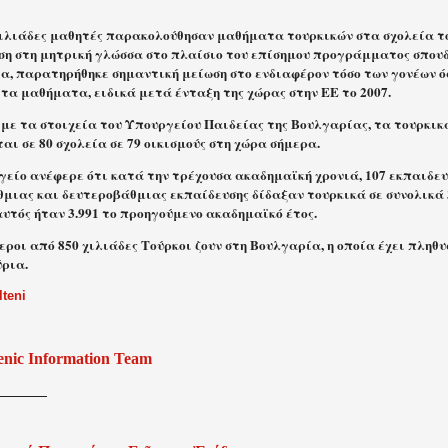
χιλιάδες μαθητές παρακολούθησαν μαθήματα τουρκικών στα σχολεία το 
ση στη μητρική γλώσσα στο πλαίσιο του επίσημου προγράμματος σπουδ
α, παρατηρήθηκε σημαντική μείωση στο ενδιαφέρον τόσο των γονέων ό
τα μαθήματα, ειδικά μετά ένταξη της χώρας στην ΕΕ το 2007.
με τα στοιχεία του Υπουργείου Παιδείας της Βουλγαρίας, τα τουρκι
αι σε 80 σχολεία σε 79 οικισμούς στη χώρα σήμερα.
γείο ανέφερε ότι κατά την τρέχουσα ακαδημαϊκή χρονιά, 107 εκπαιδευ
μιας και δευτεροβάθμιας εκπαίδευσης δίδαξαν τουρκικά σε συνολικά 3
υτός ήταν 3.991 το προηγούμενο ακαδημαϊκό έτος.
ροι από 850 χιλιάδες Τούρκοι ζουν στη Βουλγαρία, η οποία έχει πληθυ
ρια.
lteni
enic Information Team