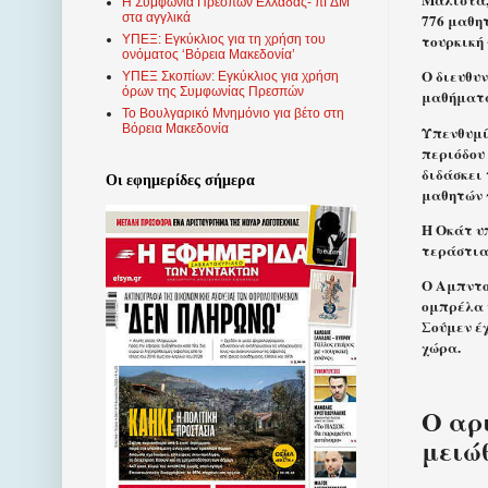
Μάλιστα,
Η Συμφωνία Πρεσπών Ελλάδας- πΓΔΜ
776 μαθη
στα αγγλικά
τουρκική
ΥΠΕΞ: Εγκύκλιος για τη χρήση του
ονόματος ‘Βόρεια Μακεδονία’
Ο διευθυ
ΥΠΕΞ Σκοπίων: Εγκύκλιος για χρήση
όρων της Συμφωνίας Πρεσπών
μαθήματα
Το Βουλγαρικό Μνημόνιο για βέτο στη
Βόρεια Μακεδονία
Υπενθυμί
περιόδου
διδάσκει 
Οι εφημερίδες σήμερα
μαθητών 
Η Οκάτ υπ
τεράστια 
Ο Αμπντο
ομπρέλα 
Σούμεν έ
χώρα.
Ο αρ
μειώ