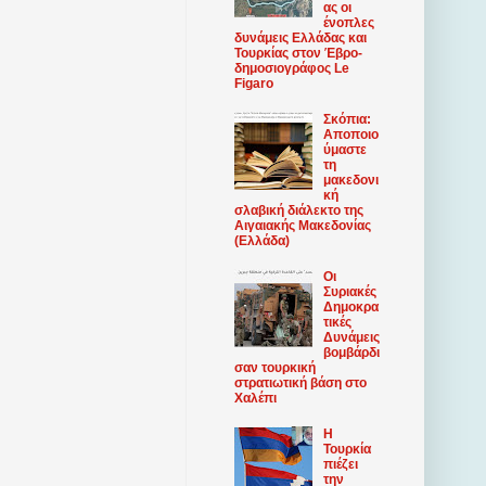
ας οι
ένοπλες
δυνάμεις Ελλάδας και
Τουρκίας στον Έβρο-
δημοσιογράφος Le
Figaro
Σκόπια:
Αποποιο
ύμαστε
τη
μακεδονι
κή
σλαβική διάλεκτο της
Αιγαιακής Μακεδονίας
(Ελλάδα)
Οι
Συριακές
Δημοκρα
τικές
Δυνάμεις
βομβάρδι
σαν τουρκική
στρατιωτική βάση στο
Χαλέπι
Η
Τουρκία
πιέζει
την