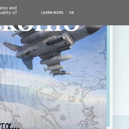
ress and
ality of
LEARN MORE
OK