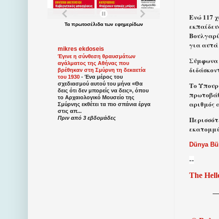
Ενώ 117 
εκπαίδευ
Τα
πρωτοσέλιδα
των
εφημερίδων
Βουλγαρί
για αυτά 
mikres ekdoseis
Έγινε η σύνθεση θραυσμάτων
Σύμφωνα 
αγάλματος της Αθήνας που
διδάσκοντ
βρέθηκαν στη Σμύρνη τη δεκαετία
του 1930
-
Ένα μέρος του
Το Υπουρ
σχεδιασμού αυτού του μήνα «Θα
δεις ότι δεν μπορείς να δεις», όπου
πρωτοβάθ
το Αρχαιολογικό Μουσείο της
αριθμός α
Σμύρνης εκθέτει τα πιο σπάνια έργα
στις απ...
Πριν από 3 εβδομάδες
Περισσότε
εκατομμύ
Dünya Bü
--
The Hell