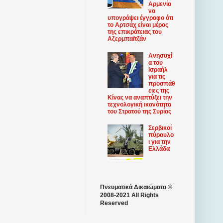
Αρμενία
να
υπογράψει έγγραφο ότι
το Αρτσάχ είναι μέρος
της επικράτειας του
Αζερμπαϊτζάν
Ανησυχί
α του
Ισραήλ
για τις
προσπάθ
ειες της
Κίνας να αναπτύξει την
τεχνολογική ικανότητα
του Στρατού της Συρίας
Σερβικοί
πύραυλο
ι για την
Ελλάδα
Πνευματικά Δικαιώματα ©
2008-2021 All Rights
Reserved