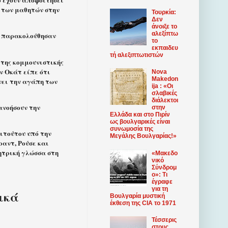
ο έχουν αποφοιτήσει
η των μαθητών στην
Τουρκία:
Δεν
άνοιξε το
αλεξίπτω
υ παρακολούθησαν
το
εκπαιδευ
τή αλεξιπτωτιστών
 της κομμουνιστικής
ν Οκάτ είπε ότι
Nova
Makedon
νει την αγάπη των
ija : «Οι
σλαβικές
διάλεκτοι
ανοήσουν την
στην
Ελλάδα και στο Πιρίν
ως βουλγαρικές είναι
συνωμοσία της
ιτούτου υπό την
Μεγάλης Βουλγαρίας!»
αντ, Ρούσε και
ητρική γλώσσα στη
«Mακεδο
νικό
Σύνδρομ
ο»: Τι
έγραφε
για τη
ικά
Βουλγαρία μυστική
έκθεση της CIA το 1971
Τέσσερις
στους