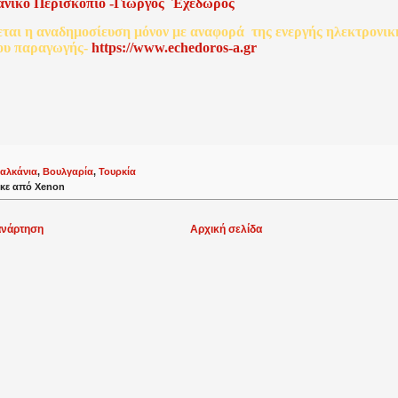
ανικό
Περισκόπιο
-
Γιῶργος
Ἐχέδωρος
εται
η
αναδημοσίευση
μόνον
με
αναφορά
της
ενεργής
ηλεκτρονικ
ου
παραγωγής
-
http
s
://www.echedoros-a.gr
αλκάνια
,
Βουλγαρία
,
Τουρκία
κε από
Xenon
ανάρτηση
Αρχική σελίδα