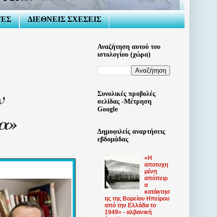
ΤΕΣ
ΔΙΕΘΝΕΙΣ ΣΧΕΣΕΙΣ
Αναζήτηση αυτού του
ιστολογίου (χώρα)
ν
Συνολικές προβολές
σελίδας -Μέτρηση
Google
α»
Δημοφιλείς αναρτήσεις
εβδομάδας
«Η
αποτυχη
μένη
απόπειρ
α
κατάκτησ
ης της Βορείου Ηπείρου
από την Ελλάδα το
1949» - αλβανική