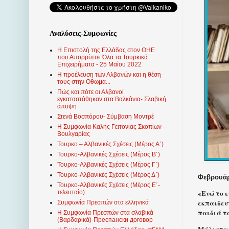
Αναλύσεις-Συμφωνίες
Η Επιστολή της Ελλάδας στον ΟΗΕ
που Απορρίπτει Όλα τα Τουρκικά
Επιχειρήματα - 25 Μαΐου 2022
Η προέλευση των Αλβανών και η θέση
τους στην Οθωμα...
Πώς και πότε οι Αλβανοί
εγκαταστάθηκαν στα Βαλκάνια- Σλαβική
άποψη
Στενά Βοσπόρου- Σύμβαση Μοντρέ
Η Συμφωνία Καλής Γειτονίας Σκοπίων –
Βουλγαρίας
Τουρκο – Αλβανικές Σχέσεις (Mέρος Α΄)
Τουρκο-Αλβανικές Σχέσεις (Μέρος Β΄)
Τουρκο-Αλβανικές Σχέσεις (Μέρος Γ΄)
Τουρκο-Αλβανικές Σχέσεις (Μέρος Δ΄)
Φεβρουάρι
Τουρκο-Αλβανικές Σχέσεις (Μέρος Ε΄-
«Ενώ το 
τελευταίο)
εκπαιδευτ
Συμφωνία Πρεσπών στα ελληνικά
παιδιά τ
Η Συμφωνία Πρεσπών στα σλαβικά
(Βαρδαρικά)-Преспански договор