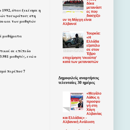
δέκα
μετανάστ
1992, όταν ξεκίνησε η
ες που
ών του κράτους στη
διασχίζο
υν τη Μάγχη είναι
σο και των μαθητών
Αλβανοί
Τουρκία:
κά μαθήματα
«Η
Ελλάδα
εξαπέλυ
σε στον
τικοί σε επίπεδο
Έβρο
.981 μαθητές, ενώ ο
επιχείρηση ‘σκούπα’
κατά των μεταναστών
σμό περίπου 7
Δημοφιλείς αναρτήσεις
τελευταίες 30 ημέρες
«Μεγάλο
Λάθος η
προσφυ
γή στη
Χάγη
Αλβανίας
και Ελλάδας» -
Αλβανική Ανάλυση