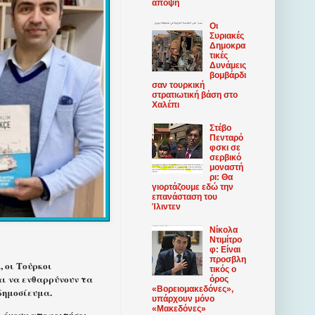
άποψη
Οι
Συριακές
Δημοκρα
τικές
Δυνάμεις
βομβάρδι
σαν τουρκική
στρατιωτική βάση στο
Χαλέπι
Στέβο
Πενταρό
φσκι σε
σερβικό
μοναστή
ρι: Θα
γιορτάζουμε εδώ την
επανάσταση του
Ίλιντεν
Νίκολα
Ντιμίτρο
φ: Είναι
προσβλη
 οι Τούρκοι
τικός ο
αι να ενθαρρύνουν τα
όρος
«Βορειομακεδόνες»,
δημοσίευμα.
υπάρχουν μόνο
«Μακεδόνες»