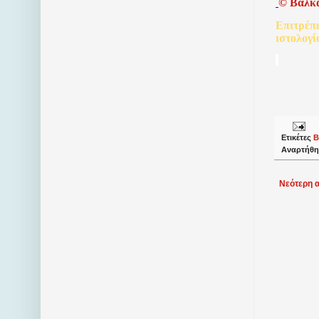
©
Βαλκ
Επιτρέπ
ιστολογί
Ετικέτες
Β
Αναρτήθη
Νεότερη 