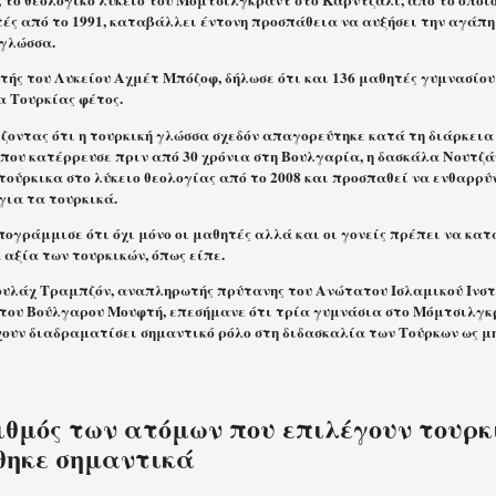
 το θεολογικό λύκειο του Μόμτσιλγκραντ στο Κάρντζαλι, από το οποί
τές από το 1991, καταβάλλει έντονη προσπάθεια να αυξήσει την αγάπ
 γλώσσα.
ντής του Λυκείου Αχμέτ Μπόζοφ, δήλωσε ότι και 136 μαθητές γυμνασίο
 Τουρκίας φέτος.
ζοντας ότι η τουρκική γλώσσα σχεδόν απαγορεύτηκε κατά τη διάρκεια
 που κατέρρευσε πριν από 30 χρόνια στη Βουλγαρία, η δασκάλα Νουτζά
τούρκικα στο λύκειο θεολογίας από το 2008 και προσπαθεί να ενθαρρύ
για τα τουρκικά.
ογράμμισε ότι όχι μόνο οι μαθητές αλλά και οι γονείς πρέπει να κατ
αξία των τουρκικών, όπως είπε.
υλάχ Τραμπζόν, αναπληρωτής πρύτανης του Ανώτατου Ισλαμικού Ινστ
του Βούλγαρου Μουφτή, επεσήμανε ότι τρία γυμνάσια στο Μόμτσιλγκρ
χουν διαδραματίσει σημαντικό ρόλο στη διδασκαλία των Τούρκων ως μ
ιθμός των ατόμων που επιλέγουν τουρκ
θηκε σημαντικά