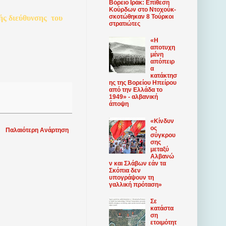
Βόρειο Ιράκ: Επίθεση
Κούρδων στο Ντοχούκ-
σκοτώθηκαν 8 Τούρκοι
ής
διεύθυνσης
του
στρατιώτες
«Η
αποτυχη
μένη
απόπειρ
α
κατάκτησ
ης της Βορείου Ηπείρου
από την Ελλάδα το
1949» - αλβανική
άποψη
«Κίνδυν
ος
Παλαιότερη Ανάρτηση
σύγκρου
σης
μεταξύ
Αλβανώ
ν και Σλάβων εάν τα
Σκόπια δεν
υπογράψουν τη
γαλλική πρόταση»
Σε
κατάστα
ση
ετοιμότητ