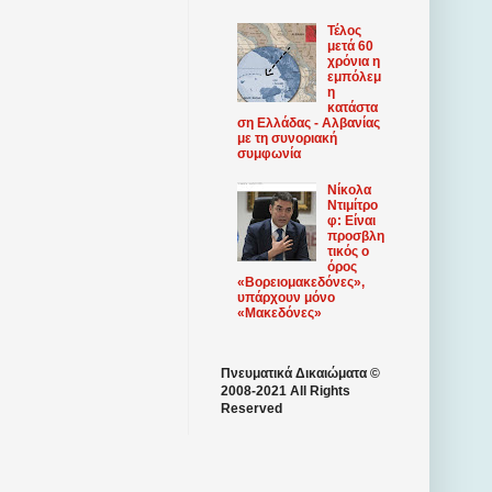
Τέλος
μετά 60
χρόνια η
εμπόλεμ
η
κατάστα
ση Ελλάδας - Αλβανίας
με τη συνοριακή
συμφωνία
Νίκολα
Ντιμίτρο
φ: Είναι
προσβλη
τικός ο
όρος
«Βορειομακεδόνες»,
υπάρχουν μόνο
«Μακεδόνες»
Πνευματικά Δικαιώματα ©
2008-2021 All Rights
Reserved