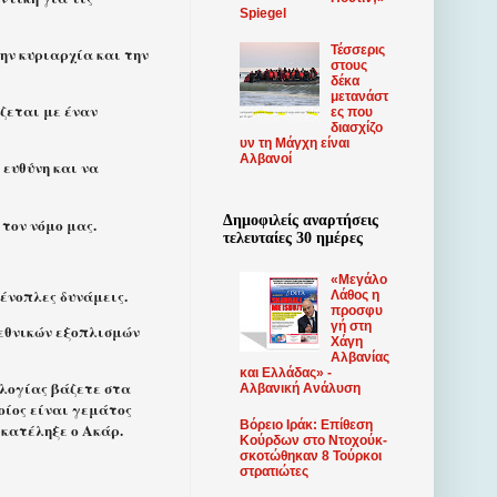
Spiegel
Τέσσερις
ην κυριαρχία και την
στους
δέκα
μετανάστ
ζεται με έναν
ες που
διασχίζο
υν τη Μάγχη είναι
Αλβανοί
 ευθύνη και να
Δημοφιλείς αναρτήσεις
τον νόμο μας.
τελευταίες 30 ημέρες
«Μεγάλο
 ένοπλες δυνάμεις.
Λάθος η
προσφυ
γή στη
 εθνικών εξοπλισμών
Χάγη
Αλβανίας
και Ελλάδας» -
ολογίας βάζετε στα
Αλβανική Ανάλυση
ποίος είναι γεμάτος
Βόρειο Ιράκ: Επίθεση
 κατέληξε ο Ακάρ.
Κούρδων στο Ντοχούκ-
σκοτώθηκαν 8 Τούρκοι
στρατιώτες