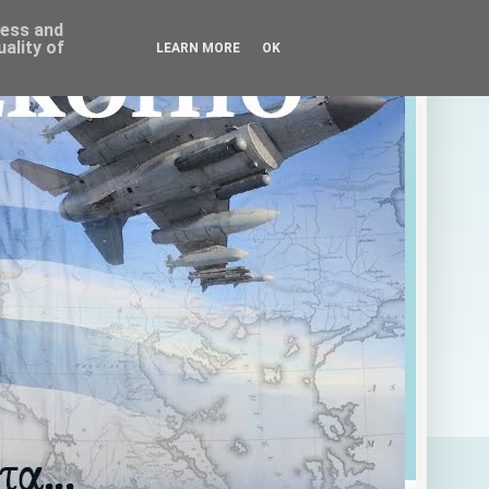
ress and
ality of
LEARN MORE
OK