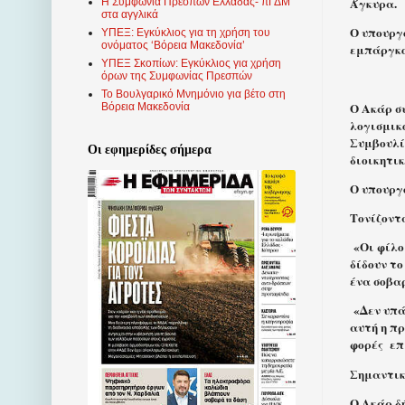
Άγκυρα.
Η Συμφωνία Πρεσπών Ελλάδας- πΓΔΜ
στα αγγλικά
Ο υπουργό
ΥΠΕΞ: Εγκύκλιος για τη χρήση του
ονόματος ‘Βόρεια Μακεδονία’
εμπάργκο,
ΥΠΕΞ Σκοπίων: Εγκύκλιος για χρήση
όρων της Συμφωνίας Πρεσπών
Το Βουλγαρικό Μνημόνιο για βέτο στη
Ο Ακάρ σ
Βόρεια Μακεδονία
λογισμικο
Συμβουλί
Οι εφημερίδες σήμερα
διοικητικ
Ο υπουργ
Τονίζοντα
«Οι φίλο
δίδουν το
ένα σοβα
«Δεν υπά
αυτή η π
φορές
επ
Σημαντικ
Ο Ακάρ δή