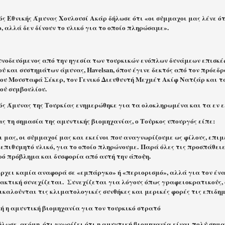
ς Εθνικής Άμυνας Χουλουσί Ακάρ δήλωσε ότι «οι σύμμαχοι μας λένε ότ
 αλλά δεν δίνουν το υλικό για το οποίο πληρώσαμε».
υνοδευόμενος από την ηγεσία των τουρκικών ενόπλων δυνάμεων επισκέ
ύ και συστημάτων άμυνας, Havelsan, όπου έγινε δεκτός από τον πρόεδρ
ου Μουσταφά Σέκερ, τον Γενικό Διευθυντή Μεχμέτ Ακίφ Νατζάρ και τ
ού συμβουλίου.
ός Άμυνας της Τουρκίας ενημερώθηκε για τα ολοκληρωμένα και τα εν ε
ς τη σημασία της αμυντικής βιομηχανίας, ο Τούρκος υπουργός είπε:
ι μας, οι σύμμαχοί μας και εκείνοι που αναγνωρίζουμε ως φίλους, επιμ
 επιθυμητό υλικό, για το οποίο πληρώνουμε. Παρά όλες τις προσπάθειε
ρό πρόβλημα και δυσφορία από αυτή την άποψη.
ρχει καμία αναφορά σε «εμπάργκο» ή «περιορισμό», αλλά για τον έναν
ρακτική συνεχίζεται.
Συνεχίζεται για λόγους όπως γραφειοκρατικούς, 
ικαλούνται τις κλιματολογικές συνθήκες και μερικές φορές τις επιδημί
ή η αμυντική βιομηχανία για τον τουρκικό στρατό
λωσε, ακόμη, ότι γνωρίζει ότι η αμυντική βιομηχανία είναι πολύ σημα