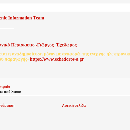
enic Information Team
ανικό
Περισκόπιο
-
Γιῶργος
Ἐχέδωρος
εται
η
αναδημοσίευση
μόνον
με
αναφορά
της
ενεργής
ηλεκτρονικ
ου
παραγωγής
-
http
s
://www.echedoros-a.gr
ουρκία
κε από
Xenon
ανάρτηση
Αρχική σελίδα