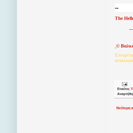
--
The Hell
©
Βαλκ
Επιτρέπ
ιστολογί
Ετικέτες
Τ
Αναρτήθη
Νεότερη 