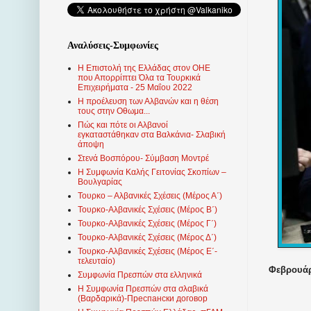
Αναλύσεις-Συμφωνίες
Η Επιστολή της Ελλάδας στον ΟΗΕ
που Απορρίπτει Όλα τα Τουρκικά
Επιχειρήματα - 25 Μαΐου 2022
Η προέλευση των Αλβανών και η θέση
τους στην Οθωμα...
Πώς και πότε οι Αλβανοί
εγκαταστάθηκαν στα Βαλκάνια- Σλαβική
άποψη
Στενά Βοσπόρου- Σύμβαση Μοντρέ
Η Συμφωνία Καλής Γειτονίας Σκοπίων –
Βουλγαρίας
Τουρκο – Αλβανικές Σχέσεις (Mέρος Α΄)
Τουρκο-Αλβανικές Σχέσεις (Μέρος Β΄)
Τουρκο-Αλβανικές Σχέσεις (Μέρος Γ΄)
Τουρκο-Αλβανικές Σχέσεις (Μέρος Δ΄)
Τουρκο-Αλβανικές Σχέσεις (Μέρος Ε΄-
τελευταίο)
Φεβρουάρι
Συμφωνία Πρεσπών στα ελληνικά
Η Συμφωνία Πρεσπών στα σλαβικά
(Βαρδαρικά)-Преспански договор