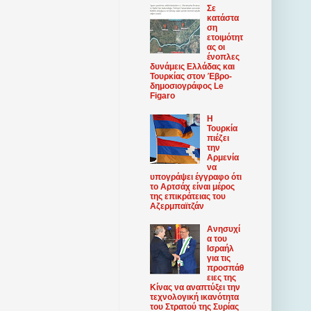
Σε
κατάστα
ση
ετοιμότητ
ας οι
ένοπλες
δυνάμεις Ελλάδας και
Τουρκίας στον Έβρο-
δημοσιογράφος Le
Figaro
Η
Τουρκία
πιέζει
την
Αρμενία
να
υπογράψει έγγραφο ότι
το Αρτσάχ είναι μέρος
της επικράτειας του
Αζερμπαϊτζάν
Ανησυχί
α του
Ισραήλ
για τις
προσπάθ
ειες της
Κίνας να αναπτύξει την
τεχνολογική ικανότητα
του Στρατού της Συρίας