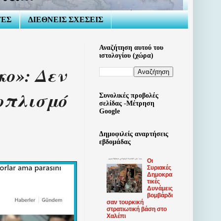
ΤΕΣ
ΔΙΕΘΝΕΙΣ ΣΧΕΣΕΙΣ
Αναζήτηση αυτού του
ιστολογίου (χώρα)
ο»: Δεν
οπλισμό
Συνολικές προβολές
σελίδας -Μέτρηση
Google
Δημοφιλείς αναρτήσεις
εβδομάδας
Οι
Συριακές
Δημοκρα
τικές
Δυνάμεις
βομβάρδι
σαν τουρκική
στρατιωτική βάση στο
Χαλέπι