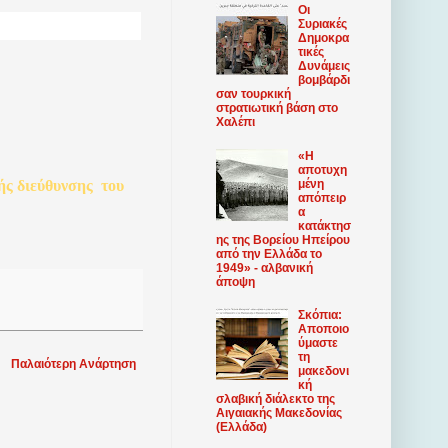
Οι
Συριακές
Δημοκρα
τικές
Δυνάμεις
βομβάρδι
σαν τουρκική
στρατιωτική βάση στο
Χαλέπι
«Η
αποτυχη
μένη
ής
διεύθυνσης
του
απόπειρ
α
κατάκτησ
ης της Βορείου Ηπείρου
από την Ελλάδα το
1949» - αλβανική
άποψη
Σκόπια:
Αποποιο
ύμαστε
τη
Παλαιότερη Ανάρτηση
μακεδονι
κή
σλαβική διάλεκτο της
Αιγαιακής Μακεδονίας
(Ελλάδα)