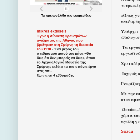
τουρκικές
«Όπως γν
Τα
πρωτοσέλιδα
των
εφημερίδων
ανεξαρτη
Υπάρχει 
mikres ekdoseis
Έγινε η σύνθεση θραυσμάτων
υπολογισ
αγάλματος της Αθήνας που
βρέθηκαν στη Σμύρνη τη δεκαετία
Τα εργοσ
του 1930
-
Ένα μέρος του
εργαστού
σχεδιασμού αυτού του μήνα «Θα
δεις ότι δεν μπορείς να δεις», όπου
Χρειαζόμ
το Αρχαιολογικό Μουσείο της
Σμύρνης εκθέτει τα πιο σπάνια έργα
στις απ...
Ισχυρός 
Πριν από 4 εβδομάδες
Γνωρίζουμ
Με την υπ
στον αμυν
Ωστόσο, 
χέρια του
αγάπη για
S
ö
zc
ü