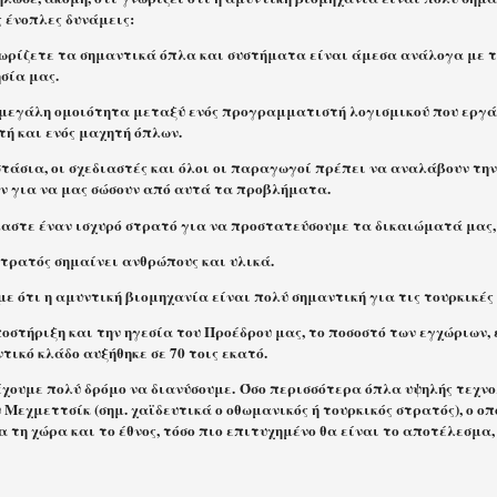
 ένοπλες δυνάμεις:
ωρίζετε τα σημαντικά όπλα και συστήματα είναι άμεσα ανάλογα με τ
σία μας.
μεγάλη ομοιότητα μεταξύ ενός προγραμματιστή λογισμικού που εργά
τή και ενός μαχητή όπλων.
τάσια, οι σχεδιαστές και όλοι οι παραγωγοί πρέπει να αναλάβουν την
ν για να μας σώσουν από αυτά τα προβλήματα.
αστε έναν ισχυρό στρατό για να προστατεύσουμε τα δικαιώματά μας, 
στρατός σημαίνει ανθρώπους και υλικά.
ε ότι η αμυντική βιομηχανία είναι πολύ σημαντική για τις τουρκικές
οστήριξη και την ηγεσία του Προέδρου μας, το ποσοστό των εγχώριων,
τικό κλάδο αυξήθηκε σε 70 τοις εκατό.
έχουμε πολύ δρόμο να διανύσουμε. Όσο περισσότερα όπλα υψηλής τεχν
 Μεχμεττσίκ (σημ. χαϊδευτικά ο οθωμανικός ή τουρκικός στρατός), ο ο
 τη χώρα και το έθνος, τόσο πιο επιτυχημένο θα είναι το αποτέλεσμα,