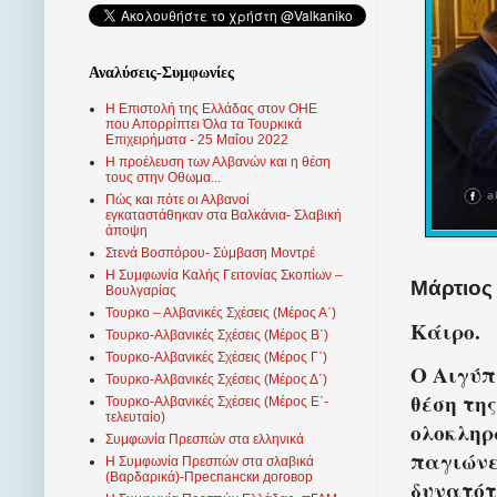
Αναλύσεις-Συμφωνίες
Η Επιστολή της Ελλάδας στον ΟΗΕ
που Απορρίπτει Όλα τα Τουρκικά
Επιχειρήματα - 25 Μαΐου 2022
Η προέλευση των Αλβανών και η θέση
τους στην Οθωμα...
Πώς και πότε οι Αλβανοί
εγκαταστάθηκαν στα Βαλκάνια- Σλαβική
άποψη
Στενά Βοσπόρου- Σύμβαση Μοντρέ
Η Συμφωνία Καλής Γειτονίας Σκοπίων –
Μάρτιος 
Βουλγαρίας
Τουρκο – Αλβανικές Σχέσεις (Mέρος Α΄)
Κάιρο.
Τουρκο-Αλβανικές Σχέσεις (Μέρος Β΄)
Τουρκο-Αλβανικές Σχέσεις (Μέρος Γ΄)
Ο Αιγύπ
Τουρκο-Αλβανικές Σχέσεις (Μέρος Δ΄)
θέση τη
Τουρκο-Αλβανικές Σχέσεις (Μέρος Ε΄-
τελευταίο)
ολοκληρ
Συμφωνία Πρεσπών στα ελληνικά
παγιώνε
Η Συμφωνία Πρεσπών στα σλαβικά
(Βαρδαρικά)-Преспански договор
δυνατότ