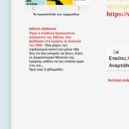
ηλεκτρ
http
s
:/
Τα
πρωτοσέλιδα
των
εφημερίδων
mikres ekdoseis
Έγινε η σύνθεση θραυσμάτων
αγάλματος της Αθήνας που
βρέθηκαν στη Σμύρνη τη δεκαετία
του 1930
-
Ένα μέρος του
σχεδιασμού αυτού του μήνα «Θα
δεις ότι δεν μπορείς να δεις», όπου
το Αρχαιολογικό Μουσείο της
Ετικέτες
Σμύρνης εκθέτει τα πιο σπάνια έργα
Αναρτήθ
στις απ...
Πριν από 3 εβδομάδες
Νεότερη ανά