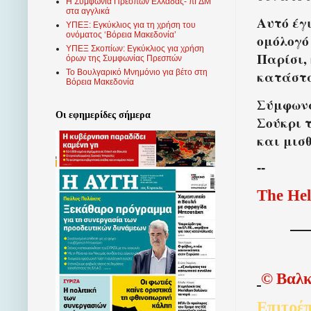
Η Συμφωνία Πρεσπών Ελλάδας- πΓΔΜ
στα αγγλικά
Αυτό έγ
ΥΠΕΞ: Εγκύκλιος για τη χρήση του
ονόματος ‘Βόρεια Μακεδονία’
ομόλογό
ΥΠΕΞ Σκοπίων: Εγκύκλιος για χρήση
Παρίσι, 
όρων της Συμφωνίας Πρεσπών
Το Βουλγαρικό Μνημόνιο για βέτο στη
κατάστα
Βόρεια Μακεδονία
Σύμφωνα
Οι εφημερίδες σήμερα
Σούκρι 
και μισ
--
The Hel
©
Βαλκ
Επιτρέπ