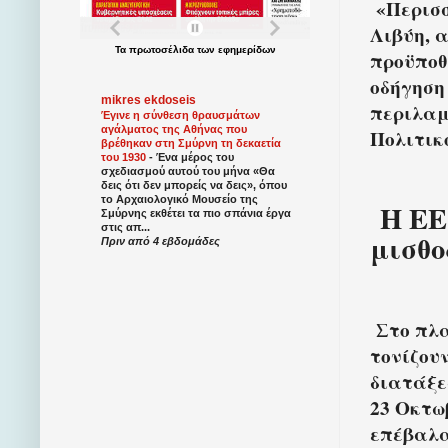
«Περισσ
Λιβύη, 
Τα
πρωτοσέλιδα
των
εφημερίδων
προϋποθ
οδήγηση 
mikres ekdoseis
περιλαμ
Έγινε η σύνθεση θραυσμάτων
αγάλματος της Αθήνας που
Πολιτικ
βρέθηκαν στη Σμύρνη τη δεκαετία
του 1930
-
Ένα μέρος του
σχεδιασμού αυτού του μήνα «Θα
δεις ότι δεν μπορείς να δεις», όπου
το Αρχαιολογικό Μουσείο της
Η ΕΕ
Σμύρνης εκθέτει τα πιο σπάνια έργα
στις απ...
μισθ
Πριν από 4 εβδομάδες
Στο πλα
τονίζου
διατάξε
23 Οκτω
επέβαλα