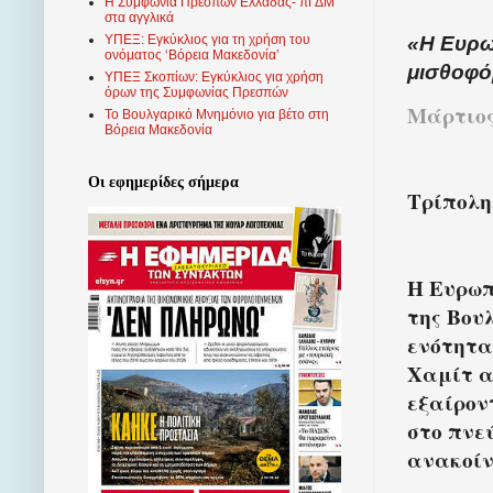
Η Συμφωνία Πρεσπών Ελλάδας- πΓΔΜ
στα αγγλικά
«Η Ευρω
ΥΠΕΞ: Εγκύκλιος για τη χρήση του
ονόματος ‘Βόρεια Μακεδονία’
μισθοφό
ΥΠΕΞ Σκοπίων: Εγκύκλιος για χρήση
όρων της Συμφωνίας Πρεσπών
Μάρτιος 
Το Βουλγαρικό Μνημόνιο για βέτο στη
Βόρεια Μακεδονία
Οι εφημερίδες σήμερα
Τρίπολη
Η Ευρωπ
της Βου
ενότητα
Χαμίτ α
εξαίρον
στο πνε
ανακοίν