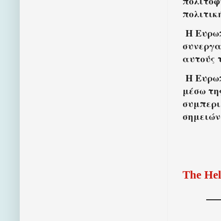
πολιτοφ
πολιτικ
Η Ευρω
συνεργα
αυτούς τ
Η Ευρωπ
μέσω τη
συμπερι
σημειών
The Hel