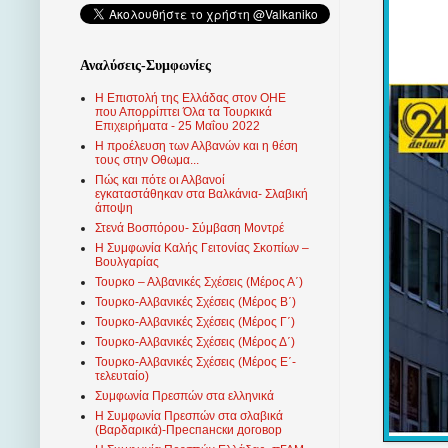
Αναλύσεις-Συμφωνίες
Η Επιστολή της Ελλάδας στον ΟΗΕ
που Απορρίπτει Όλα τα Τουρκικά
Επιχειρήματα - 25 Μαΐου 2022
Η προέλευση των Αλβανών και η θέση
τους στην Οθωμα...
Πώς και πότε οι Αλβανοί
εγκαταστάθηκαν στα Βαλκάνια- Σλαβική
άποψη
Στενά Βοσπόρου- Σύμβαση Μοντρέ
Η Συμφωνία Καλής Γειτονίας Σκοπίων –
Βουλγαρίας
Τουρκο – Αλβανικές Σχέσεις (Mέρος Α΄)
Τουρκο-Αλβανικές Σχέσεις (Μέρος Β΄)
Τουρκο-Αλβανικές Σχέσεις (Μέρος Γ΄)
Τουρκο-Αλβανικές Σχέσεις (Μέρος Δ΄)
Τουρκο-Αλβανικές Σχέσεις (Μέρος Ε΄-
τελευταίο)
Συμφωνία Πρεσπών στα ελληνικά
Η Συμφωνία Πρεσπών στα σλαβικά
(Βαρδαρικά)-Преспански договор