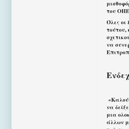
μισθοφό
του ΟΗ
Όλες οι
τούτου,
σχετικο
να συνε
Επιτροπ
Ενδεχ
«Καλούμ
να δείξ
μια ολο
άλλων μ