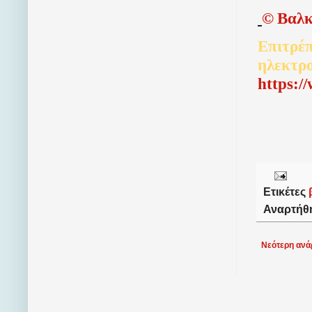
©
Βαλκ
Επιτρέπ
ηλεκτρ
http
s
:/
Ετικέτες
Αναρτήθ
Νεότερη ανά