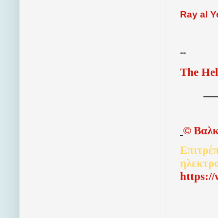
Ray al 
--
The Hel
©
Βαλκ
Επιτρέπ
ηλεκτρ
http
s
:/