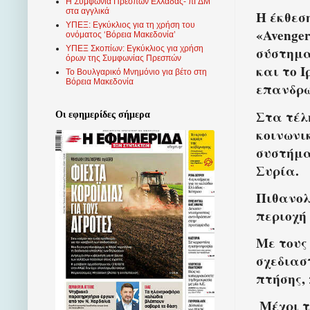
Η Συμφωνία Πρεσπών Ελλάδας- πΓΔΜ
στα αγγλικά
Η έκθεσ
ΥΠΕΞ: Εγκύκλιος για τη χρήση του
«Avenge
ονόματος ‘Βόρεια Μακεδονία’
ΥΠΕΞ Σκοπίων: Εγκύκλιος για χρήση
σύστημα
όρων της Συμφωνίας Πρεσπών
και το 
Το Βουλγαρικό Μνημόνιο για βέτο στη
Βόρεια Μακεδονία
επανδρω
Στα τέλ
Οι εφημερίδες σήμερα
κοινωνι
συστήμα
Συρία.
Πιθανολ
περιοχή
Με τους 
σχεδιασ
πτήσης,
Μέχρι τ