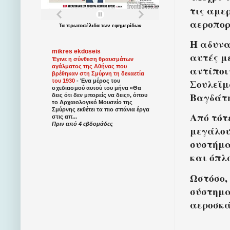
τις αμε
αεροπορ
Τα
πρωτοσέλιδα
των
εφημερίδων
Η αδυνα
mikres ekdoseis
αυτές μ
Έγινε η σύνθεση θραυσμάτων
αγάλματος της Αθήνας που
αντίποι
βρέθηκαν στη Σμύρνη τη δεκαετία
Σουλεϊμ
του 1930
-
Ένα μέρος του
σχεδιασμού αυτού του μήνα «Θα
Βαγδάτη
δεις ότι δεν μπορείς να δεις», όπου
το Αρχαιολογικό Μουσείο της
Σμύρνης εκθέτει τα πιο σπάνια έργα
Από τότ
στις απ...
Πριν από 4 εβδομάδες
μεγάλου
συστήμα
και όπλα
Ωστόσο,
σύστημα
αεροσκ