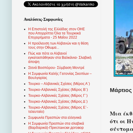
Αναλύσεις-Συμφωνίες
Η Επιστολή της Ελλάδας στον ΟΗΕ
που Απορρίπτει Όλα τα Τουρκικά
Επιχειρήματα - 25 Μαΐου 2022
Η προέλευση των Αλβανών και η θέση
τους στην Οθωμα...
Πώς και πότε οι Αλβανοί
εγκαταστάθηκαν στα Βαλκάνια- Σλαβική
άποψη
Στενά Βοσπόρου- Σύμβαση Μοντρέ
Η Συμφωνία Καλής Γειτονίας Σκοπίων –
Βουλγαρίας
Τουρκο – Αλβανικές Σχέσεις (Mέρος Α΄)
Μάρτιος 
Τουρκο-Αλβανικές Σχέσεις (Μέρος Β΄)
Τουρκο-Αλβανικές Σχέσεις (Μέρος Γ΄)
Τουρκο-Αλβανικές Σχέσεις (Μέρος Δ΄)
Τουρκο-Αλβανικές Σχέσεις (Μέρος Ε΄-
Μια έκθ
τελευταίο)
Συμφωνία Πρεσπών στα ελληνικά
ότι οι 
Η Συμφωνία Πρεσπών στα σλαβικά
σύντομα
(Βαρδαρικά)-Преспански договор