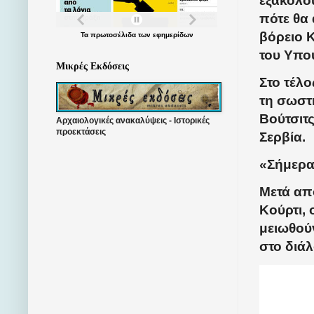
εξακολου
πότε θα
βόρειο 
Τα
πρωτοσέλιδα
των
εφημερίδων
του Υπο
Μικρές Εκδόσεις
Στο τέλ
τη σωστή
Βούτσιτ
Αρχαιολογικές ανακαλύψεις - Ιστορικές
προεκτάσεις
Σερβία.
«Σήμερα,
Μετά από
Κούρτι, 
μειωθού
στο διά