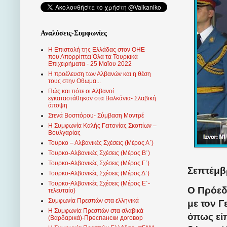
Αναλύσεις-Συμφωνίες
Η Επιστολή της Ελλάδας στον ΟΗΕ
που Απορρίπτει Όλα τα Τουρκικά
Επιχειρήματα - 25 Μαΐου 2022
Η προέλευση των Αλβανών και η θέση
τους στην Οθωμα...
Πώς και πότε οι Αλβανοί
εγκαταστάθηκαν στα Βαλκάνια- Σλαβική
άποψη
Στενά Βοσπόρου- Σύμβαση Μοντρέ
Η Συμφωνία Καλής Γειτονίας Σκοπίων –
Βουλγαρίας
Τουρκο – Αλβανικές Σχέσεις (Mέρος Α΄)
Τουρκο-Αλβανικές Σχέσεις (Μέρος Β΄)
Τουρκο-Αλβανικές Σχέσεις (Μέρος Γ΄)
Σεπτέμβρ
Τουρκο-Αλβανικές Σχέσεις (Μέρος Δ΄)
Τουρκο-Αλβανικές Σχέσεις (Μέρος Ε΄-
Ο Πρόεδ
τελευταίο)
Συμφωνία Πρεσπών στα ελληνικά
με τον Γ
Η Συμφωνία Πρεσπών στα σλαβικά
όπως εί
(Βαρδαρικά)-Преспански договор