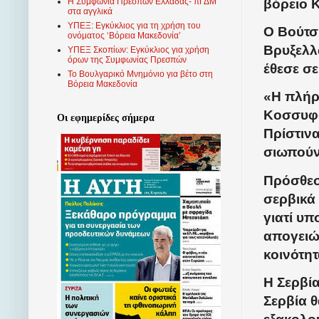
βόρειο 
Η Συμφωνία Πρεσπών Ελλάδας- πΓΔΜ
στα αγγλικά
ΥΠΕΞ: Εγκύκλιος για τη χρήση του
Ο Βούτσ
ονόματος ‘Βόρεια Μακεδονία’
Βρυξελλώ
ΥΠΕΞ Σκοπίων: Εγκύκλιος για χρήση
όρων της Συμφωνίας Πρεσπών
έθεσε σε
Το Βουλγαρικό Μνημόνιο για βέτο στη
Βόρεια Μακεδονία
«Η πλήρ
Κοσσυφο
Οι εφημερίδες σήμερα
Πρίστινα
σιωπούν
Πρόσθεσ
σερβικά 
γιατί υπ
απογειών
κοινότητ
Η Σερβία
Σερβία θ