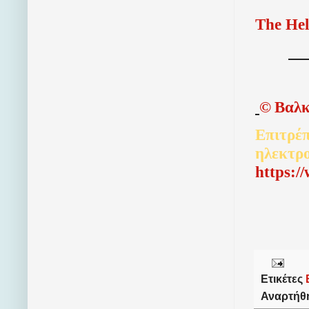
The Hel
©
Βαλκ
Επιτρέπ
ηλεκτρ
http
s
:/
Ετικέτες
Αναρτήθ